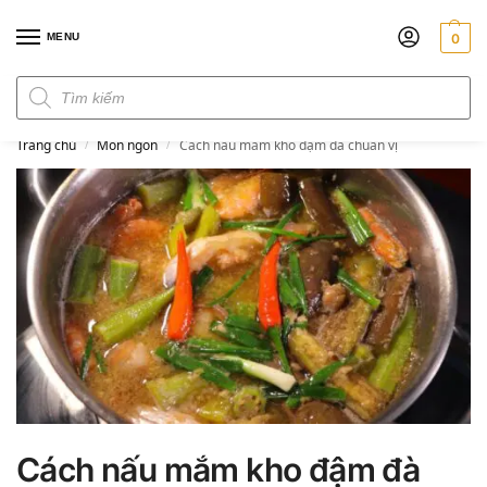
MENU
0
Đơn hàng trên 300k miễn phí ship
Trang chủ
Món ngon
Cách nấu mắm kho đậm đà chuẩn vị
/
/
Cách nấu mắm kho đậm đà