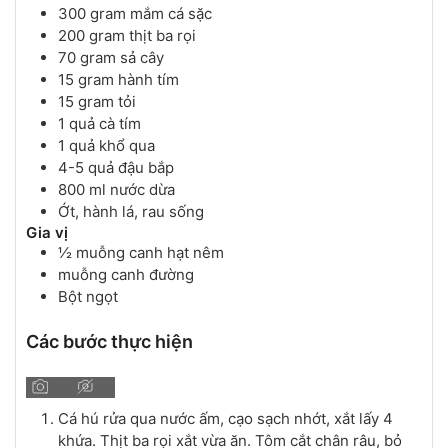
300
gram
mắm cá sặc
200
gram
thịt ba rọi
70
gram
sả cây
15
gram
hành tím
15
gram
tỏi
1
quả
cà tím
1
quả
khổ qua
4-5
quả
đậu bắp
800
ml
nước dừa
Ớt, hành lá, rau sống
Gia vị
½
muỗng canh
hạt nêm
muỗng canh
đường
Bột ngọt
Các bước thực hiện
Cá hú rửa qua nước ấm, cạo sạch nhớt, xắt lấy 4
khứa. Thịt ba rọi xắt vừa ăn. Tôm cắt chân râu, bỏ