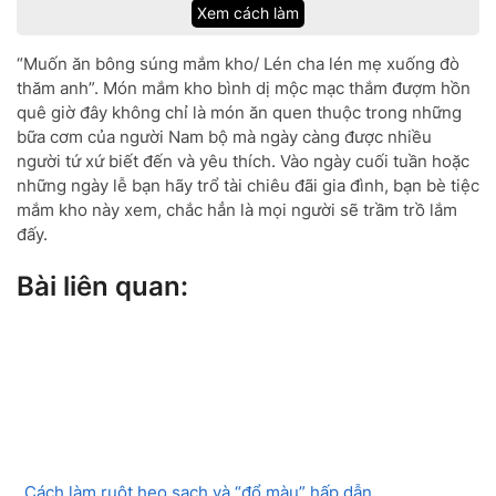
Xem cách làm
“Muốn ăn bông súng mắm kho/ Lén cha lén mẹ xuống đò
thăm anh”. Món mắm kho bình dị mộc mạc thắm đượm hồn
quê giờ đây không chỉ là món ăn quen thuộc trong những
bữa cơm của người Nam bộ mà ngày càng được nhiều
người tứ xứ biết đến và yêu thích. Vào ngày cuối tuần hoặc
những ngày lễ bạn hãy trổ tài chiêu đãi gia đình, bạn bè tiệc
mắm kho này xem, chắc hẳn là mọi người sẽ trầm trồ lắm
đấy.
Bài liên quan:
Cách làm ruột heo sạch và “đổ màu” hấp dẫn