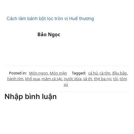
Cách làm bánh bột lọc tròn vị Huế thương
Bảo Ngọc
Posted in:
Món ngon
,
Món mặn
Tagged:
cá hú
,
cà tím
,
đậu bắp
,
hành tím
,
khổ qua
,
mắm cá sặc
,
nước dừa
,
sả ớt
,
thịt ba rọi
,
tỏi
,
tôm
sú
Nhập bình luận