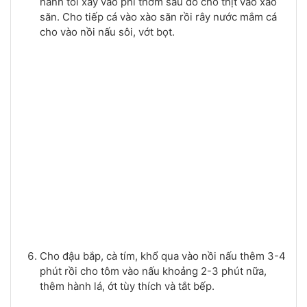
hành tỏi xay vào phi thơm sau đó cho thịt vào xào
săn. Cho tiếp cá vào xào săn rồi rây nước mắm cá
cho vào nồi nấu sôi, vớt bọt.
Cho đậu bắp, cà tím, khổ qua vào nồi nấu thêm 3-4
phút rồi cho tôm vào nấu khoảng 2-3 phút nữa,
thêm hành lá, ớt tùy thích và tắt bếp.