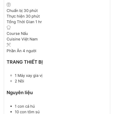
Chuẩn bị
30
phút
Thực hiện
30
phút
Tổng Thời Gian
1
hr
Course
Nấu
Cuisine
Việt Nam
Phần Ăn
4
người
TRANG THIẾT BỊ
1 Máy xay gia vị
2 Nồi
Nguyên liệu
1
con
cá hú
10
con
tôm sú