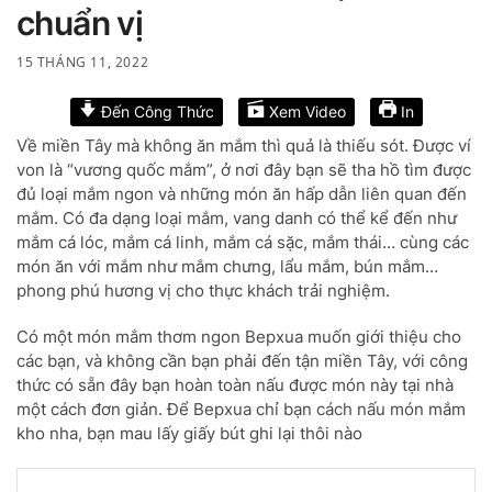
chuẩn vị
15 THÁNG 11, 2022
Đến Công Thức
Xem Video
In
Về miền Tây mà không ăn mắm thì quả là thiếu sót. Được ví
von là “vương quốc mắm”, ở nơi đây bạn sẽ tha hồ tìm được
đủ loại mắm ngon và những món ăn hấp dẫn liên quan đến
mắm. Có đa dạng loại mắm, vang danh có thể kể đến như
mắm cá lóc, mắm cá linh, mắm cá sặc, mắm thái… cùng các
món ăn với mắm như mắm chưng, lẩu mắm, bún mắm…
phong phú hương vị cho thực khách trải nghiệm.
Có một món mắm thơm ngon Bepxua muốn giới thiệu cho
các bạn, và không cần bạn phải đến tận miền Tây, với công
thức có sẵn đây bạn hoàn toàn nấu được món này tại nhà
một cách đơn giản. Để Bepxua chỉ bạn cách nấu món mắm
kho nha, bạn mau lấy giấy bút ghi lại thôi nào