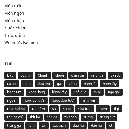
Món mặn
Món ngon
Món nhậu
Nước chấm
Thức uống
Women's Fashion
THẺ
bắp
bột mì
Chanh
chuối
chân gà
cà chua
cà rốt
cá lóc
cơm
dưa leo
gà
gừng
hành lá
hành tây
hành tím
khoai lang
khoai tây
khổ qua
mực
ngò gai
ngò rí
nước cốt dừa
nước dừa tươi
nấm rơm
rau muống
rau răm
sả
sả ớt
sữa tươi
thơm
thịt
thịt ba chỉ
thịt bò
thịt gà
thịt heo
trứng
trứng cút
trứng gà
tôm
tỏi
xúc xích
đậu hũ
đậu hủ
ớt