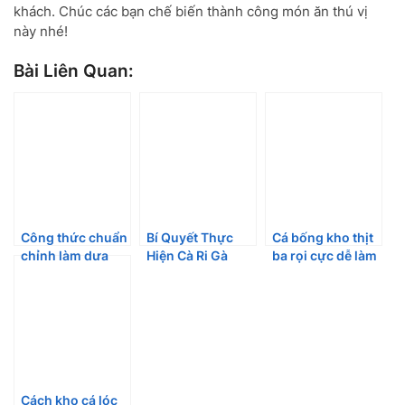
khách. Chúc các bạn chế biến thành công món ăn thú vị
này nhé!
Bài Liên Quan:
Công thức chuẩn
Bí Quyết Thực
Cá bống kho thịt
chỉnh làm dưa
Hiện Cà Ri Gà
ba rọi cực dễ làm
mắm siêu giòn
Sake Ngon Đậm
mà lại ngon cơm
ngon hao cơm
Vị
Cách kho cá lóc