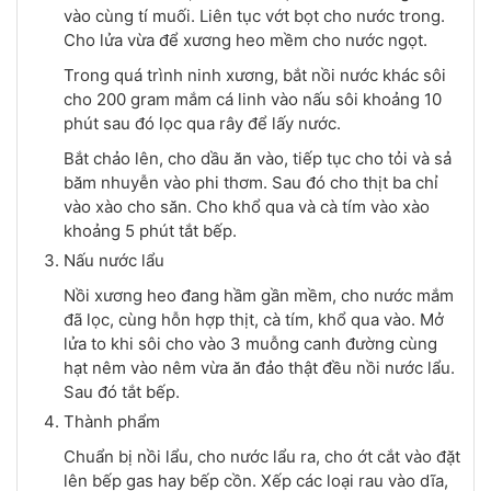
vào cùng tí muối. Liên tục vớt bọt cho nước trong.
Cho lửa vừa để xương heo mềm cho nước ngọt.
Trong quá trình ninh xương, bắt nồi nước khác sôi
cho 200 gram mắm cá linh vào nấu sôi khoảng 10
phút sau đó lọc qua rây để lấy nước.
Bắt chảo lên, cho dầu ăn vào, tiếp tục cho tỏi và sả
băm nhuyễn vào phi thơm. Sau đó cho thịt ba chỉ
vào xào cho săn. Cho khổ qua và cà tím vào xào
khoảng 5 phút tắt bếp.
Nấu nước lẩu
Nồi xương heo đang hầm gần mềm, cho nước mắm
đã lọc, cùng hỗn hợp thịt, cà tím, khổ qua vào. Mở
lửa to khi sôi cho vào 3 muỗng canh đường cùng
hạt nêm vào nêm vừa ăn đảo thật đều nồi nước lẩu.
Sau đó tắt bếp.
Thành phẩm
Chuẩn bị nồi lẩu, cho nước lẩu ra, cho ớt cắt vào đặt
lên bếp gas hay bếp cồn. Xếp các loại rau vào dĩa,