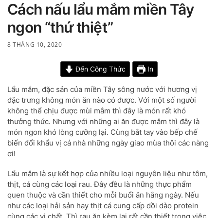
Cách nấu lẩu mắm miền Tây
ngon “thứ thiệt”
8 THÁNG 10, 2020
Đến Công Thức
In
Lẩu mắm, đặc sản của miền Tây sông nước với hương vị
đặc trưng không món ăn nào có được. Với một số người
không thể chịu được mùi mắm thì đây là món rất khó
thưởng thức. Nhưng với những ai ăn được mắm thì đây là
món ngon khó lòng cưỡng lại. Cùng bắt tay vào bếp chế
biến đổi khẩu vị cả nhà những ngày giao mùa thôi các nàng
ơi!
Lẩu mắm là sự kết hợp của nhiều loại nguyên liệu như tôm,
thịt, cá cùng các loại rau. Đây đều là những thực phẩm
quen thuộc và cần thiết cho mỗi buổi ăn hằng ngày. Nếu
như các loại hải sản hay thịt cá cung cấp dồi dào protein
cùng các vi chất. Thì rau ăn kèm lại rất cần thiết trong việc