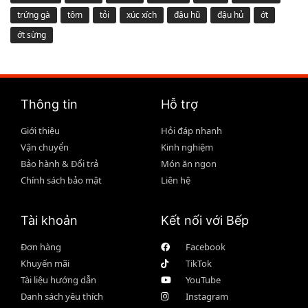
trứng gà
tôm
tỏi
xúc xích
đậu hũ
đậu hủ
ớt
ớt sừng
Thông tin
Hỗ trợ
Giới thiệu
Hỏi đáp nhanh
Vận chuyển
Kinh nghiệm
Bảo hành & Đổi trả
Món ăn ngon
Chính sách bảo mật
Liên hệ
Tài khoản
Kết nối với Bếp
Đơn hàng
Facebook
Khuyến mãi
TikTok
Tài liệu hướng dẫn
YouTube
Danh sách yêu thích
Instagram