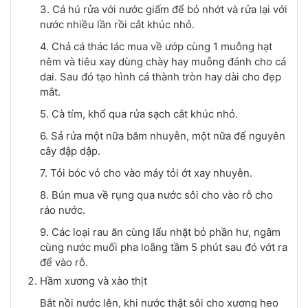
3. Cá hú rửa với nước giấm để bỏ nhớt và rửa lại với
nước nhiều lần rồi cắt khúc nhỏ.
4. Chả cá thác lác mua về ướp cùng 1 muỗng hạt
nêm và tiêu xay dùng chày hay muỗng đánh cho cá
dai. Sau đó tạo hình cá thành tròn hay dài cho đẹp
mắt.
5. Cà tím, khổ qua rửa sạch cắt khúc nhỏ.
6. Sả rửa một nữa băm nhuyễn, một nữa để nguyên
cây đập dập.
7. Tỏi bóc vỏ cho vào máy tỏi ớt xay nhuyễn.
8. Bún mua về rụng qua nước sôi cho vào rỗ cho
ráo nước.
9. Các loại rau ăn cùng lẩu nhặt bỏ phần hư, ngâm
cùng nước muối pha loãng tầm 5 phút sau đó vớt ra
để vào rỗ.
Hầm xương và xào thịt
Bắt nồi nước lên, khi nước thật sôi cho xương heo