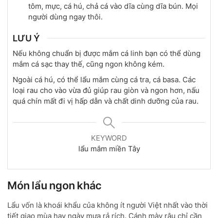
tôm, mực, cá hú, chả cá vào dĩa cùng dĩa bún. Mọi
người dùng ngay thôi.
LƯU Ý
Nếu không chuẩn bị được mắm cá linh bạn có thể dùng
mắm cá sạc thay thế, cũng ngon không kém.
Ngoài cá hú, có thể lẩu mắm cùng cá tra, cá basa. Các
loại rau cho vào vừa đủ giúp rau giòn và ngon hơn, nấu
quá chín mất đi vị hấp dẫn và chất dinh dưỡng của rau.
KEYWORD
lẩu mắm miền Tây
Món lẩu ngon khác
Lẩu vốn là khoái khẩu của không ít người Việt nhất vào thời
tiết giao mùa hay ngày mưa rả rích. Cánh mày râu chỉ cần