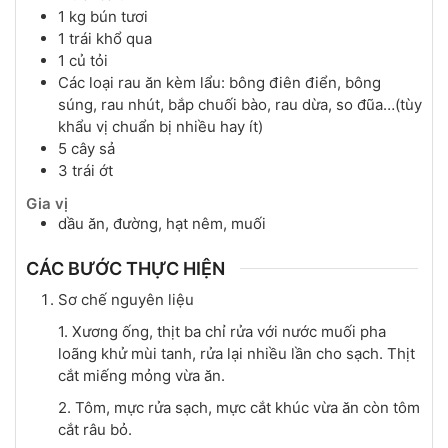
1
kg
bún tươi
1
trái
khổ qua
1
củ
tỏi
Các loại rau ăn kèm lẩu: bông điên điển, bông
súng, rau nhút, bắp chuối bào, rau dừa, so đũa…(tùy
khẩu vị chuẩn bị nhiều hay ít)
5
cây
sả
3
trái
ớt
Gia vị
dầu ăn, đường, hạt nêm, muối
CÁC BƯỚC THỰC HIỆN
Sơ chế nguyên liệu
1. Xương ống, thịt ba chỉ rửa với nước muối pha
loãng khử mùi tanh, rửa lại nhiều lần cho sạch. Thịt
cắt miếng mỏng vừa ăn.
2. Tôm, mực rửa sạch, mực cắt khúc vừa ăn còn tôm
cắt râu bỏ.