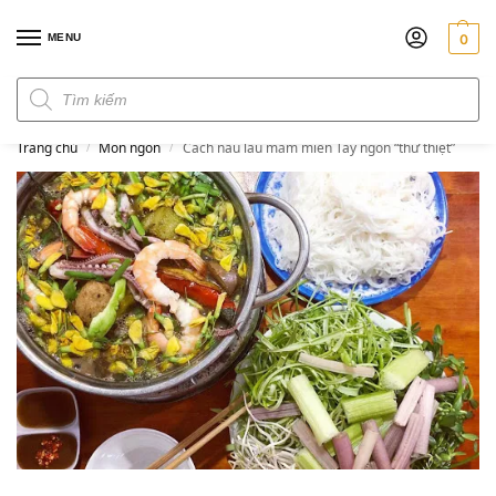
MENU
0
Đơn hàng trên 300k miễn phí ship
Trang chủ
Món ngon
Cách nấu lẩu mắm miền Tây ngon “thứ thiệt”
/
/