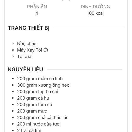
PHẦN ĂN
DINH DƯỠNG
4
100
kcal
TRANG THIẾT BỊ
Nồi, chảo
Máy Xay Tỏi Ớt
Tô, dĩa
NGUYÊN LIỆU
200
gram
mắm cá linh
300
gram
xương ống heo
200
gram
thịt ba chỉ
200
gram
cá hú
200
gram
tôm sú
200
gram
mực
200
gram
chả cá thác lác
200
ml
nước dừa tươi
2
trái
cà tím