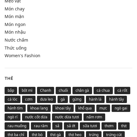
Mẹo vặt
Món chay
Món mặn
Món ngon
Món nhậu
Nước chấm
Thức uống
Women's Fashion
THẺ
bắp
bột mì
Chanh
chuối
chân gà
cà chua
cà rốt
cá lóc
cơm
dưa leo
gà
gừng
hành lá
hành tây
hành tím
khoai lang
khoai tây
khổ qua
mực
ngò gai
ngò rí
nước cốt dừa
nước dừa tươi
nấm rơm
rau muống
rau răm
sả
sả ớt
sữa tươi
thơm
thịt
thịt ba chỉ
thịt bò
thịt gà
thịt heo
trứng
trứng cút