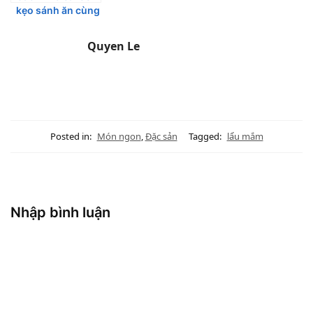
kẹo sánh ăn cùng
cơm nóng mùa
mưa bão
Quyen Le
Posted in:
Món ngon
,
Đặc sản
Tagged:
lẩu mắm
Nhập bình luận