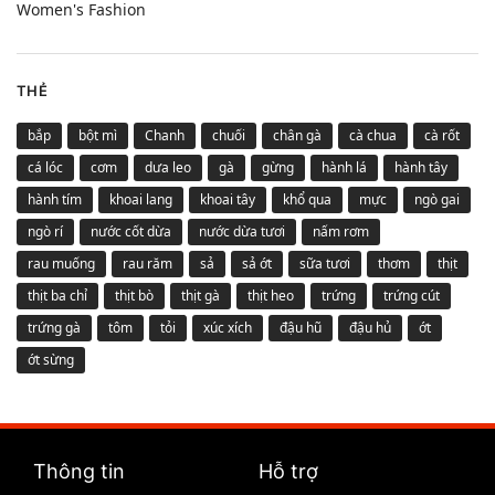
Women's Fashion
THẺ
bắp
bột mì
Chanh
chuối
chân gà
cà chua
cà rốt
cá lóc
cơm
dưa leo
gà
gừng
hành lá
hành tây
hành tím
khoai lang
khoai tây
khổ qua
mực
ngò gai
ngò rí
nước cốt dừa
nước dừa tươi
nấm rơm
rau muống
rau răm
sả
sả ớt
sữa tươi
thơm
thịt
thịt ba chỉ
thịt bò
thịt gà
thịt heo
trứng
trứng cút
trứng gà
tôm
tỏi
xúc xích
đậu hũ
đậu hủ
ớt
ớt sừng
Thông tin
Hỗ trợ