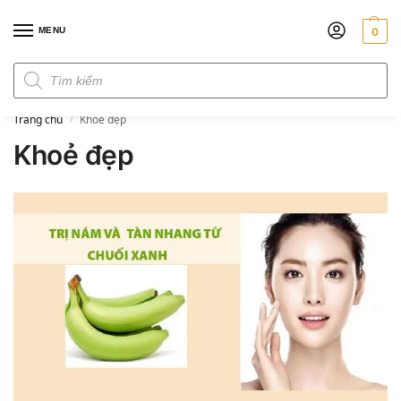
MENU
0
Đơn hàng trên 300k miễn phí ship
Trang chủ
Khoẻ đẹp
/
Khoẻ đẹp