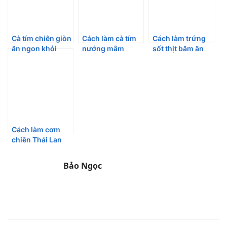
Cà tím chiên giòn
Cách làm cà tím
Cách làm trứng
ăn ngon khỏi
nướng mắm
sốt thịt băm ăn
chê, các bé thích
hành bằng chảo
hoài không ngán
mê
đơn giản,thơm
ngon
Cách làm cơm
chiên Thái Lan
ngon ngây ngất
Bảo Ngọc