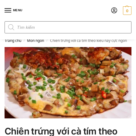
MENU
0
Đơn hàng trên 300k miễn phí ship
Trang chủ
Món ngon
Chiên trứng với cà tím theo kiểu này cực ngon
/
/
Chiên trứng với cà tím theo