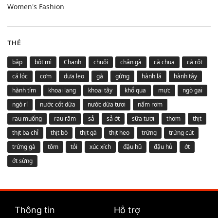
Women's Fashion
THẺ
bắp
bột mì
Chanh
chuối
chân gà
cà chua
cà rốt
cá lóc
cơm
dưa leo
gà
gừng
hành lá
hành tây
hành tím
khoai lang
khoai tây
khổ qua
mực
ngò gai
ngò rí
nước cốt dừa
nước dừa tươi
nấm rơm
rau muống
rau răm
sả
sả ớt
sữa tươi
thơm
thịt
thịt ba chỉ
thịt bò
thịt gà
thịt heo
trứng
trứng cút
trứng gà
tôm
tỏi
xúc xích
đậu hũ
đậu hủ
ớt
ớt sừng
Thông tin
Hỗ trợ