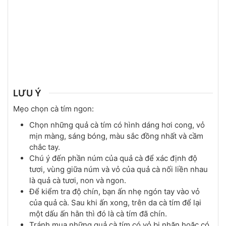
LƯU Ý
Mẹo chọn cà tím ngon:
Chọn những quả cà tím có hình dáng hơi cong, vỏ
mịn màng, sáng bóng, màu sắc đồng nhất và cầm
chắc tay.
Chú ý đến phần núm của quả cà để xác định độ
tươi, vùng giữa núm và vỏ của quả cà nối liền nhau
là quả cà tươi, non và ngon.
Để kiểm tra độ chín, bạn ấn nhẹ ngón tay vào vỏ
của quả cà. Sau khi ấn xong, trên da cà tím để lại
một dấu ấn hằn thì đó là cà tím đã chín.
Tránh mua những quả cà tím có vỏ bị nhăn hoặc có