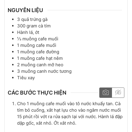
NGUYÊN LIỆU
3
quả
trứng gà
300
gram
cà tím
Hành lá, ớt
⅓
muỗng cafe
muối
1
muỗng cafe
muối
1
muỗng cafe
đường
1
muỗng cafe
hạt nêm
2
muỗng canh
mỡ heo
3
muỗng canh
nước tương
Tiêu xay
CÁC BƯỚC THỰC HIỆN
Cho 1 muỗng cafe muối vào tô nước khuấy tan. Cà
tím bỏ cuống, xắt hạt lựu cho vào ngâm nước muối
15 phút rồi vớt ra rửa sạch lại với nước. Hành lá đập
dập gốc, xắt nhỏ. Ớt xắt nhỏ.