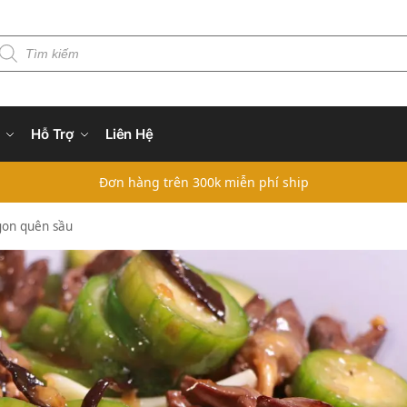
Hỗ Trợ
Liên Hệ
Đơn hàng trên 300k miễn phí ship
gon quên sầu