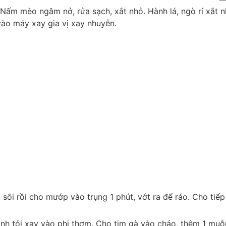
 Nấm mèo ngâm nở, rửa sạch, xắt nhỏ. Hành lá, ngò rí xắt n
vào máy xay gia vị xay nhuyễn.
ôi rồi cho mướp vào trụng 1 phút, vớt ra để ráo. Cho tiếp
nh tỏi xay vào phi thơm. Cho tim gà vào chảo, thêm 1 mu