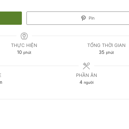
Pin
THỰC HIỆN
TỔNG THỜI GIAN
10
35
phút
phút
E
PHẦN ĂN
m
4
người