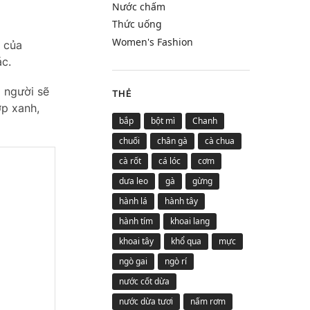
Nước chấm
Thức uống
Women's Fashion
 của
ác.
 người sẽ
THẺ
p xanh,
bắp
bột mì
Chanh
chuối
chân gà
cà chua
cà rốt
cá lóc
cơm
dưa leo
gà
gừng
hành lá
hành tây
hành tím
khoai lang
khoai tây
khổ qua
mực
ngò gai
ngò rí
nước cốt dừa
nước dừa tươi
nấm rơm