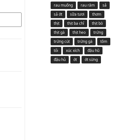
rau muống
rau răm
sả
sả ớt
sữa tươi
thơm
thịt
thịt ba chỉ
thịt bò
thịt gà
thịt heo
trứng
trứng cút
trứng gà
tôm
tỏi
xúc xích
đậu hũ
đậu hủ
ớt
ớt sừng