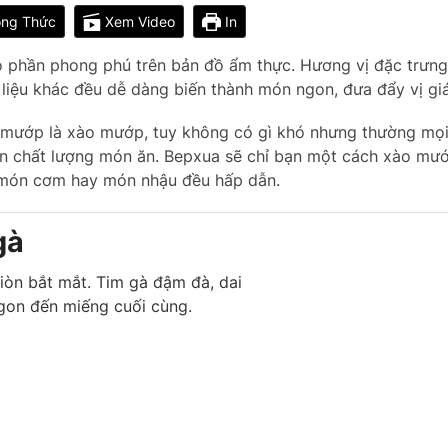
ng Thức
Xem Video
In
 phần phong phú trên bản đồ ẩm thực. Hương vị đặc trưng
liệu khác đều dễ dàng biến thành món ngon, đưa đẩy vị gi
 mướp là xào mướp, tuy không có gì khó nhưng thường mọi
n chất lượng món ăn. Bepxua sẽ chỉ bạn một cách xào mướ
m món cơm hay món nhậu đều hấp dẫn.
gà
iòn bắt mắt. Tim gà đậm đà, dai
gon đến miếng cuối cùng.