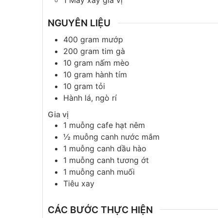
1 Máy xay gia vị
NGUYÊN LIỆU
400
gram
mướp
200
gram
tim gà
10
gram
nấm mèo
10
gram
hành tím
10
gram
tỏi
Hành lá, ngò rí
Gia vị
1
muỗng cafe
hạt nêm
½
muỗng canh
nước mắm
1
muỗng canh
dầu hào
1
muỗng canh
tương ớt
1
muỗng canh
muối
Tiêu xay
CÁC BƯỚC THỰC HIỆN