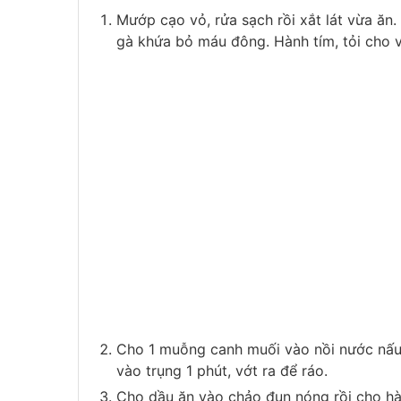
Mướp cạo vỏ, rửa sạch rồi xắt lát vừa ăn.
gà khứa bỏ máu đông. Hành tím, tỏi cho 
Cho 1 muỗng canh muối vào nồi nước nấu s
vào trụng 1 phút, vớt ra để ráo.
Cho dầu ăn vào chảo đun nóng rồi cho hà