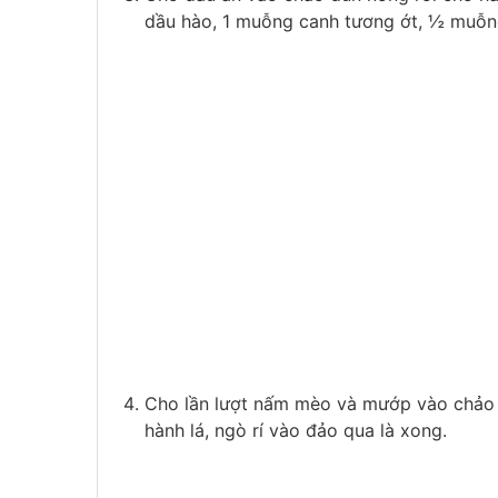
dầu hào, 1 muỗng canh tương ớt, ½ muỗ
Cho lần lượt nấm mèo và mướp vào chảo x
hành lá, ngò rí vào đảo qua là xong.