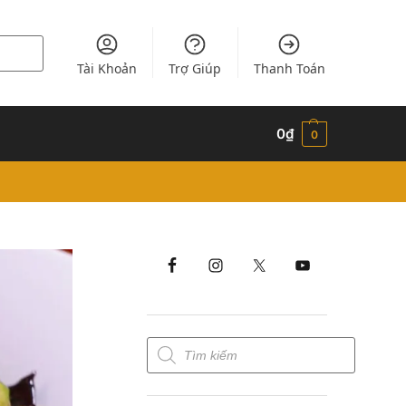
Tài Khoản
Trợ Giúp
Thanh Toán
0
₫
0