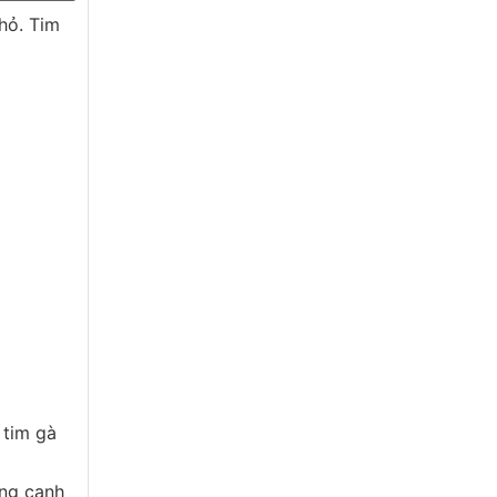
hỏ. Tim
 tim gà
ỗng canh