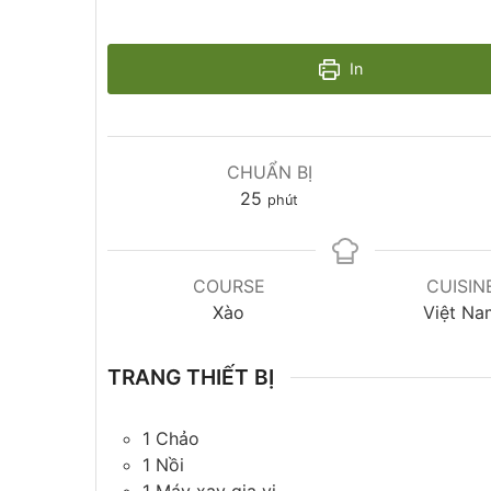
In
CHUẨN BỊ
25
phút
COURSE
CUISIN
Xào
Việt Na
TRANG THIẾT BỊ
1 Chảo
1 Nồi