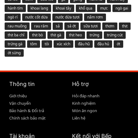
hành tím
khoai lang
khoai tây
khổ qua
mực
ngò gai
ngò rí
nước cốt dừa
nước dừa tươi
nấm rơm
rau muống
rau răm
sả
sả ớt
sữa tươi
thơm
thịt
thịt ba chỉ
thịt bò
thịt gà
thịt heo
trứng
trứng cút
trứng gà
tôm
tỏi
xúc xích
đậu hũ
đậu hủ
ớt
ớt sừng
Thông tin
Hỗ trợ
Giới thiệu
Hỏi đáp nhanh
Vận chuyển
Kinh nghiệm
Bảo hành & Đổi trả
Món ăn ngon
Chính sách bảo mật
Liên hệ
Tài khoản
Kết nối với Bếp