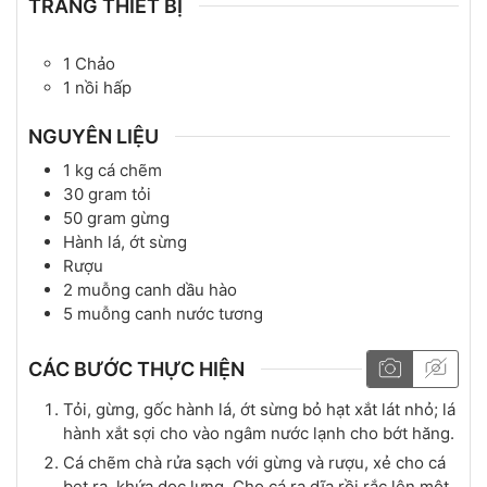
TRANG THIẾT BỊ
1 Chảo
1 nồi hấp
NGUYÊN LIỆU
1
kg
cá chẽm
30
gram
tỏi
50
gram
gừng
Hành lá, ớt sừng
Rượu
2
muỗng canh
dầu hào
5
muỗng canh
nước tương
CÁC BƯỚC THỰC HIỆN
Tỏi, gừng, gốc hành lá, ớt sừng bỏ hạt xắt lát nhỏ; lá
hành xắt sợi cho vào ngâm nước lạnh cho bớt hăng.
Cá chẽm chà rửa sạch với gừng và rượu, xẻ cho cá
bẹt ra, khứa dọc lưng. Cho cá ra dĩa rồi rắc lên một