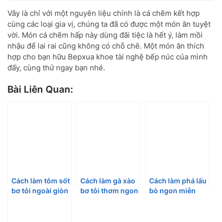
Vây là chỉ với một nguyên liệu chính là cá chẽm kết hợp
cùng các loại gia vị, chúng ta đã có được một món ăn tuyệt
vời. Món cá chẽm hấp này dùng đãi tiệc là hết ý, làm mồi
nhậu để lai rai cũng không có chỗ chê. Một món ăn thích
hợp cho bạn hữu Bepxua khoe tài nghệ bếp núc của mình
đấy, cùng thử ngay bạn nhé.
Bài Liên Quan:
Cách làm tôm sốt
Cách làm gà xào
Cách làm phá lấu
bơ tỏi ngoài giòn
bơ tỏi thơm ngon
bò ngon miễn
trong ngọt, hết
đặc biệt
chê
sức thơm ngon