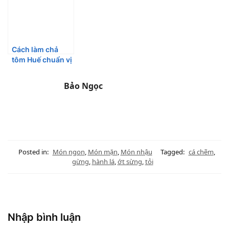
Cách làm chả
tôm Huế chuẩn vị
thương nhớ
Bảo Ngọc
Posted in:
Món ngon
,
Món mặn
,
Món nhậu
Tagged:
cá chẽm
,
gừng
,
hành lá
,
ớt sừng
,
tỏi
Nhập bình luận