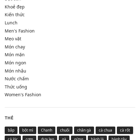
Khoẻ đẹp
Kiến thức
Lunch
Men's Fashion
Mẹo vặt
Món chay
Món mặn
Món ngon
Món nhậu
Nước chấm
Thức uống
Women's Fashion
THẺ
bắp
bột mì
Chanh
chuối
chân gà
cà chua
cà rốt
cá lóc
cơm
dưa leo
gà
gừng
hành lá
hành tây