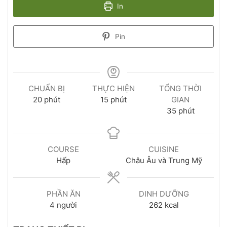
In
Pin
CHUẨN BỊ
THỰC HIỆN
TỔNG THỜI
20
phút
15
phút
GIAN
35
phút
COURSE
CUISINE
Hấp
Châu Âu và Trung Mỹ
PHẦN ĂN
DINH DƯỠNG
4
người
262
kcal