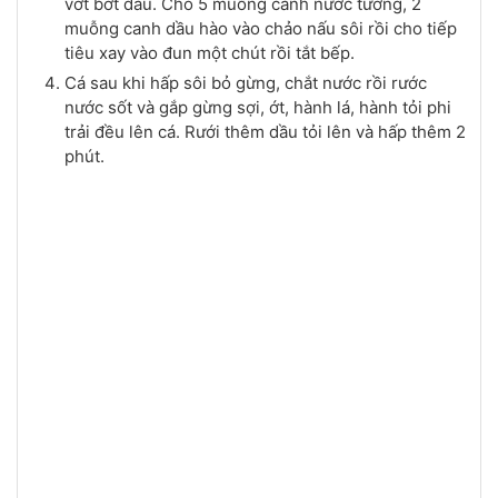
vớt bớt dầu. Cho 5 muỗng canh nước tương, 2
muỗng canh dầu hào vào chảo nấu sôi rồi cho tiếp
tiêu xay vào đun một chút rồi tắt bếp.
Cá sau khi hấp sôi bỏ gừng, chắt nước rồi rước
nước sốt và gắp gừng sợi, ớt, hành lá, hành tỏi phi
trải đều lên cá. Rưới thêm dầu tỏi lên và hấp thêm 2
phút.