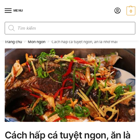
MENU
0
Đơn hàng trên 300k miễn phí ship
Trang chủ
Món ngon
Cách hấp cá tuyệt ngon, ăn là nhớ mãi
/
/
Cách hấp cá tuyệt ngon, ăn là