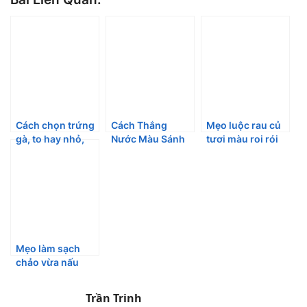
Cách chọn trứng
Cách Thắng
Mẹo luộc rau củ
gà, to hay nhỏ,
Nước Màu Sánh
tươi màu roi rói
trắng hay nâu sẽ
Đẹp Để Cả Năm
chỉ với một
tốt hơn?
Màu Vẫn Còn
nguyên liệu đơn
Đẹp
giản bất ngờ
Mẹo làm sạch
chảo vừa nấu
ngay trên bếp để
xào rán đồ mới
Trần Trinh
trong tích tắc