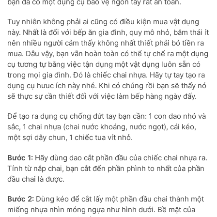
bạn đã có một dụng cụ bảo vệ ngón tay rất an toàn.
Tuy nhiên không phải ai cũng có điều kiện mua vật dụng
này. Nhất là đối với bếp ăn gia đình, quy mô nhỏ, băm thái ít
nên nhiều người cảm thấy không nhất thiết phải bỏ tiền ra
mua. Dẫu vậy, bạn vẫn hoàn toàn có thể tự chế ra một dụng
cụ tương tự bằng việc tận dụng một vật dụng luôn sẵn có
trong mọi gia đình. Đó là chiếc chai nhựa. Hãy tự tay tạo ra
dụng cụ hưuc ích này nhé. Khi có chúng rồi bạn sẽ thấy nó
sẽ thực sự cần thiết đối với việc làm bếp hàng ngày đấy.
Để tạo ra dụng cụ chống đứt tay bạn cần: 1 con dao nhỏ và
sắc, 1 chai nhựa (chai nước khoáng, nước ngọt), cái kéo,
một sợi dây chun, 1 chiếc tua vít nhỏ.
Bước 1:
Hãy dùng dao cắt phần đầu của chiếc chai nhựa ra.
Tính từ nắp chai, bạn cắt đến phần phình to nhất của phần
đầu chai là được.
Bước 2:
Dùng kéo để cắt lấy một phần đầu chai thành một
miếng nhựa nhìn móng ngựa như hình dưới. Bề mặt của