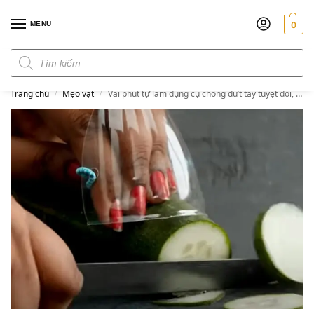
MENU
0
Đơn hàng trên 300k miễn phí ship
Trang chủ
Mẹo vặt
Vài phút tự làm dụng cụ chống đứt tay tuyệt đối, thoải mái băm thái
/
/