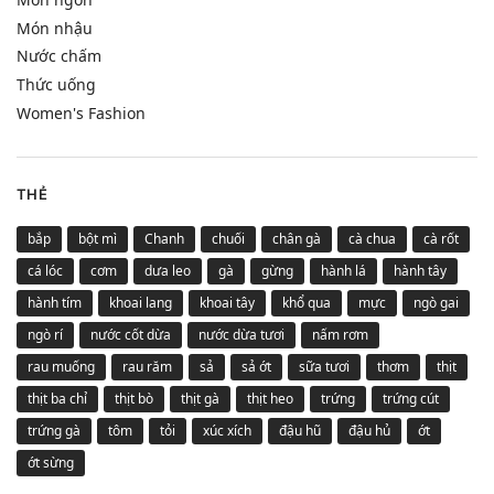
Món nhậu
Nước chấm
Thức uống
Women's Fashion
THẺ
bắp
bột mì
Chanh
chuối
chân gà
cà chua
cà rốt
cá lóc
cơm
dưa leo
gà
gừng
hành lá
hành tây
hành tím
khoai lang
khoai tây
khổ qua
mực
ngò gai
ngò rí
nước cốt dừa
nước dừa tươi
nấm rơm
rau muống
rau răm
sả
sả ớt
sữa tươi
thơm
thịt
thịt ba chỉ
thịt bò
thịt gà
thịt heo
trứng
trứng cút
trứng gà
tôm
tỏi
xúc xích
đậu hũ
đậu hủ
ớt
ớt sừng