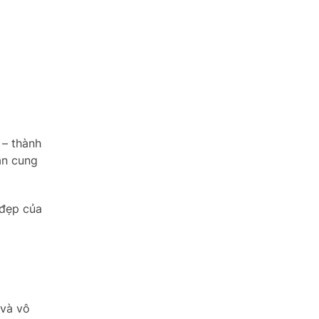
 – thành
ần cung
 đẹp của
 và vô