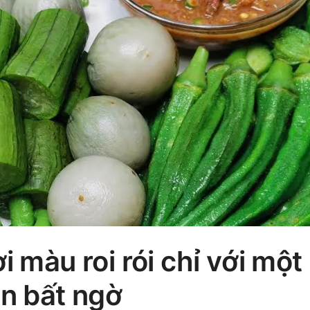
i màu roi rói chỉ với một
ản bất ngờ