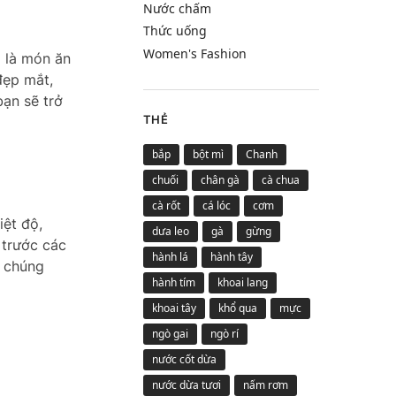
Nước chấm
Thức uống
Women's Fashion
à là món ăn
đẹp mắt,
bạn sẽ trở
THẺ
bắp
bột mì
Chanh
chuối
chân gà
cà chua
cà rốt
cá lóc
cơm
iệt độ,
dưa leo
gà
gừng
 trước các
hành lá
hành tây
, chúng
hành tím
khoai lang
khoai tây
khổ qua
mực
ngò gai
ngò rí
nước cốt dừa
nước dừa tươi
nấm rơm