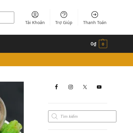
Tài Khoản
Trợ Giúp
Thanh Toán
0
₫
0