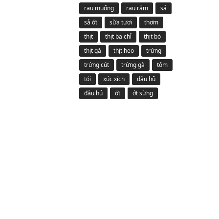
rau muống
rau răm
sả
sả ớt
sữa tươi
thơm
thịt
thịt ba chỉ
thịt bò
thịt gà
thịt heo
trứng
trứng cút
trứng gà
tôm
tỏi
xúc xích
đậu hũ
đậu hủ
ớt
ớt sừng