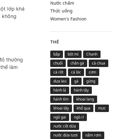
Nước chấm
ột lớp khá
Thức uống
t, không
Women's Fashion
THẺ
bắp
bột mì
Chanh
 đỏ thường
chuối
chân gà
cà chua
 thể làm
cà rốt
cá lóc
cơm
dưa leo
gà
gừng
hành lá
hành tây
hành tím
khoai lang
khoai tây
khổ qua
mực
ngò gai
ngò rí
nước cốt dừa
nước dừa tươi
nấm rơm