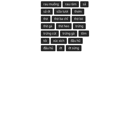
rau muống
rau răm
sả
sả ớt
sữa tươi
thơm
thịt
thịt ba chỉ
thịt bò
thịt gà
thịt heo
trứng
trứng cút
trứng gà
tôm
tỏi
xúc xích
đậu hũ
đậu hủ
ớt
ớt sừng