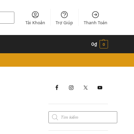
Tài Khoản
Trợ Giúp
Thanh Toán
0
₫
0