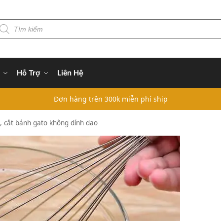
Hỗ Trợ
Liên Hệ
Đơn hàng trên 300k miễn phí ship
, cắt bánh gato không dính dao