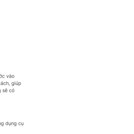
ước vào
cách, giúp
g sẽ có
ng dụng cụ