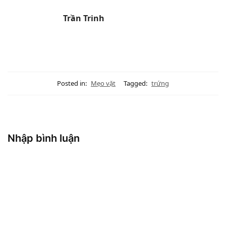
quản trứng tươi
ngon được lâu
Trần Trinh
Posted in:
Mẹo vặt
Tagged:
trứng
Nhập bình luận