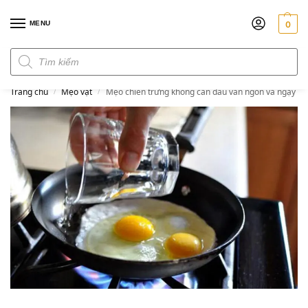
MENU
0
Đơn hàng trên 300k miễn phí ship
Trang chủ
Mẹo vặt
Mẹo chiên trứng không cần dầu vẫn ngon và ngậy
/
/