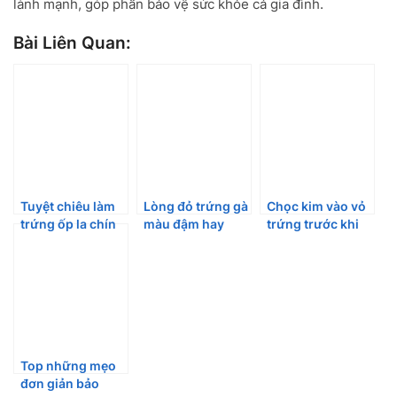
lành mạnh, góp phần bảo vệ sức khỏe cả gia đình.
Bài Liên Quan:
Tuyệt chiêu làm
Lòng đỏ trứng gà
Chọc kim vào vỏ
trứng ốp la chín
màu đậm hay
trứng trước khi
đều, không vỡ,
nhạt tốt hơn?
luộc, điều kỳ diệu
không dính chảo
Câu trả lời chắc
sẽ xảy ra
nhiều người bất
ngờ
Top những mẹo
đơn giản bảo