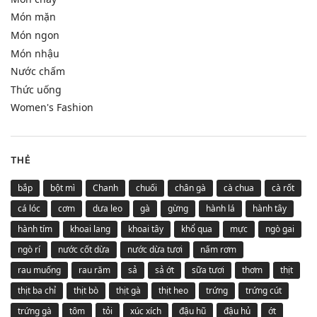
Món mặn
Món ngon
Món nhậu
Nước chấm
Thức uống
Women's Fashion
THẺ
bắp
bột mì
Chanh
chuối
chân gà
cà chua
cà rốt
cá lóc
cơm
dưa leo
gà
gừng
hành lá
hành tây
hành tím
khoai lang
khoai tây
khổ qua
mực
ngò gai
ngò rí
nước cốt dừa
nước dừa tươi
nấm rơm
rau muống
rau răm
sả
sả ớt
sữa tươi
thơm
thịt
thịt ba chỉ
thịt bò
thịt gà
thịt heo
trứng
trứng cút
trứng gà
tôm
tỏi
xúc xích
đậu hũ
đậu hủ
ớt