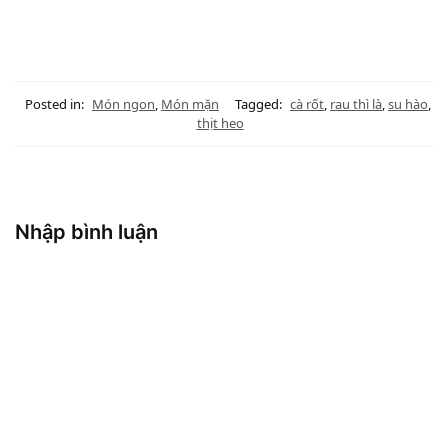
Posted in:
Món ngon
,
Món mặn
Tagged:
cà rốt
,
rau thì là
,
su hào
,
thịt heo
Nhập bình luận