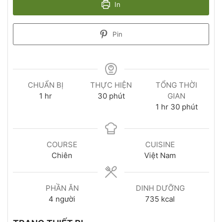
In
Pin
CHUẨN BỊ
THỰC HIỆN
TỔNG THỜI
1
hr
30
phút
GIAN
1
hr
30
phút
COURSE
CUISINE
Chiên
Việt Nam
PHẦN ĂN
DINH DƯỠNG
4
người
735
kcal