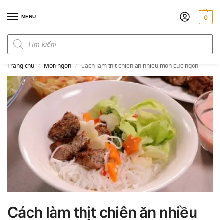
MENU
0
Đơn hàng trên 300k miễn phí ship
Trang chủ
Món ngon
Cách làm thịt chiên ăn nhiều món cực ngon
/
/
Cách làm thịt chiên ăn nhiều