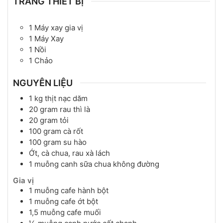
TRANG THIẾT BỊ
1 Máy xay gia vị
1 Máy Xay
1 Nồi
1 Chảo
NGUYÊN LIỆU
1
kg
thịt nạc dăm
20
gram
rau thì là
20
gram
tỏi
100
gram
cà rốt
100
gram
su hào
Ớt, cà chua, rau xà lách
1
muỗng canh
sữa chua không đường
Gia vị
1
muỗng cafe
hành bột
1
muỗng cafe
ớt bột
1,5
muỗng cafe
muối