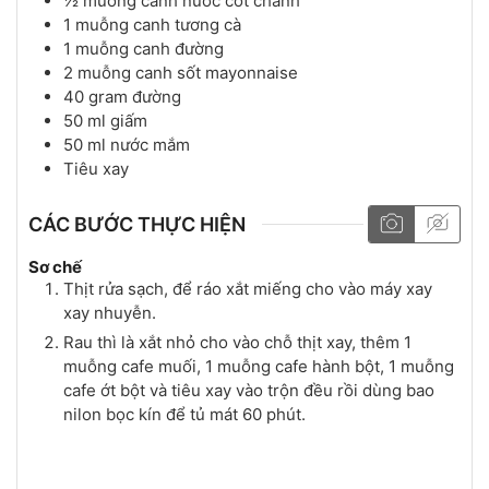
½
muỗng canh
nước cốt chanh
1
muỗng canh
tương cà
1
muỗng canh
đường
2
muỗng canh
sốt mayonnaise
40
gram
đường
50
ml
giấm
50
ml
nước mắm
Tiêu xay
CÁC BƯỚC THỰC HIỆN
Sơ chế
Thịt rửa sạch, để ráo xắt miếng cho vào máy xay
xay nhuyễn.
Rau thì là xắt nhỏ cho vào chỗ thịt xay, thêm 1
muỗng cafe muối, 1 muỗng cafe hành bột, 1 muỗng
cafe ớt bột và tiêu xay vào trộn đều rồi dùng bao
nilon bọc kín để tủ mát 60 phút.