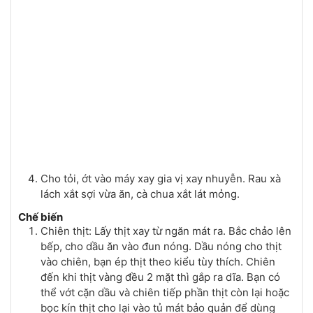
Cho tỏi, ớt vào máy xay gia vị xay nhuyễn. Rau xà
lách xắt sợi vừa ăn, cà chua xắt lát mỏng.
Chế biến
Chiên thịt: Lấy thịt xay từ ngăn mát ra. Bắc chảo lên
bếp, cho dầu ăn vào đun nóng. Dầu nóng cho thịt
vào chiên, bạn ép thịt theo kiểu tùy thích. Chiên
đến khi thịt vàng đều 2 mặt thì gắp ra dĩa. Bạn có
thể vớt cặn dầu và chiên tiếp phần thịt còn lại hoặc
bọc kín thịt cho lại vào tủ mát bảo quản để dùng