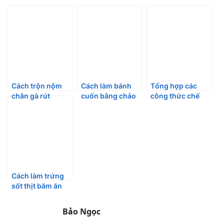
Cách trộn nộm
Cách làm bánh
Tổng hợp các
chân gà rút
cuốn bằng chảo
công thức chế
xương giòn ngon
nhanh gọn lẹ vẫn
biến chả giò
mê mẩn
siêu ngon
ngon
Cách làm trứng
sốt thịt băm ăn
hoài không ngán
Bảo Ngọc