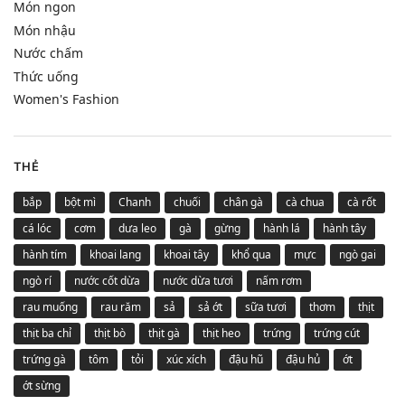
Món ngon
Món nhậu
Nước chấm
Thức uống
Women's Fashion
THẺ
bắp
bột mì
Chanh
chuối
chân gà
cà chua
cà rốt
cá lóc
cơm
dưa leo
gà
gừng
hành lá
hành tây
hành tím
khoai lang
khoai tây
khổ qua
mực
ngò gai
ngò rí
nước cốt dừa
nước dừa tươi
nấm rơm
rau muống
rau răm
sả
sả ớt
sữa tươi
thơm
thịt
thịt ba chỉ
thịt bò
thịt gà
thịt heo
trứng
trứng cút
trứng gà
tôm
tỏi
xúc xích
đậu hũ
đậu hủ
ớt
ớt sừng