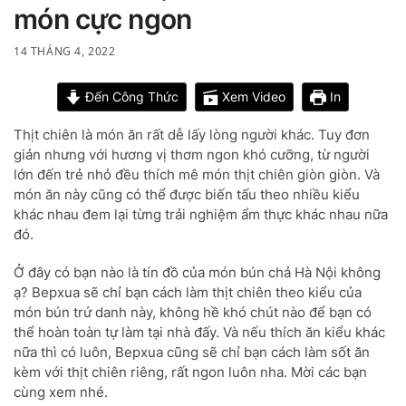
món cực ngon
14 THÁNG 4, 2022
Đến Công Thức
Xem Video
In
Thịt chiên là món ăn rất dễ lấy lòng người khác. Tuy đơn
giản nhưng với hương vị thơm ngon khó cưỡng, từ người
lớn đến trẻ nhỏ đều thích mê món thịt chiên giòn giòn. Và
món ăn này cũng có thể được biến tấu theo nhiều kiểu
khác nhau đem lại từng trải nghiệm ẩm thực khác nhau nữa
đó.
Ở đây có bạn nào là tín đồ của món bún chả Hà Nội không
ạ? Bepxua sẽ chỉ bạn cách làm thịt chiên theo kiểu của
món bún trứ danh này, không hề khó chút nào để bạn có
thể hoàn toàn tự làm tại nhà đấy. Và nếu thích ăn kiểu khác
nữa thì có luôn, Bepxua cũng sẽ chỉ bạn cách làm sốt ăn
kèm với thịt chiên riêng, rất ngon luôn nha. Mời các bạn
cùng xem nhé.