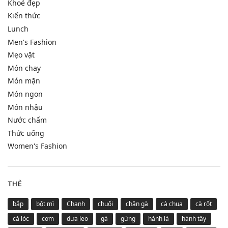
Khoẻ đẹp
Kiến thức
Lunch
Men's Fashion
Mẹo vặt
Món chay
Món mặn
Món ngon
Món nhậu
Nước chấm
Thức uống
Women's Fashion
THẺ
bắp
bột mì
Chanh
chuối
chân gà
cà chua
cà rốt
cá lóc
cơm
dưa leo
gà
gừng
hành lá
hành tây