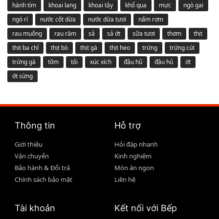
hành tím
khoai lang
khoai tây
khổ qua
mực
ngò gai
ngò rí
nước cốt dừa
nước dừa tươi
nấm rơm
rau muống
rau răm
sả
sả ớt
sữa tươi
thơm
thịt
thịt ba chỉ
thịt bò
thịt gà
thịt heo
trứng
trứng cút
trứng gà
tôm
tỏi
xúc xích
đậu hũ
đậu hủ
ớt
ớt sừng
Thông tin
Hỗ trợ
Giới thiệu
Hỏi đáp nhanh
Vận chuyển
Kinh nghiệm
Bảo hành & Đổi trả
Món ăn ngon
Chính sách bảo mật
Liên hệ
Tài khoản
Kết nối với Bếp