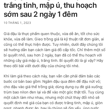
trắng tinh, mập ú, thu hoạch
sớm sau 2 ngày 1 đêm
10 THÁNG 1, 2023
Giá đậu là thực phẩm quen thuộc, vừa dễ ăn, tốt cho sức
khỏe, vừa dễ làm. Gieo trồng giá là kỹ thuật rất đơn giản, ai
cũng có thể thực hiện được. Tuy nhiên, dưới đây chúng tôi
sẽ hướng dẫn bạn cách làm giá đỗ cấp tốc. Chỉ thêm một số
bí quyết nhỏ, sau hơn 2 ngày, bạn đã có thể thu hoạch với
những cây giá mập ú, trắng tinh. Bí quyết đó là gì vậy? Hãy
theo dõi bài viết dưới đây của chúng tôi nhé.
Khi làm giá theo cách này, bạn vẫn cần phải đảm bảo các
bước cơ bản bao gồm: Ngâm đậu qua đêm để đậu nứt vỏ;
cho đậu vào giá thể trồng giá; dùng dụng cụ đè giá xuống;
trùm bao nilon đen lại và để vào một góc thật tối. Tuy cùng
một cách làm như nhau, nhưng một chút thay đổi nhỏ sẽ
quyết định mẻ giá của bạn có được trắng tinh, mập ú, giòn
ngọt, nhanh được ăn, hay là chúng sẽ ốm yếu, úng nước,