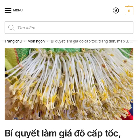
MENU
0
Đơn hàng trên 300k miễn phí ship
Trang chủ
Món ngon
Bí quyết làm giá đỗ cấp tốc, trắng tinh, mập ú, thu hoạch sớm sau 2 ngày 1 đêm
/
/
Bí quyết làm giá đỗ cấp tốc,