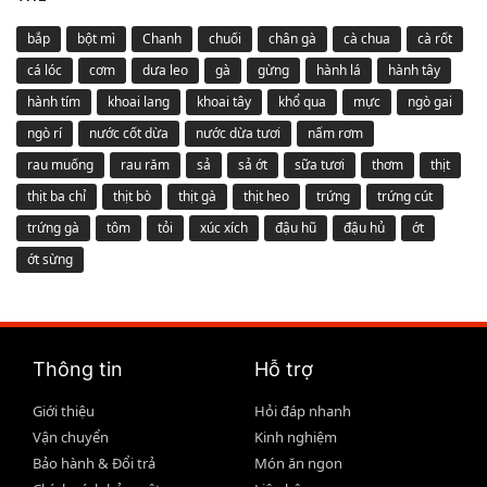
bắp
bột mì
Chanh
chuối
chân gà
cà chua
cà rốt
cá lóc
cơm
dưa leo
gà
gừng
hành lá
hành tây
hành tím
khoai lang
khoai tây
khổ qua
mực
ngò gai
ngò rí
nước cốt dừa
nước dừa tươi
nấm rơm
rau muống
rau răm
sả
sả ớt
sữa tươi
thơm
thịt
thịt ba chỉ
thịt bò
thịt gà
thịt heo
trứng
trứng cút
trứng gà
tôm
tỏi
xúc xích
đậu hũ
đậu hủ
ớt
ớt sừng
Thông tin
Hỗ trợ
Giới thiệu
Hỏi đáp nhanh
Vận chuyển
Kinh nghiệm
Bảo hành & Đổi trả
Món ăn ngon