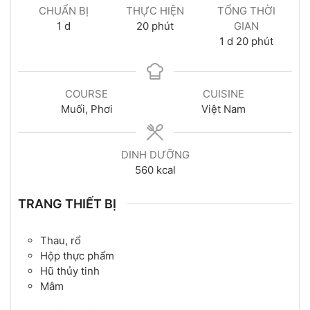
CHUẨN BỊ
THỰC HIỆN
TỔNG THỜI
1
d
20
phút
GIAN
1
d
20
phút
COURSE
CUISINE
Muối, Phơi
Việt Nam
DINH DƯỠNG
560
kcal
TRANG THIẾT BỊ
Thau, rổ
Hộp thực phẩm
Hũ thủy tinh
Mâm