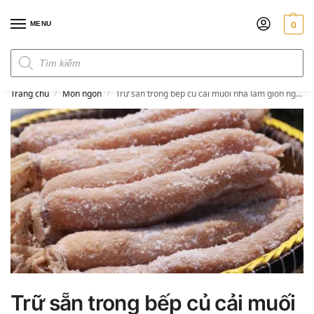
MENU
0
Đơn hàng trên 300k miễn phí ship
Trang chủ
Món ngon
Trữ sẵn trong bếp củ cải muối nhà làm giòn ngon chế biến được nhiều món
/
/
Trữ sẵn trong bếp củ cải muối