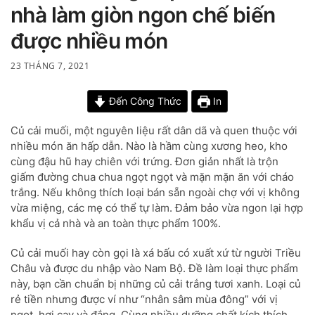
nhà làm giòn ngon chế biến
được nhiều món
23 THÁNG 7, 2021
Đến Công Thức
In
Củ cải muối, một nguyên liệu rất dân dã và quen thuộc với
nhiều món ăn hấp dẫn. Nào là hầm cùng xương heo, kho
cùng đậu hũ hay chiên với trứng. Đơn giản nhất là trộn
giấm đường chua chua ngọt ngọt và mặn mặn ăn với cháo
trắng. Nếu không thích loại bán sẵn ngoài chợ với vị không
vừa miệng, các mẹ có thể tự làm. Đảm bảo vừa ngon lại hợp
khẩu vị cả nhà và an toàn thực phẩm 100%.
Củ cải muối hay còn gọi là xá bấu có xuất xứ từ người Triều
Châu và được du nhập vào Nam Bộ. Đề làm loại thực phẩm
này, bạn cần chuẩn bị những củ cải trắng tươi xanh. Loại củ
rẻ tiền nhưng được ví như “nhân sâm mùa đông” với vị
ngọt, hơi cay và đắng. Cùng nhiều dưỡng chất kích thích