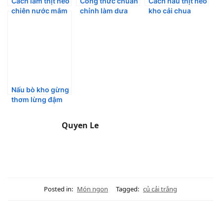
Cách làm thịt heo
Công thức chuẩn
Cách nấu thịt heo
chiên nước mắm
chỉnh làm dưa
kho cải chua
giòn tan thấm vị
mắm siêu giòn
ngon cơm hấp
ngon hao cơm
dẫn
Nấu bò kho gừng
thơm lừng đậm
đà khó cưỡng
Quyen Le
Posted in:
Món ngon
Tagged:
củ cải trắng