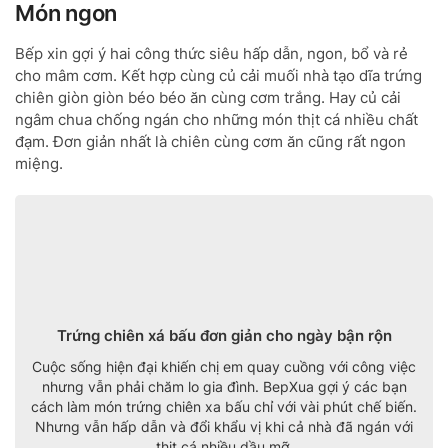
Món ngon
Bếp xin gợi ý hai công thức siêu hấp dẫn, ngon, bổ và rẻ
cho mâm cơm. Kết hợp cùng củ cải muối nhà tạo dĩa trứng
chiên giòn giòn béo béo ăn cùng cơm trắng. Hay củ cải
ngâm chua chống ngán cho những món thịt cá nhiều chất
đạm. Đơn giản nhất là chiên cùng cơm ăn cũng rất ngon
miệng.
Trứng chiên xá bấu đơn giản cho ngày bận rộn
Cuộc sống hiện đại khiến chị em quay cuồng với công việc
nhưng vẫn phải chăm lo gia đình. BepXua gợi ý các bạn
cách làm món trứng chiên xa bấu chỉ với vài phút chế biến.
Nhưng vẫn hấp dẫn và đổi khẩu vị khi cả nhà đã ngán với
thịt cá nhiều dầu mỡ.