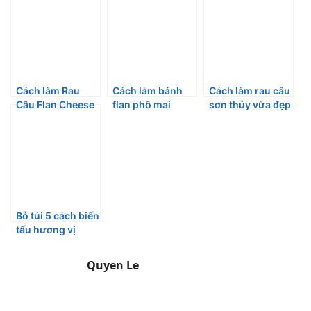
Cách làm Rau
Cách làm bánh
Cách làm rau câu
Câu Flan Cheese
flan phô mai
sơn thủy vừa đẹp
ngọt ngào, mềm
ngon béo bằng
sắc vừa tuyệt vị
mịn khó cưỡng
nồi cơm điện
Bỏ túi 5 cách biến
tấu hương vị
bánh flan cả nhà
đều thích
Quyen Le