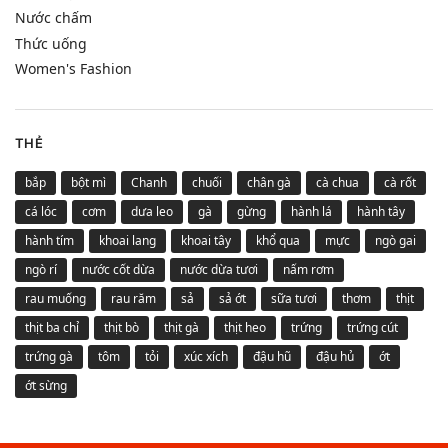
Nước chấm
Thức uống
Women's Fashion
THẺ
bắp
bột mì
Chanh
chuối
chân gà
cà chua
cà rốt
cá lóc
cơm
dưa leo
gà
gừng
hành lá
hành tây
hành tím
khoai lang
khoai tây
khổ qua
mực
ngò gai
ngò rí
nước cốt dừa
nước dừa tươi
nấm rơm
rau muống
rau răm
sả
sả ớt
sữa tươi
thơm
thịt
thịt ba chỉ
thịt bò
thịt gà
thịt heo
trứng
trứng cút
trứng gà
tôm
tỏi
xúc xích
đậu hũ
đậu hủ
ớt
ớt sừng