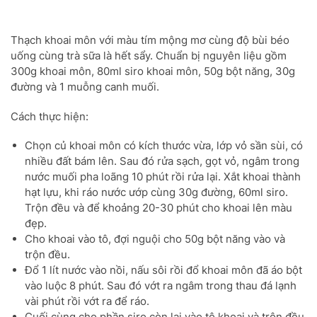
Thạch khoai môn với màu tím mộng mơ cùng độ bùi béo
uống cùng trà sữa là hết sẩy. Chuẩn bị nguyên liệu gồm
300g khoai môn, 80ml siro khoai môn, 50g bột năng, 30g
đường và 1 muỗng canh muối.
Cách thực hiện:
Chọn củ khoai môn có kích thước vừa, lớp vỏ sần sùi, có
nhiều đất bám lên. Sau đó rửa sạch, gọt vỏ, ngâm trong
nước muối pha loãng 10 phút rồi rửa lại. Xắt khoai thành
hạt lựu, khi ráo nước ướp cùng 30g đường, 60ml siro.
Trộn đều và để khoảng 20-30 phút cho khoai lên màu
đẹp.
Cho khoai vào tô, đợi nguội cho 50g bột năng vào và
trộn đều.
Đổ 1 lít nước vào nồi, nấu sôi rồi đổ khoai môn đã áo bột
vào luộc 8 phút. Sau đó vớt ra ngâm trong thau đá lạnh
vài phút rồi vớt ra để ráo.
Cuối cùng cho phần siro còn lại vào tô khoai và trộn đều