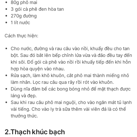
80g phô mai
3 gói cà phê đen hòa tan
270g đường
1 lít nước
Cách thực hiện:
Cho nước, đường và rau câu vào nồi, khuấy đều cho tan
bột. Sau đó bắt lên bếp chỉnh lửa vừa và đảo đều tay đến
khi sôi. Đổ gói cà phê vào nồi rồi khuấy tiếp đến khi hỗn
hợp hòa quyện vào nhau.
Rửa sạch, làm khô khuôn, cắt phô mai thành miếng nhỏ
làm nhân. Lọc rau câu qua rây rồi rót vào khuôn.
Dùng nĩa đâm bể các bong bóng nhỏ để mặt thạch được
láng và đẹp.
Sau khi rau câu phô mai nguội, cho vào ngăn mát tủ lạnh
vài tiếng. Cho vào ly trà sữa thêm vài viên đá là có thể
thưởng thức.
2.Thạch khúc bạch