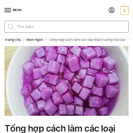
MENU
0
Đơn hàng trên 300k miễn phí ship
Trang chủ
Món ngon
Tổng hợp cách làm các loại thạch uống trà sữa
/
/
Tổng hợp cách làm các loại