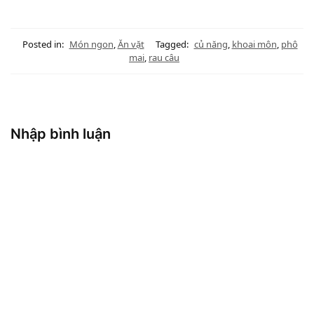
Posted in:
Món ngon
,
Ăn vặt
Tagged:
củ năng
,
khoai môn
,
phô
mai
,
rau câu
Nhập bình luận