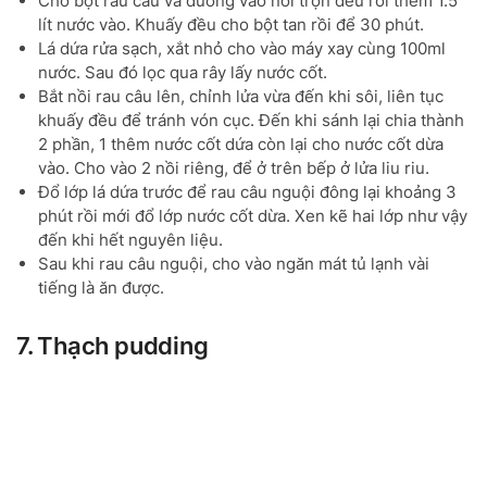
Cho bột rau cầu và đường vào nồi trộn đều rồi thêm 1.5
lít nước vào. Khuấy đều cho bột tan rồi để 30 phút.
Lá dứa rửa sạch, xắt nhỏ cho vào máy xay cùng 100ml
nước. Sau đó lọc qua rây lấy nước cốt.
Bắt nồi rau câu lên, chỉnh lửa vừa đến khi sôi, liên tục
khuấy đều để tránh vón cục. Đến khi sánh lại chia thành
2 phần, 1 thêm nước cốt dứa còn lại cho nước cốt dừa
vào. Cho vào 2 nồi riêng, để ở trên bếp ở lửa liu riu.
Đổ lớp lá dứa trước để rau câu nguội đông lại khoảng 3
phút rồi mới đổ lớp nước cốt dừa. Xen kẽ hai lớp như vậy
đến khi hết nguyên liệu.
Sau khi rau câu nguội, cho vào ngăn mát tủ lạnh vài
tiếng là ăn được.
7. Thạch pudding