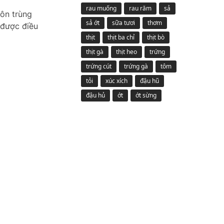
rau muống
rau răm
sả
côn trùng
sả ớt
sữa tươi
thơm
 được điều
thịt
thịt ba chỉ
thịt bò
thịt gà
thịt heo
trứng
trứng cút
trứng gà
tôm
tỏi
xúc xích
đậu hũ
đậu hủ
ớt
ớt sừng