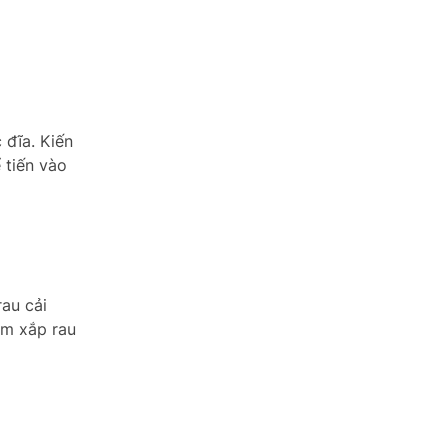
 đĩa. Kiến
 tiến vào
rau cải
ăm xắp rau