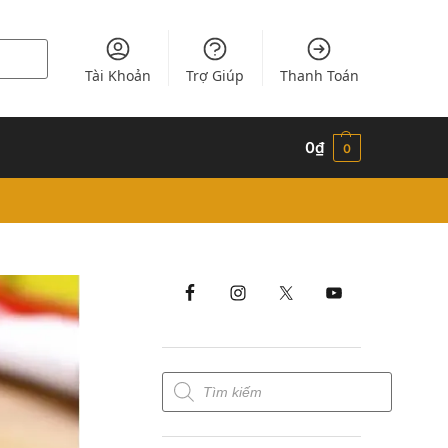
Tài Khoản
Trợ Giúp
Thanh Toán
0
₫
0