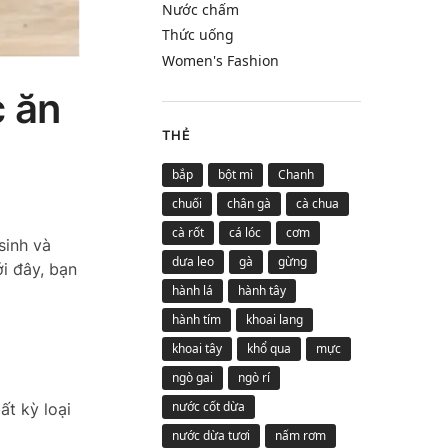
Nước chấm
Thức uống
Women's Fashion
c ăn
THẺ
bắp
bột mì
Chanh
chuối
chân gà
cà chua
cà rốt
cá lóc
cơm
sinh và
dưa leo
gà
gừng
i đây, bạn
hành lá
hành tây
hành tím
khoai lang
khoai tây
khổ qua
mực
ngò gai
ngò rí
nước cốt dừa
ất kỳ loại
nước dừa tươi
nấm rơm