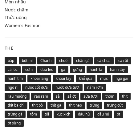
Món nhậu
Nước chấm
Thức uống
Women's Fashion
THẺ
bắp
bột mì
Chanh
chuối
chân gà
cà chua
cà rốt
cá lóc
cơm
dưa leo
gà
gừng
hành lá
hành tây
hành tím
khoai lang
khoai tây
khổ qua
mực
ngò gai
ngò rí
nước cốt dừa
nước dừa tươi
nấm rơm
rau muống
rau răm
sả
sả ớt
sữa tươi
thơm
thịt
thịt ba chỉ
thịt bò
thịt gà
thịt heo
trứng
trứng cút
trứng gà
tôm
tỏi
xúc xích
đậu hũ
đậu hủ
ớt
ớt sừng