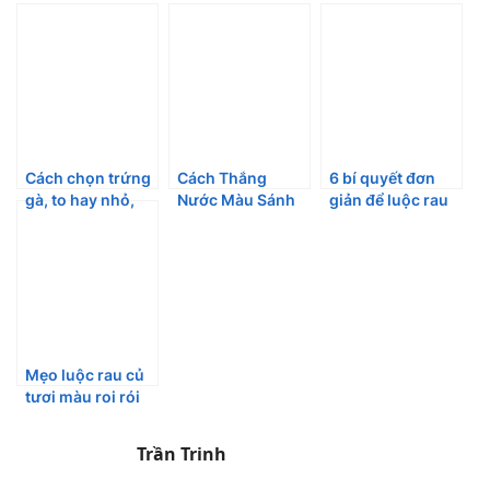
Cách chọn trứng
Cách Thắng
6 bí quyết đơn
gà, to hay nhỏ,
Nước Màu Sánh
giản để luộc rau
trắng hay nâu sẽ
Đẹp Để Cả Năm
xanh mướt
tốt hơn?
Màu Vẫn Còn
Đẹp
Mẹo luộc rau củ
tươi màu roi rói
chỉ với một
nguyên liệu đơn
Trần Trinh
giản bất ngờ