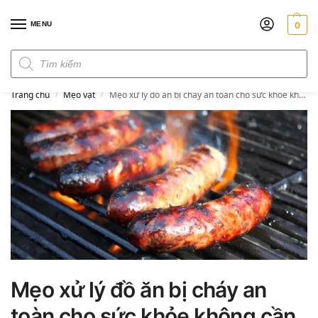
MENU
0
Đơn hàng trên 300k miễn phí ship
Trang chủ
Mẹo vặt
Mẹo xử lý đồ ăn bị cháy an toàn cho sức khỏe không cần bỏ đi miếng nào
/
/
Mẹo xử lý đồ ăn bị cháy an
toàn cho sức khỏe không cần