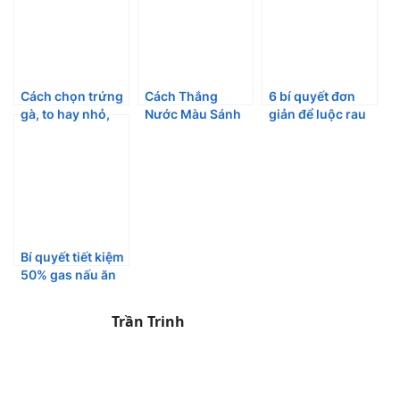
Cách chọn trứng
Cách Thắng
6 bí quyết đơn
gà, to hay nhỏ,
Nước Màu Sánh
giản để luộc rau
trắng hay nâu sẽ
Đẹp Để Cả Năm
xanh mướt
tốt hơn?
Màu Vẫn Còn
Đẹp
Bí quyết tiết kiệm
50% gas nấu ăn
mỗi ngày
Trần Trinh