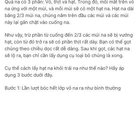
Quả na có 3 phần: Vỏ, thịt và hạt. Trong đó, mỗi mắt trên vỏ
na ứng với một múi, và mỗi múi sẽ có một hạt na. Hạt na dài
bằng 2/3 múi na, chúng nằm trên đầu các múi và các múi
này lại gắn chặt vào cuống na.
Như vậy, trừ phần từ cuống đến 2/3 các múi na sẽ bị vướng
hạt, còn từ đó trở ra sẽ có phần thịt rất dày. Bạn có thể gọt
chúng theo chiều dọc rất dễ dàng. Sau khi gọt, các hạt na
sẽ lộ ra, bạn chỉ cần lấy dụng cụ loại bỏ chúng là xong.
Cụ thể cách lấy hạt na khỏi trái na như thế nào? Hãy áp
dụng 3 bước dưới đây.
Bước 1: Lần lượt bóc hết lớp vỏ na ra như bình thường