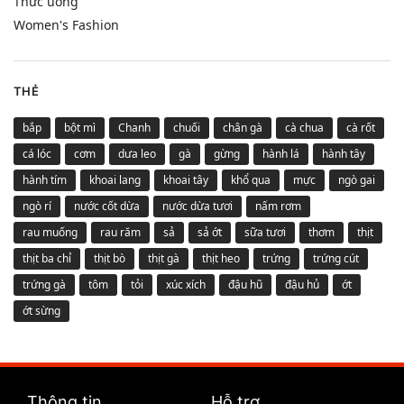
Thức uống
Women's Fashion
THẺ
bắp
bột mì
Chanh
chuối
chân gà
cà chua
cà rốt
cá lóc
cơm
dưa leo
gà
gừng
hành lá
hành tây
hành tím
khoai lang
khoai tây
khổ qua
mực
ngò gai
ngò rí
nước cốt dừa
nước dừa tươi
nấm rơm
rau muống
rau răm
sả
sả ớt
sữa tươi
thơm
thịt
thịt ba chỉ
thịt bò
thịt gà
thịt heo
trứng
trứng cút
trứng gà
tôm
tỏi
xúc xích
đậu hũ
đậu hủ
ớt
ớt sừng
Thông tin
Hỗ trợ