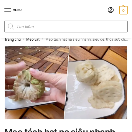
MENU
0
Đơn hàng trên 300k miễn phí ship
Trang chủ
Mẹo vặt
Mẹo tách hạt na siêu nhanh, siêu dễ, thỏa sức cho bé ăn hoặc làm sinh tố
/
/