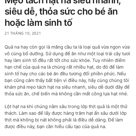
Mẹo tách hạt na siêu nhanh,
siêu dễ, thỏa sức cho bé ăn
hoặc làm sinh tố
21 THÁNG 10, 2021
Quả na hay còn gọi là mãng cầu ta là loại quả vừa ngon vừa
vô cùng bổ dưỡng. Sử dụng để ăn như một loại trái cây tươi
hay làm sinh tố đều rất tốt cho sức khỏe. Tuy nhiên điểm
hạn chế của quả na là chúng rất nhiều hạt, do đó để làm
sinh tố hay cho các bé ăn đều tương đối phiền phức. Nếu
bạn cũng cảm thấy bất tiện vì điều này, hãy cùng chúng tôi
khám phá mẹo tách hạt na siêu nhanh, siêu dễ dưới đây để
thỏa sức ăn, chế biến mà không cần mất công lựa hạt nhé.
Lột hạt na khi chúng nằm sâu trong lớp thịt quả là một thử
thách. Làm sao để lấy được hàng trăm hạt ẩn sâu dưới lớp
thịt mà không bị nát không phải là điều dễ dàng. Để làm
được điều này, bạn cần hiểu cấu tạo của quả na.