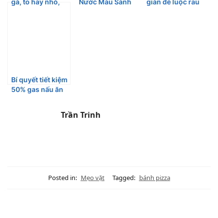
gà, to hay nhỏ,
Nước Màu Sánh
giản để luộc rau
trắng hay nâu sẽ
Đẹp Để Cả Năm
xanh mướt
tốt hơn?
Màu Vẫn Còn
Đẹp
Bí quyết tiết kiệm
50% gas nấu ăn
mỗi ngày
Trần Trinh
Posted in:
Mẹo vặt
Tagged:
bánh pizza