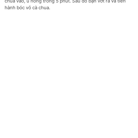
chua vào, ủ nóng trong 5 phút. Sau đó bạn vớt ra và tiến
hành bóc vỏ cà chua.