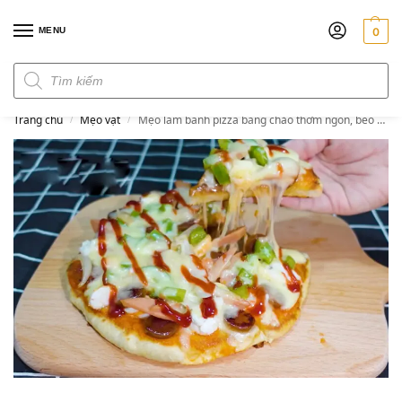
MENU
0
Đơn hàng trên 300k miễn phí ship
Trang chủ
Mẹo vặt
Mẹo làm bánh pizza bằng chảo thơm ngon, béo ngậy không cần lò nướng
/
/