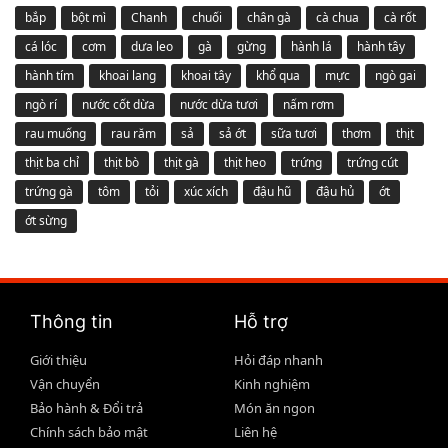
bắp
bột mì
Chanh
chuối
chân gà
cà chua
cà rốt
cá lóc
cơm
dưa leo
gà
gừng
hành lá
hành tây
hành tím
khoai lang
khoai tây
khổ qua
mực
ngò gai
ngò rí
nước cốt dừa
nước dừa tươi
nấm rơm
rau muống
rau răm
sả
sả ớt
sữa tươi
thơm
thịt
thịt ba chỉ
thịt bò
thịt gà
thịt heo
trứng
trứng cút
trứng gà
tôm
tỏi
xúc xích
đậu hũ
đậu hủ
ớt
ớt sừng
Thông tin
Hỗ trợ
Giới thiệu
Hỏi đáp nhanh
Vận chuyển
Kinh nghiệm
Bảo hành & Đổi trả
Món ăn ngon
Chính sách bảo mật
Liên hệ