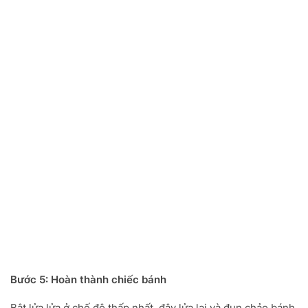
Bước 5: Hoàn thành chiếc bánh
Bật lửa lửa ở chế độ thấp nhất, đậy lửa lại và đun chảo bánh.