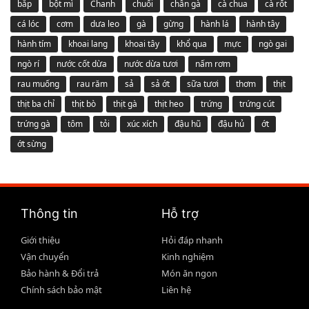
bắp
bột mì
Chanh
chuối
chân gà
cà chua
cà rốt
cá lóc
cơm
dưa leo
gà
gừng
hành lá
hành tây
hành tím
khoai lang
khoai tây
khổ qua
mực
ngò gai
ngò rí
nước cốt dừa
nước dừa tươi
nấm rơm
rau muống
rau răm
sả
sả ớt
sữa tươi
thơm
thịt
thịt ba chỉ
thịt bò
thịt gà
thịt heo
trứng
trứng cút
trứng gà
tôm
tỏi
xúc xích
đậu hũ
đậu hủ
ớt
ớt sừng
Thông tin
Hỗ trợ
Giới thiệu
Hỏi đáp nhanh
Vận chuyển
Kinh nghiệm
Bảo hành & Đổi trả
Món ăn ngon
Chính sách bảo mật
Liên hệ