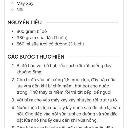
Máy Xay
Nồi
NGUYÊN LIỆU
800
gram
bí đỏ
380
gram
sữa đặc
(1 hộp)
660
ml
sữa tươi có đường
(3 bịch)
CÁC BƯỚC THỰC HIỆN
Bí đỏ bào vỏ, bỏ hạt, rửa sạch rồi xắt miếng dày
khoảng 5mm.
Cho bí đỏ vào nồi cùng 1,5l nước lọc, đậy nắp nấu
lửa vừa đến khi bí chín mềm, hớt bọt cho nước
trong. Thử thấy bí mềm rồi thì tắt bếp, để nguội.
Vớt bí ra cho vào máy xay xay nhuyễn rồi trút ra tô.
Nước luộc bí lọc qua rây lấy nước sau đó cho lại vào
nồi. Cho tiếp vào nồi sữa tươi có đường và sữa đặc,
bật lửa nhỏ khuấy đều đến khi vừa nóng.
Cho bí đỏ xay lại vào nồi, nấu lửa nhỏ khuấy đều