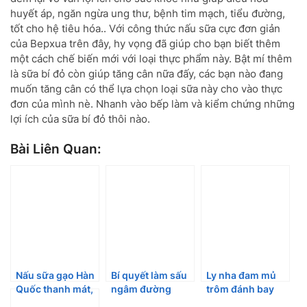
huyết áp, ngăn ngừa ung thư, bệnh tim mạch, tiểu đường,
tốt cho hệ tiêu hóa.. Với công thức nấu sữa cực đơn giản
của Bepxua trên đây, hy vọng đã giúp cho bạn biết thêm
một cách chế biến mới với loại thực phẩm này. Bật mí thêm
là sữa bí đỏ còn giúp tăng cân nữa đấy, các bạn nào đang
muốn tăng cân có thể lựa chọn loại sữa này cho vào thực
đơn của mình nè. Nhanh vào bếp làm và kiểm chứng những
lợi ích của sữa bí đỏ thôi nào.
Bài Liên Quan:
Nấu sữa gạo Hàn
Bí quyết làm sấu
Ly nha đam mủ
Quốc thanh mát,
ngâm đường
trôm đánh bay
đơn giản tại nhà
ngon, không bị
cái nóng ngày hè