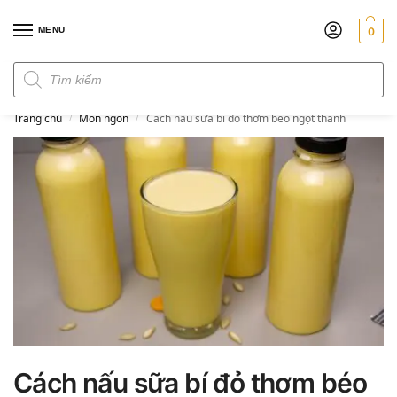
MENU
0
Đơn hàng trên 300k miễn phí ship
Trang chủ
Món ngon
Cách nấu sữa bí đỏ thơm béo ngọt thanh
/
/
Cách nấu sữa bí đỏ thơm béo