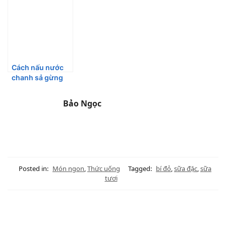
nổi váng
Cách nấu nước
chanh sả gừng
thơm ngon dễ
uống
Bảo Ngọc
Posted in:
Món ngon
,
Thức uống
Tagged:
bí đỏ
,
sữa đặc
,
sữa
tươi