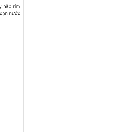
y nắp rim
 cạn nước