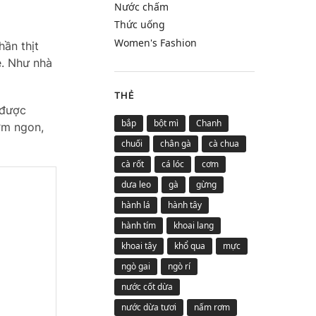
Nước chấm
Thức uống
Women's Fashion
ần thịt
ê. Như nhà
THẺ
 được
bắp
bột mì
Chanh
ơm ngon,
chuối
chân gà
cà chua
cà rốt
cá lóc
cơm
dưa leo
gà
gừng
hành lá
hành tây
hành tím
khoai lang
khoai tây
khổ qua
mực
ngò gai
ngò rí
nước cốt dừa
nước dừa tươi
nấm rơm