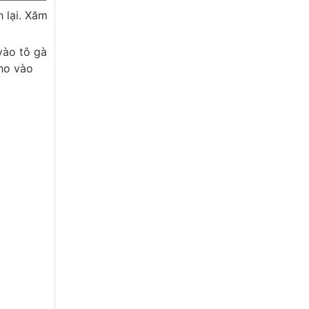
 lại. Xăm
vào tô gà
ho vào