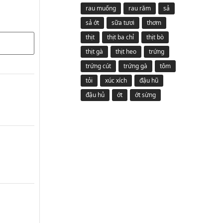
rau muống
rau răm
sả
sả ớt
sữa tươi
thơm
thịt
thịt ba chỉ
thịt bò
thịt gà
thịt heo
trứng
trứng cút
trứng gà
tôm
tỏi
xúc xích
đậu hũ
đậu hủ
ớt
ớt sừng