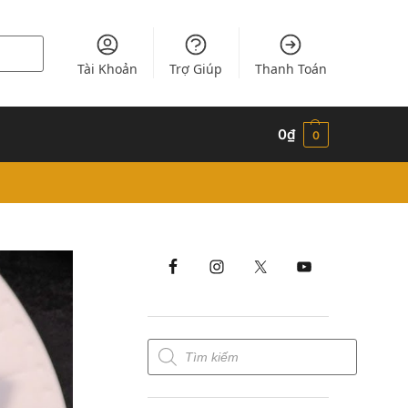
Tài Khoản
Trợ Giúp
Thanh Toán
0
₫
0