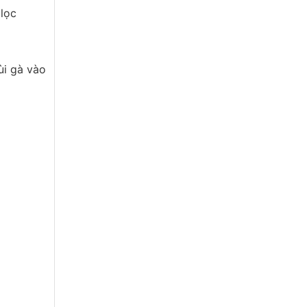
lọc
ùi gà vào