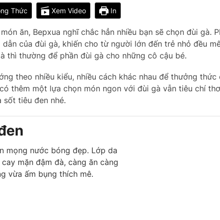
ng Thức
Xem Video
In
món ăn, Bepxua nghĩ chắc hẳn nhiều bạn sẽ chọn đùi gà. Ph
dẫn của đùi gà, khiến cho từ người lớn đến trẻ nhỏ đều m
gà thì thường để phần đùi gà cho những cô cậu bé.
ướng theo nhiều kiểu, nhiều cách khác nhau để thưởng thức
có thêm một lựa chọn món ngon với đùi gà vẫn tiêu chí th
 sốt tiêu đen nhé.
 đen
đen mọng nước bóng đẹp. Lớp da
o cay mặn đậm đà, càng ăn càng
ệng vừa ấm bụng thích mê.