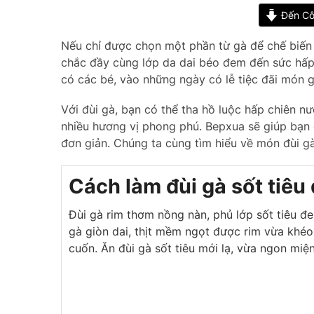
Đến Cô
Nếu chỉ được chọn một phần từ gà để chế biến 
chắc đầy cùng lớp da dai béo đem đến sức hấp 
có các bé, vào những ngày có lễ tiệc đãi món 
Với đùi gà, bạn có thể tha hồ luộc hấp chiên n
nhiều hương vị phong phú. Bepxua sẽ giúp bạn 
đơn giản. Chúng ta cùng tìm hiểu về món đùi gà
Cách làm đùi gà sốt tiêu
Đùi gà rim thơm nồng nàn, phủ lớp sốt tiêu 
gà giòn dai, thịt mềm ngọt được rim vừa khé
cuốn. Ăn đùi gà sốt tiêu mới lạ, vừa ngon mi