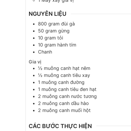
1 Máy xay gia vị
NGUYÊN LIỆU
800
gram
đùi gà
50
gram
gừng
10
gram
tỏi
10
gram
hành tím
Chanh
Gia vị
½
muỗng canh
hạt nêm
½
muỗng canh
tiêu xay
1
muỗng canh
đường
1
muỗng canh
tiêu đen hạt
2
muỗng canh
nước tương
2
muỗng canh
dầu hào
2
muỗng canh
muối hột
CÁC BƯỚC THỰC HIỆN