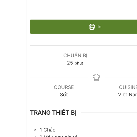
In
CHUẨN BỊ
25
phút
COURSE
CUISIN
Sốt
Việt Na
TRANG THIẾT BỊ
1 Chảo