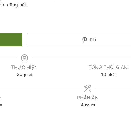
cơm cũng hết.
Pin
THỰC HIỆN
TỔNG THỜI GIAN
20
40
phút
phút
E
PHẦN ĂN
m
4
người