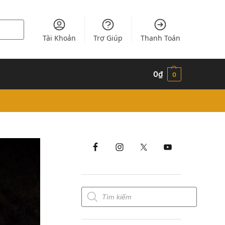
Tài Khoản
Trợ Giúp
Thanh Toán
0
₫
0