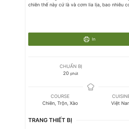
chiên thế này cứ là và cơm lia lịa, bao nhiêu 
In
CHUẨN BỊ
20
phút
COURSE
CUISIN
Chiên, Trộn, Xào
Việt Na
TRANG THIẾT BỊ