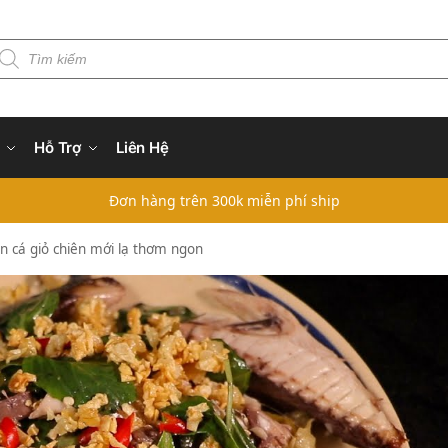
Hỗ Trợ
Liên Hệ
Đơn hàng trên 300k miễn phí ship
n cá giỏ chiên mới lạ thơm ngon