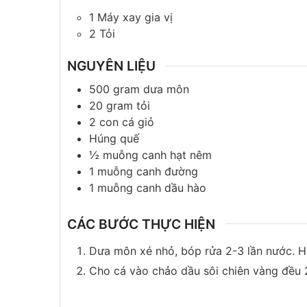
1 Máy xay gia vị
2 Tỏi
NGUYÊN LIỆU
500
gram
dưa môn
20
gram
tỏi
2
con
cá giỏ
Húng quế
½
muỗng canh
hạt nêm
1
muỗng canh
đường
1
muỗng canh
dầu hào
CÁC BƯỚC THỰC HIỆN
Dưa môn xé nhỏ, bóp rửa 2-3 lần nước. Hú
Cho cá vào chảo dầu sôi chiên vàng đều 2