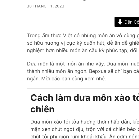
30 THÁNG 11, 2023
Đến Cô
Trong ẩm thực Việt có những món ăn vô cùng gi
sở hữu hương vị cực kỳ cuốn hút, dễ ăn dễ ghi
nghiện” hơn nhiều món ăn cầu kỳ phức tạp; đố
Dưa môn là một món ăn như vậy. Dưa môn muối
thành nhiều món ăn ngon. Bepxua sẽ chỉ bạn cá
ngán. Mời các bạn cùng xem nhé.
Cách làm dưa môn xào tỏi
chiên
Dưa môn xào tỏi tỏa hương thơm hấp dẫn, kíc
mặn xen chút ngọt dịu, trộn với cá chiên béo
chút tỏi phi giòn rụm khoái khẩu. Ăn cơm nón