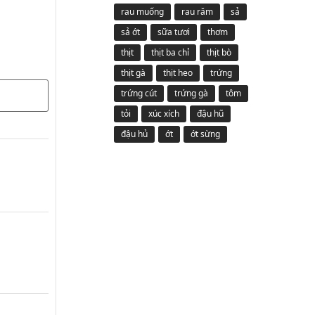
rau muống
rau răm
sả
sả ớt
sữa tươi
thơm
thịt
thịt ba chỉ
thịt bò
thịt gà
thịt heo
trứng
trứng cút
trứng gà
tôm
tỏi
xúc xích
đậu hũ
đậu hủ
ớt
ớt sừng