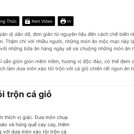
ng Thức
Xem Video
In
ản dị dân dã, đơn giản từ nguyên liệu đến cách chế biến 
ền. Thậm chí với nhiều người, những món ăn mộc mạc này lạ
i với những bữa ăn hàng ngày sẽ ưa chuộng những món ăn n
 sẵn giòn giòn mềm mềm, hương vị độc đáo, có thể đem c
ch làm dưa môn xào tỏi trộn với cá giỏ chiên rất ngon ăn 
 trộn cá giỏ
h thích vị giác. Dưa môn chua
 béo và húng quế cay cay, thêm
g với dưa môn xào tỏi trộn cá