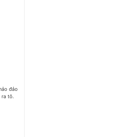
chảo đảo
ra tô.