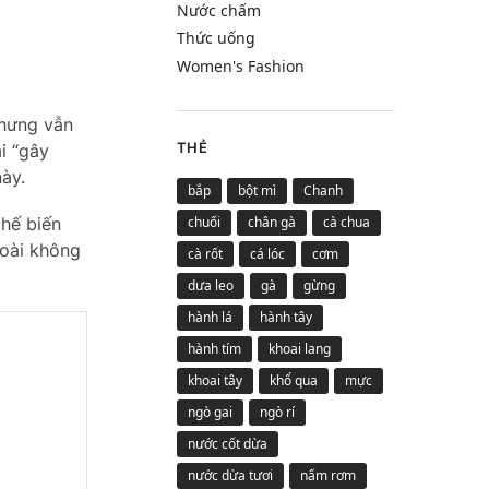
Nước chấm
Thức uống
Women's Fashion
nhưng vẫn
THẺ
i “gây
ày.
bắp
bột mì
Chanh
chuối
chân gà
cà chua
hế biến
hoài không
cà rốt
cá lóc
cơm
dưa leo
gà
gừng
hành lá
hành tây
hành tím
khoai lang
khoai tây
khổ qua
mực
ngò gai
ngò rí
nước cốt dừa
nước dừa tươi
nấm rơm