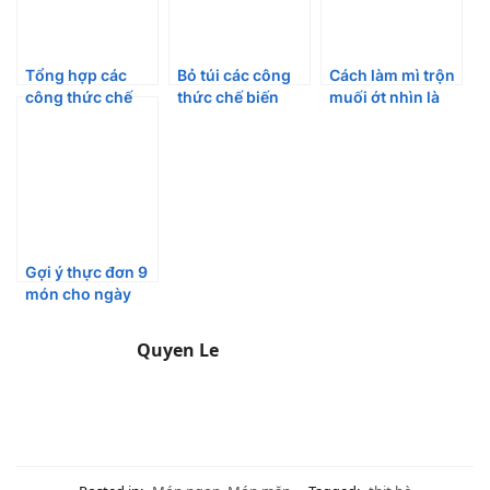
Tổng hợp các
Bỏ túi các công
Cách làm mì trộn
công thức chế
thức chế biến
muối ớt nhìn là
biến chả giò
món Nhật đơn
thèm, ăn là ghiền
ngon
giản
Gợi ý thực đơn 9
món cho ngày
Quốc Tế Phụ Nữ
Quyen Le