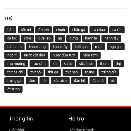
THẺ
bắp
bột mì
Chanh
chuối
chân gà
cà chua
cà rốt
cá lóc
cơm
dưa leo
gà
gừng
hành lá
hành tây
hành tím
khoai lang
khoai tây
khổ qua
mực
ngò gai
ngò rí
nước cốt dừa
nước dừa tươi
nấm rơm
rau muống
rau răm
sả
sả ớt
sữa tươi
thơm
thịt
thịt ba chỉ
thịt bò
thịt gà
thịt heo
trứng
trứng cút
trứng gà
tôm
tỏi
xúc xích
đậu hũ
đậu hủ
ớt
ớt sừng
Thông tin
Hỗ trợ
Giới thiệu
Hỏi đáp nhanh