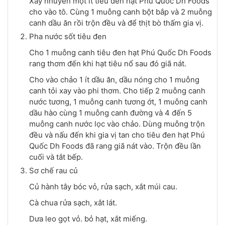
Xay nhuyễn một ít tiêu đen hạt Phú Quốc Dh Foods
cho vào tô. Cùng 1 muỗng canh bột bắp và 2 muỗng
canh dầu ăn rồi trộn đều và để thịt bò thấm gia vị.
Pha nước sốt tiêu đen
Cho 1 muỗng canh tiêu đen hạt Phú Quốc Dh Foods
rang thơm đến khi hạt tiêu nổ sau đó giã nát.
Cho vào chảo 1 ít dầu ăn, dầu nóng cho 1 muỗng
canh tỏi xay vào phi thơm. Cho tiếp 2 muỗng canh
nước tương, 1 muỗng canh tương ớt, 1 muỗng canh
dầu hào cùng 1 muỗng canh đường và 4 đến 5
muỗng canh nước lọc vào chảo. Dùng muỗng trộn
đều và nấu đến khi gia vị tan cho tiêu đen hạt Phú
Quốc Dh Foods đã rang giã nát vào. Trộn đều lần
cuối và tắt bếp.
Sơ chế rau củ
Củ hành tây bóc vỏ, rửa sạch, xắt múi cau.
Cà chua rửa sạch, xắt lát.
Dưa leo gọt vỏ. bỏ hạt, xắt miếng.