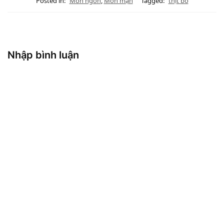
Posted in:
Món ngon
,
Món mặn
Tagged:
thịt bò
Nhập bình luận