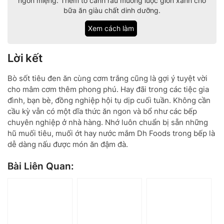
ngon miệng. Thêm tô canh rau muống luộc giòn xanh cho
bữa ăn giàu chất dinh dưỡng.
Xem cách làm
Lời kết
Bò sốt tiêu đen ăn cùng cơm trắng cũng là gợi ý tuyệt vời
cho mâm cơm thêm phong phú. Hay đãi trong các tiệc gia
đình, bạn bè, đồng nghiệp hội tụ dịp cuối tuần. Không cần
cầu kỳ vẫn có một dĩa thức ăn ngon và bổ như các bếp
chuyên nghiệp ở nhà hàng. Nhớ luôn chuẩn bị sẵn những
hũ muối tiêu, muối ớt hay nước mắm Dh Foods trong bếp là
dễ dàng nấu được món ăn đậm đà.
Bài Liên Quan: