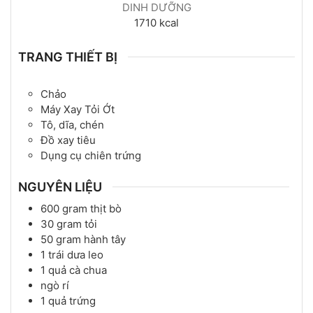
DINH DƯỠNG
1710
kcal
TRANG THIẾT BỊ
Chảo
Máy Xay Tỏi Ớt
Tô, dĩa, chén
Đồ xay tiêu
Dụng cụ chiên trứng
NGUYÊN LIỆU
600
gram
thịt bò
30
gram
tỏi
50
gram
hành tây
1
trái
dưa leo
1
quả
cà chua
ngò rí
1
quả
trứng