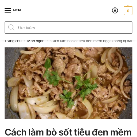
MENU
0
Đơn hàng trên 300k miễn phí ship
Trang chủ
Món ngon
Cách làm bò sốt tiêu đen mềm ngọt không bị dai
/
/
Cách làm bò sốt tiêu đen mềm