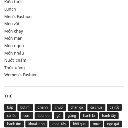
Kiến thức
Lunch
Men's Fashion
Mẹo vặt
Món chay
Món mặn
Món ngon
Món nhậu
Nước chấm
Thức uống
Women's Fashion
THẺ
bắp
bột mì
Chanh
chuối
chân gà
cà chua
cà rốt
cá lóc
cơm
dưa leo
gà
gừng
hành lá
hành tây
hành tím
khoai lang
khoai tây
khổ qua
mực
ngò gai