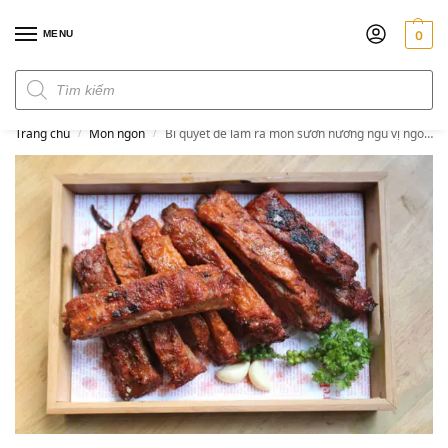
MENU
0
Đơn hàng trên 300k miễn phí ship
Trang chủ
Món ngon
Bí quyết để làm ra món sườn nướng ngũ vị ngon ngất ngây
/
/