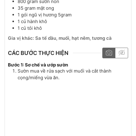
800
gram
sườn non
35
gram
mật ong
1
gói
ngũ vị hương 5gram
1
củ
hành khô
1
củ
tỏi khô
Gia vị khác: Sa tế dầu, muối, hạt nêm, tương cà
CÁC BƯỚC THỰC HIỆN
Bước 1: Sơ chế và ướp sườn
Sườn mua về rửa sạch với muối và cắt thành
cọng/miếng vừa ăn.