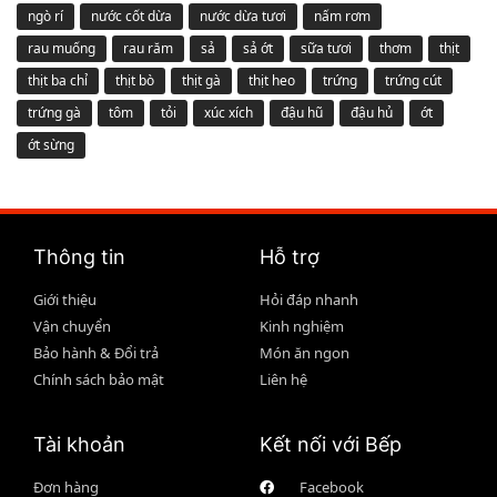
ngò rí
nước cốt dừa
nước dừa tươi
nấm rơm
rau muống
rau răm
sả
sả ớt
sữa tươi
thơm
thịt
thịt ba chỉ
thịt bò
thịt gà
thịt heo
trứng
trứng cút
trứng gà
tôm
tỏi
xúc xích
đậu hũ
đậu hủ
ớt
ớt sừng
Thông tin
Hỗ trợ
Giới thiệu
Hỏi đáp nhanh
Vận chuyển
Kinh nghiệm
Bảo hành & Đổi trả
Món ăn ngon
Chính sách bảo mật
Liên hệ
Tài khoản
Kết nối với Bếp
Đơn hàng
Facebook