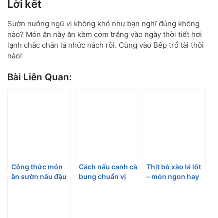
Lời kết
Sườn nướng ngũ vị không khó như bạn nghĩ đúng không
nào? Món ăn này ăn kèm cơm trắng vào ngày thời tiết hơi
lạnh chắc chắn là nhức nách rồi. Cùng vào Bếp trổ tài thôi
nào!
Bài Liên Quan:
Công thức món
Cách nấu canh cà
Thịt bò xào lá lốt
ăn sườn nấu đậu
bung chuẩn vị
– món ngon hay
trắng có thể bạn
thơm ngon
bài thuốc trị bệnh
chưa biết!