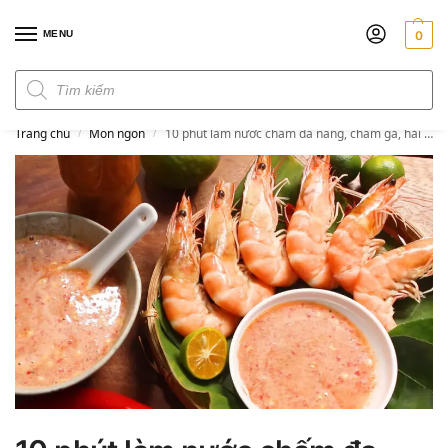
MENU
0
Đơn hàng trên 300k miễn phí ship
Trang chủ
Món ngon
10 phút làm nước chấm đa năng, chấm gà, hải sản, đồ luộc, đồ nướng đều ngon
/
/