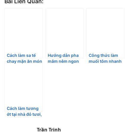
Bài Liên Quan:
Cách làm sa tế
Hướng dẫn pha
Công thức làm
chay mặn ăn món
mắm nêm ngon
muối tôm nhanh
gì cũng ngon
ăn kèm nhiều
ngon chuẩn
món
Cách làm tương
ớt tại nhà đỏ tươi,
sánh mịn, an
toàn cho sức
Trần Trinh
khỏe