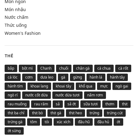
Món ngon
Món nhậu
Nước chấm
Thức uống
Women's Fashion
THẺ
bắp
bột mì
Chanh
chuối
chân gà
cà chua
cà rốt
cá lóc
cơm
dưa leo
gà
gừng
hành lá
hành tây
hành tím
khoai lang
khoai tây
khổ qua
mực
ngò gai
ngò rí
nước cốt dừa
nước dừa tươi
nấm rơm
rau muống
rau răm
sả
sả ớt
sữa tươi
thơm
thịt
thịt ba chỉ
thịt bò
thịt gà
thịt heo
trứng
trứng cút
trứng gà
tôm
tỏi
xúc xích
đậu hũ
đậu hủ
ớt
ớt sừng