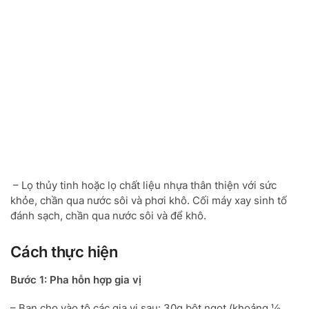
– Lọ thủy tinh hoặc lọ chất liệu nhựa thân thiện với sức
khỏe, chần qua nước sôi và phơi khô. Cối máy xay sinh tố
đánh sạch, chần qua nước sôi và để khô.
Cách thực hiện
Bước 1: Pha hỗn hợp gia vị
– Bạn cho vào tô các gia vị sau: 30g bột ngọt (khoảng ½