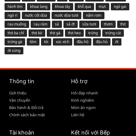
hành tím
khoai lang
khoai tây
khổ qua
mực
ngò gai
ngò rí
nước cốt dừa
nước dừa tươi
nấm rơm
rau muống
rau răm
sả
sả ớt
sữa tươi
thơm
thịt
thịt ba chỉ
thịt bò
thịt gà
thịt heo
trứng
trứng cút
trứng gà
tôm
tỏi
xúc xích
đậu hũ
đậu hủ
ớt
ớt sừng
Thông tin
Hỗ trợ
Giới thiệu
Hỏi đáp nhanh
Vận chuyển
Kinh nghiệm
Bảo hành & Đổi trả
Món ăn ngon
Chính sách bảo mật
Liên hệ
Tài khoản
Kết nối với Bếp