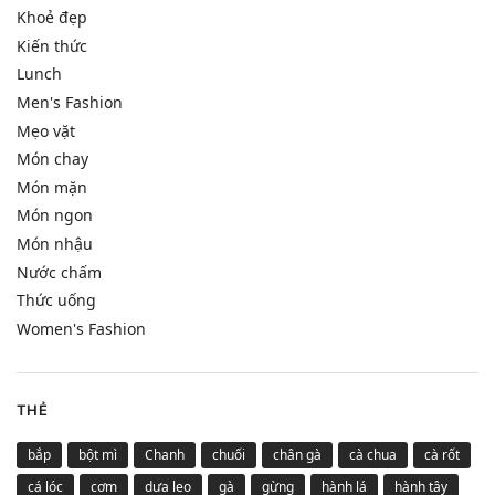
Khoẻ đẹp
Kiến thức
Lunch
Men's Fashion
Mẹo vặt
Món chay
Món mặn
Món ngon
Món nhậu
Nước chấm
Thức uống
Women's Fashion
THẺ
bắp
bột mì
Chanh
chuối
chân gà
cà chua
cà rốt
cá lóc
cơm
dưa leo
gà
gừng
hành lá
hành tây