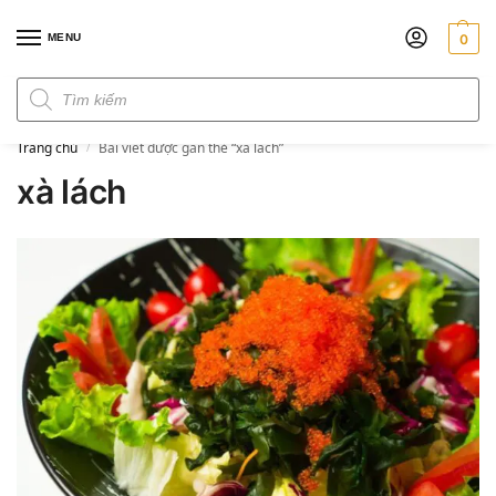
MENU
0
Đơn hàng trên 300k miễn phí ship
Trang chủ
Bài viết được gắn thẻ “xà lách”
/
xà lách