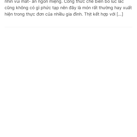
nhìn vui mắt- ăn ngon miệng. Công thức chế biến bò lúc lắc
cũng không có gì phức tạp nên đây là món rất thường hay xuất
hiện trong thực đơn của nhiều gia đình. Thịt kết hợp với […]