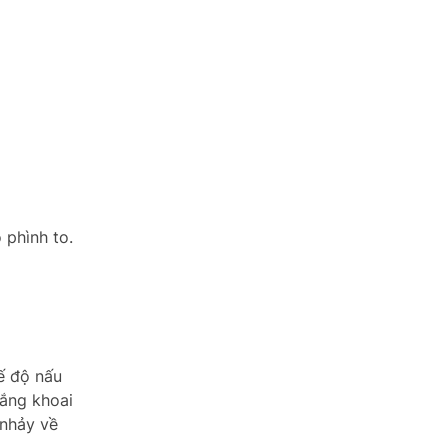
 phình to.
ế độ nấu
lắng khoai
 nhảy về