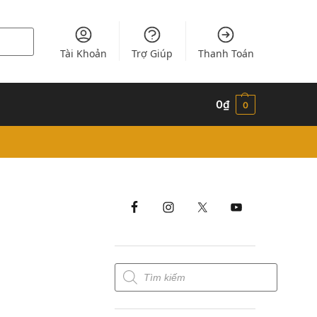
Tài Khoản
Trợ Giúp
Thanh Toán
0
₫
0