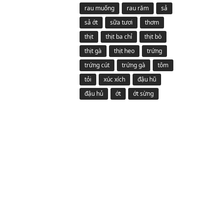
rau muống
rau răm
sả
sả ớt
sữa tươi
thơm
thịt
thịt ba chỉ
thịt bò
thịt gà
thịt heo
trứng
trứng cút
trứng gà
tôm
tỏi
xúc xích
đậu hũ
đậu hủ
ớt
ớt sừng