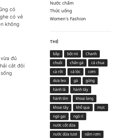
Nước chấm
cũng có
Thức uống
Nghe có vẻ
Women's Fashion
gon không
THẺ
bắp
bột mì
Chanh
 vừa đủ
chuối
chân gà
cà chua
hải cắt đôi
cà rốt
cá lóc
cơm
 sống
dưa leo
gà
gừng
hành lá
hành tây
hành tím
khoai lang
khoai tây
khổ qua
mực
ngò gai
ngò rí
nước cốt dừa
nước dừa tươi
nấm rơm