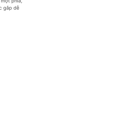
 một phía,
ặc gắp dễ