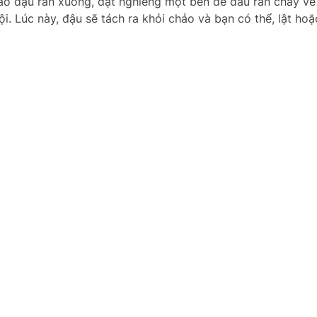
ảo đậu rán xuống, đặt nghiêng một bên để dầu rán chảy về
i. Lúc này, đậu sẽ tách ra khỏi chảo và bạn có thể, lật ho