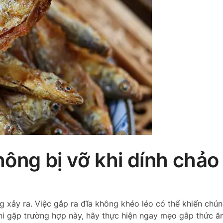
ông bị vỡ khi dính chảo
ng xảy ra. Việc gắp ra đĩa không khéo léo có thể khiến chún
hi gặp trường hợp này, hãy thực hiện ngay mẹo gắp thức ă