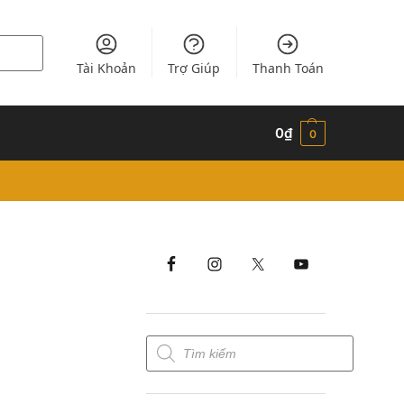
Tài Khoản
Trợ Giúp
Thanh Toán
0
₫
0