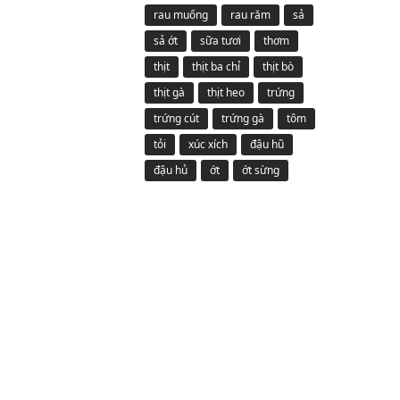
rau muống
rau răm
sả
sả ớt
sữa tươi
thơm
thịt
thịt ba chỉ
thịt bò
thịt gà
thịt heo
trứng
trứng cút
trứng gà
tôm
tỏi
xúc xích
đậu hũ
đậu hủ
ớt
ớt sừng