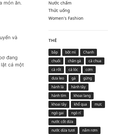
ủa món ăn.
Nước chấm
Thức uống
Women's Fashion
huyển và
THẺ
bắp
bột mì
Chanh
 bơ đang
chuối
chân gà
cà chua
 lật cá một
cà rốt
cá lóc
cơm
dưa leo
gà
gừng
hành lá
hành tây
hành tím
khoai lang
khoai tây
khổ qua
mực
ngò gai
ngò rí
nước cốt dừa
nước dừa tươi
nấm rơm