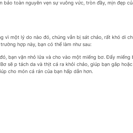
ạn bảo toàn nguyên vẹn sự vuông vức, tròn đầy, mịn đẹp c
 vì một lý do nào đó, chúng vẫn bị sát chảo, rất khó di c
 trường hợp này, bạn có thể làm như sau:
p đó, bạn vặn nhỏ lửa và cho vào một miếng bơ. Đẩy miếng
Bơ sẽ p tách da và thịt cá ra khỏi chảo, giúp bạn gắp hoặc
iúp cho món cá rán của bạn hấp dẫn hơn.