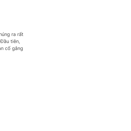
húng ra rất
Đầu tiên,
ạn cố gắng