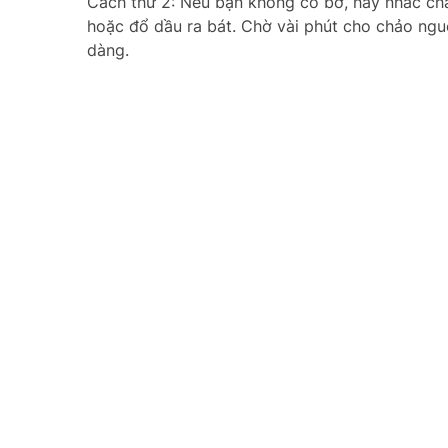
Cách thứ 2: Nếu bạn không có bơ, hãy nhấc ch
hoặc đổ dầu ra bát. Chờ vài phút cho chảo nguộ
dàng.