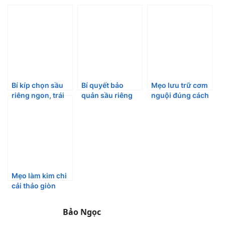
Bí kíp chọn sầu
Bí quyết bảo
Mẹo lưu trữ cơm
riêng ngon, trái
quản sầu riêng
nguội đúng cách
già, cơm nhiều
lâu dài khi
hạt ít
nguyên vỏ và sau
khi tách vỏ
Mẹo làm kim chi
cải thảo giòn
ngon chuẩn vị
Hàn Quốc
Bảo Ngọc