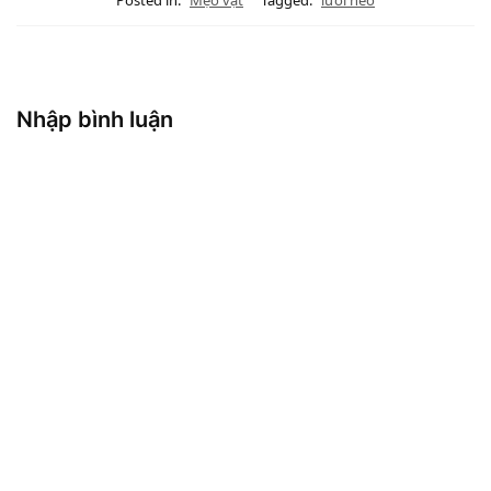
Posted in:
Mẹo vặt
Tagged:
lưỡi heo
Nhập bình luận