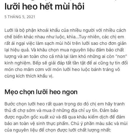
lưỡi heo hết mùi hôi
5 THÁNG 5, 2021
Lưỡi là bộ phận khoái khẩu của nhiều người với nhiều cách
chế biến khác nhau như luộc, khìa…Tuy nhiên, các chị em
rất ái ngại việc làm sạch mùi hôi trên lưỡi sao cho đơn giản
lại hiệu quả. Và khâu chọn mua nguyên liệu đảm bảo chất
lượng và an toàn cho cả nhà lại làm khó những ai còn “non”
kinh nghiệm. Bếp sẽ giải đáp tất tần tật để ai cũng tự tin đổi
món cho mâm cơm với món lưỡi heo luộc bánh tráng vô
cùng kích thích khẩu vị.
Mẹo chọn lưỡi heo ngon
Bước chọn lưỡi heo rất quan trọng do đó chị em hãy tranh
thủ đi chợ sớm và mua ở những địa chỉ uy tín. Đảm bảo
được nguồn gốc xuất xứ và đã qua khâu kiểm dịch để đảm
bảo an toàn vệ sinh thực phẩm. Chú ý phần màu sắc và mùi
của nguyên liệu để chọn được lưỡi chất lượng nhất: