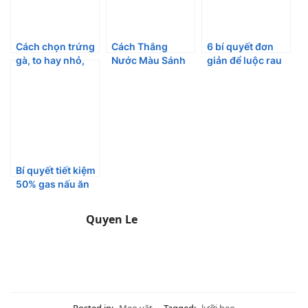
Cách chọn trứng
Cách Thắng
6 bí quyết đơn
gà, to hay nhỏ,
Nước Màu Sánh
giản để luộc rau
trắng hay nâu sẽ
Đẹp Để Cả Năm
xanh mướt
tốt hơn?
Màu Vẫn Còn
Đẹp
Bí quyết tiết kiệm
50% gas nấu ăn
mỗi ngày
Quyen Le