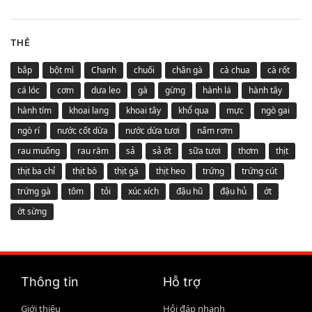
THẺ
bắp
bột mì
Chanh
chuối
chân gà
cà chua
cà rốt
cá lóc
cơm
dưa leo
gà
gừng
hành lá
hành tây
hành tím
khoai lang
khoai tây
khổ qua
mực
ngò gai
ngò rí
nước cốt dừa
nước dừa tươi
nấm rơm
rau muống
rau răm
sả
sả ớt
sữa tươi
thơm
thịt
thịt ba chỉ
thịt bò
thịt gà
thịt heo
trứng
trứng cút
trứng gà
tôm
tỏi
xúc xích
đậu hũ
đậu hủ
ớt
ớt sừng
Thông tin
Hỗ trợ
Giới thiệu
Hỏi đáp nhanh