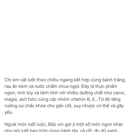
Chị em xắt lưỡi theo chiều ngang kết hợp cùng bánh tráng,
rau ăn kèm và nước chấm chua ngọt. Đây là thực phẩm
ngon, tinh túy và lành tính với nhiều dưỡng chất như canxi,
magie, axit folic cùng các nhóm vitamin B, E…Từ đó tăng
cường sự chắc khỏe cho gân cốt, suy nhược cơ thể và gầy
yếu.
Ngoài món lưỡi luộc, Bếp xin gợi ý một số món ngon khác
như gỏi lưỡi heo trộn cùng hành tây, cà rốt, đu đủ xanh…