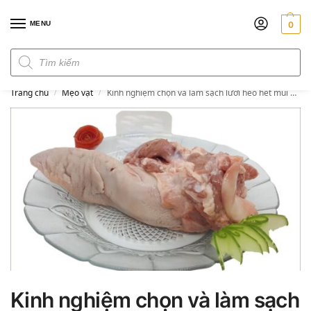
MENU
0
Đơn hàng trên 300k miễn phí ship
Trang chủ
Mẹo vặt
Kinh nghiệm chọn và làm sạch lưỡi heo hết mùi hôi
/
/
Kinh nghiệm chọn và làm sạch