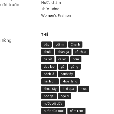
Nước chấm
c đỏ trước
Thức uống
Women's Fashion
THẺ
u hồng
bắp
bột mì
Chanh
chuối
chân gà
cà chua
cà rốt
cá lóc
cơm
dưa leo
gà
gừng
hành lá
hành tây
hành tím
khoai lang
khoai tây
khổ qua
mực
ngò gai
ngò rí
nước cốt dừa
nước dừa tươi
nấm rơm