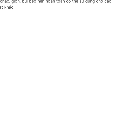
 chắc, giòn, bùi béo nên hoàn toàn có thể sử dụng cho các
ặt khác.