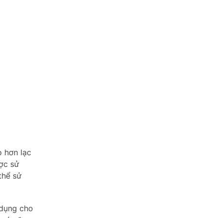
o hơn lạc
ược sử
thể sử
 dụng cho