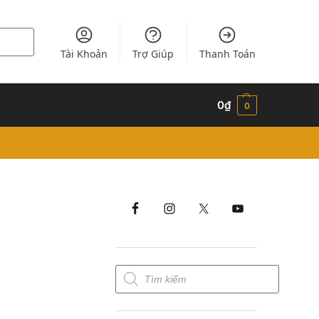
Tài Khoản
Trợ Giúp
Thanh Toán
0
₫
0