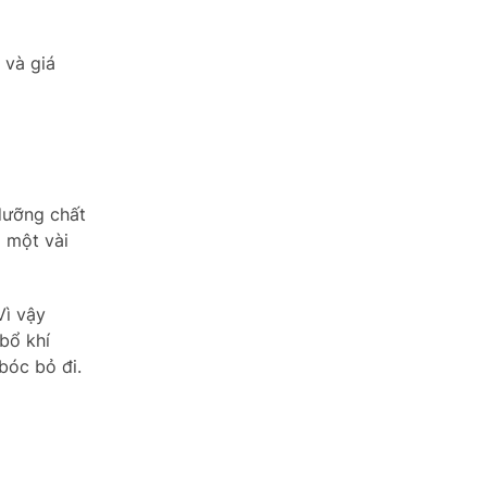
 và giá
 dưỡng chất
ó một vài
Vì vậy
bổ khí
 bóc bỏ đi.