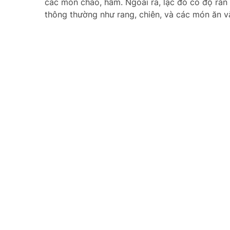
các món cháo, hầm. Ngoài ra, lạc đỏ có độ rắn
thông thường như rang, chiên, và các món ăn v