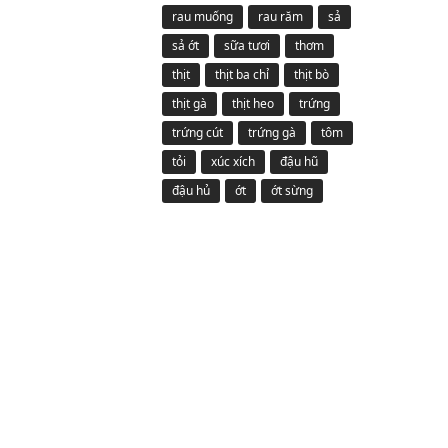
rau muống
rau răm
sả
sả ớt
sữa tươi
thơm
thịt
thịt ba chỉ
thịt bò
thịt gà
thịt heo
trứng
trứng cút
trứng gà
tôm
tỏi
xúc xích
đậu hũ
đậu hủ
ớt
ớt sừng