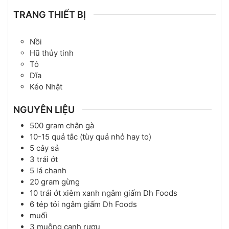
TRANG THIẾT BỊ
Nồi
Hũ thủy tinh
Tô
Dĩa
Kéo Nhật
NGUYÊN LIỆU
500
gram
chân gà
10-15
quả
tắc (tùy quả nhỏ hay to)
5
cây
sả
3
trái
ớt
5
lá
chanh
20
gram
gừng
10
trái
ớt xiêm xanh ngâm giấm Dh Foods
6
tép
tỏi ngâm giấm Dh Foods
muối
3
muỗng canh
rượu