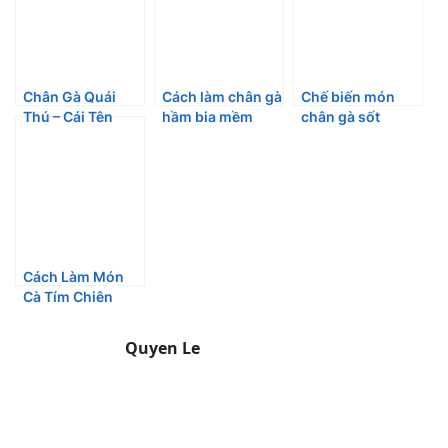
Chân Gà Quái
Cách làm chân gà
Chế biến món
Thú – Cái Tên
hầm bia mềm
chân gà sốt
Nghe Sợ Nhưng
ngon chuẩn vị
trứng muối
Khi Ăn Xong Hết
“ngon số dzách”
Sợ Ngay
Cách Làm Món
Cà Tím Chiên
Nhân Thập Cẩm
Lạ Mà Ngon
Quyen Le