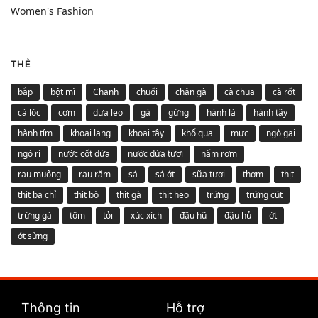
Women's Fashion
THẺ
bắp
bột mì
Chanh
chuối
chân gà
cà chua
cà rốt
cá lóc
cơm
dưa leo
gà
gừng
hành lá
hành tây
hành tím
khoai lang
khoai tây
khổ qua
mực
ngò gai
ngò rí
nước cốt dừa
nước dừa tươi
nấm rơm
rau muống
rau răm
sả
sả ớt
sữa tươi
thơm
thịt
thịt ba chỉ
thịt bò
thịt gà
thịt heo
trứng
trứng cút
trứng gà
tôm
tỏi
xúc xích
đậu hũ
đậu hủ
ớt
ớt sừng
Thông tin
Hỗ trợ