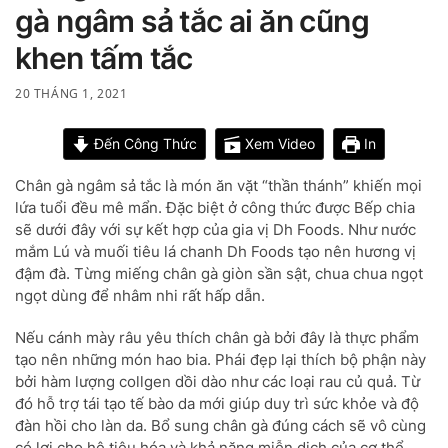
gà ngâm sả tắc ai ăn cũng
khen tấm tắc
20 THÁNG 1, 2021
Đến Công Thức
Xem Video
In
Chân gà ngâm sả tắc là món ăn vặt “thần thánh” khiến mọi
lứa tuổi đều mê mẩn. Đặc biệt ở công thức được Bếp chia
sẽ dưới đây với sự kết hợp của gia vị Dh Foods. Như nước
mắm Lú và muối tiêu lá chanh Dh Foods tạo nên hương vị
đậm đà. Từng miếng chân gà giòn sần sật, chua chua ngọt
ngọt dùng để nhâm nhi rất hấp dẫn.
Nếu cánh mày râu yêu thích chân gà bởi đây là thực phẩm
tạo nên những món hao bia. Phái đẹp lại thích bộ phận này
bởi hàm lượng collgen dồi dào như các loại rau củ quả. Từ
đó hỗ trợ tái tạo tế bào da mới giúp duy trì sức khỏe và độ
đàn hồi cho làn da. Bổ sung chân gà đúng cách sẽ vô cùng
có lợi cho hệ tiêu hóa và khả năng miễn dịch của cơ thể.