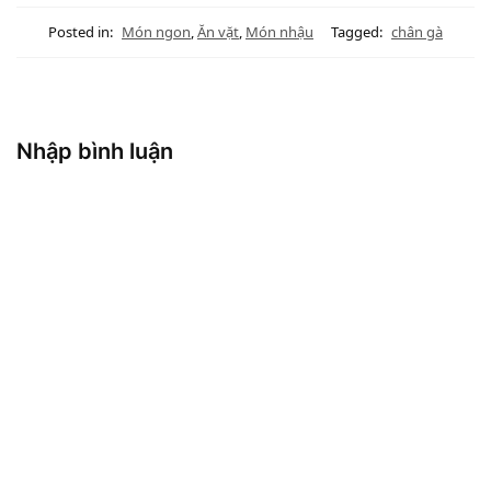
Posted in:
Món ngon
,
Ăn vặt
,
Món nhậu
Tagged:
chân gà
Nhập bình luận