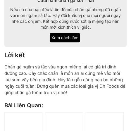
Cách làm chân gà sốt Thái
Nếu cả nhà bạn đều là tín đồ của chân gà nhưng đã ngán
với món ngâm sả tắc. Hãy đổi khẩu vị cho mọi người ngay
nhé các chị em. Kết hợp cùng nước sốt lạ miệng tạo nên
món mới kích thích vị giác.
Xem cách làm
Lời kết
Chân gà ngâm sả tắc vừa ngon miệng lại có giá trị dinh
dưỡng cao. Đây chắc chắn là món ăn ai cũng mê vào mỗi
lúc sum vầy bên gia đình. Hay tán gẫu cùng bạn bè những
ngày cuối tuần. Đừng quên mua các loại gia vị Dh Foods để
giúp chân gà thêm tròn vị nhé!
Bài Liên Quan: