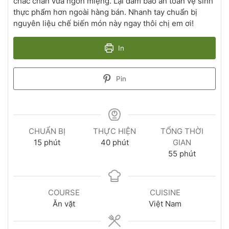
chắc chắn vừa ngon miệng. Lại đảm bảo an toàn vệ sinh
thực phẩm hơn ngoài hàng bán. Nhanh tay chuẩn bị
nguyên liệu chế biến món này ngay thôi chị em ơi!
In
Pin
CHUẨN BỊ
THỰC HIỆN
TỔNG THỜI
15
phút
40
phút
GIAN
55
phút
COURSE
CUISINE
Ăn vặt
Việt Nam