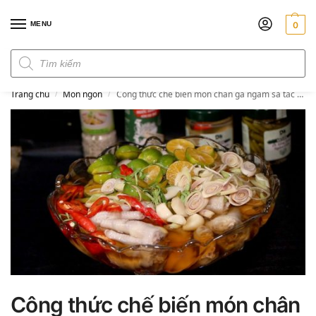
MENU
0
Đơn hàng trên 300k miễn phí ship
Trang chủ
Món ngon
Công thức chế biến món chân gà ngâm sả tắc ai ăn cũng khen tấm tắc
/
/
Công thức chế biến món chân