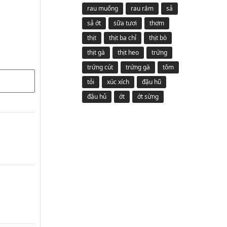
rau muống
rau răm
sả
sả ớt
sữa tươi
thơm
thịt
thịt ba chỉ
thịt bò
thịt gà
thịt heo
trứng
trứng cút
trứng gà
tôm
tỏi
xúc xích
đậu hũ
đậu hủ
ớt
ớt sừng