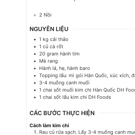
2 Nồi
NGUYÊN LIỆU
1
kg
cải thảo
1
củ
cà rốt
20
gram
hành tím
Mè rang
Hành lá, hẹ, hành baro
Topping lẩu: mì gói Hàn Quốc, xúc xích, đ
3-4
muỗng canh
muối
1
chai
sốt muối kim chi Hàn Quốc DH Foo
1
chai
sốt lẩu kim chi DH Foods
CÁC BƯỚC THỰC HIỆN
Cách làm kim chi
Rau củ rửa sạch. Lấy 3-4 muỗng canh muối 