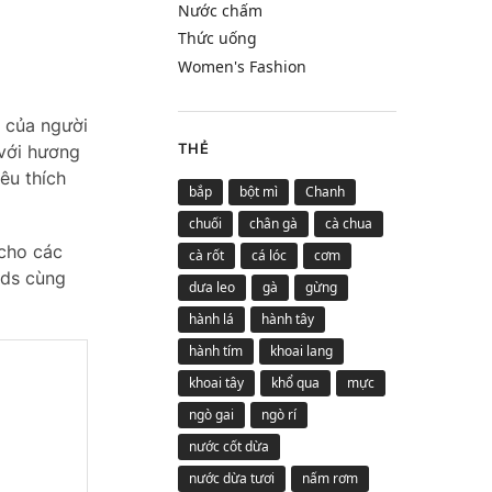
Nước chấm
Thức uống
Women's Fashion
 của người
THẺ
 với hương
êu thích
bắp
bột mì
Chanh
chuối
chân gà
cà chua
 cho các
cà rốt
cá lóc
cơm
ods cùng
dưa leo
gà
gừng
hành lá
hành tây
hành tím
khoai lang
khoai tây
khổ qua
mực
ngò gai
ngò rí
nước cốt dừa
nước dừa tươi
nấm rơm