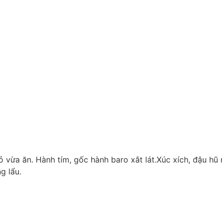
hỏ vừa ăn. Hành tím, gốc hành baro xắt lát.Xúc xích, đậu hũ
g lẩu.