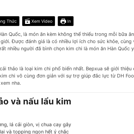
ng Thức
Xem Video
In
Hàn Quốc, là món ăn kèm không thể thiếu trong mỗi bữa ăn
iới. Được đánh giá là có nhiều lợi ích cho sức khỏe, cùng
 rất nhiều người đã bình chọn kim chi là món ăn Hàn Quốc y
cải thảo là loại kim chi phổ biến nhất. Bepxua sẽ giới thiệu
kim chi vô cùng đơn giản với sự trợ giúp đắc lực từ DH Fo
 xem nha.
ảo và nấu lẩu kim
g, lá cải giòn, vị chua cay gây
dai và topping ngon hết ý chắc