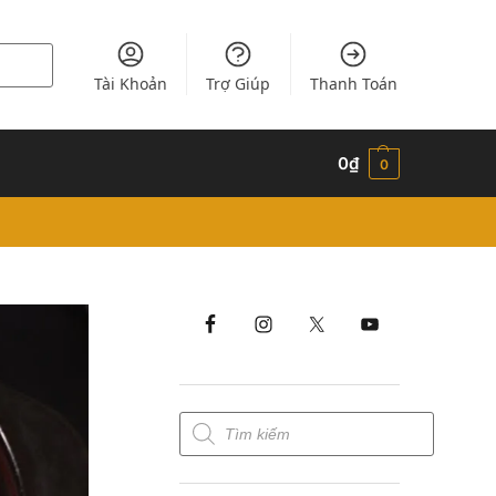
Tài Khoản
Trợ Giúp
Thanh Toán
0
₫
0