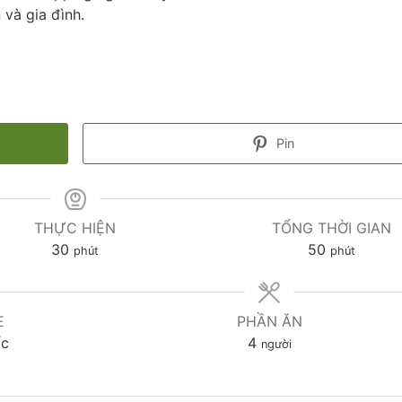
và gia đình.
Pin
THỰC HIỆN
TỔNG THỜI GIAN
30
50
phút
phút
E
PHẦN ĂN
ốc
4
người