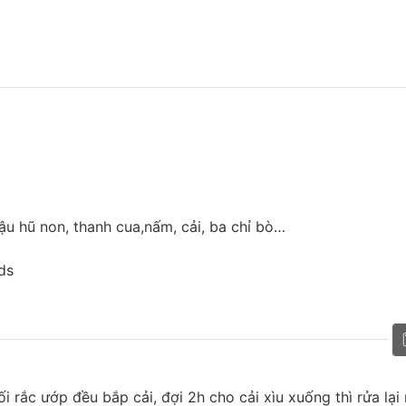
ậu hũ non, thanh cua,nấm, cải, ba chỉ bò…
ds
rắc ướp đều bắp cải, đợi 2h cho cải xìu xuống thì rửa lại 