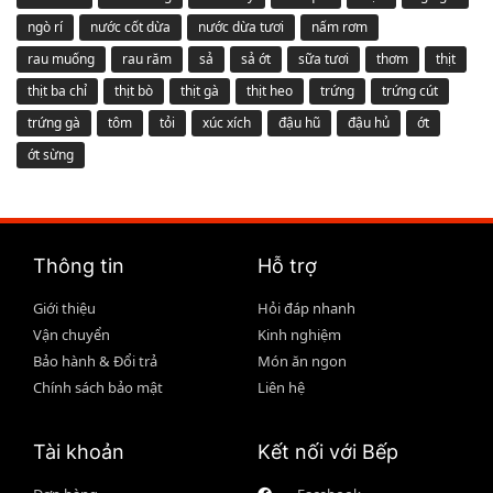
ngò rí
nước cốt dừa
nước dừa tươi
nấm rơm
rau muống
rau răm
sả
sả ớt
sữa tươi
thơm
thịt
thịt ba chỉ
thịt bò
thịt gà
thịt heo
trứng
trứng cút
trứng gà
tôm
tỏi
xúc xích
đậu hũ
đậu hủ
ớt
ớt sừng
Thông tin
Hỗ trợ
Giới thiệu
Hỏi đáp nhanh
Vận chuyển
Kinh nghiệm
Bảo hành & Đổi trả
Món ăn ngon
Chính sách bảo mật
Liên hệ
Tài khoản
Kết nối với Bếp