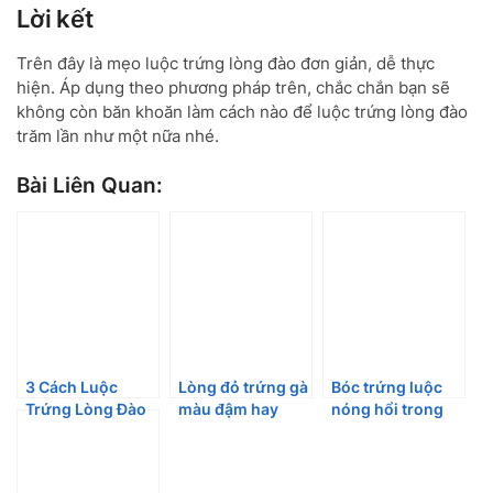
Lời kết
Trên đây là mẹo luộc trứng lòng đào đơn giản, dễ thực
hiện. Áp dụng theo phương pháp trên, chắc chắn bạn sẽ
không còn băn khoăn làm cách nào để luộc trứng lòng đào
trăm lần như một nữa nhé.
Bài Liên Quan:
3 Cách Luộc
Lòng đỏ trứng gà
Bóc trứng luộc
Trứng Lòng Đào
màu đậm hay
nóng hổi trong
Không Cần Bóc
nhạt tốt hơn?
vài giây chỉ với
Vỏ
Câu trả lời chắc
một chiếc bát ăn
nhiều người bất
cơm