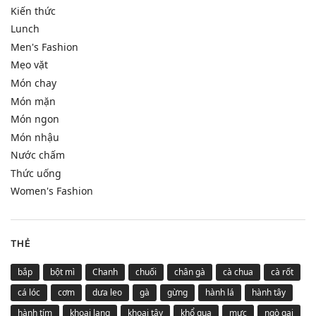
Kiến thức
Lunch
Men's Fashion
Mẹo vặt
Món chay
Món mặn
Món ngon
Món nhậu
Nước chấm
Thức uống
Women's Fashion
THẺ
bắp
bột mì
Chanh
chuối
chân gà
cà chua
cà rốt
cá lóc
cơm
dưa leo
gà
gừng
hành lá
hành tây
hành tím
khoai lang
khoai tây
khổ qua
mực
ngò gai