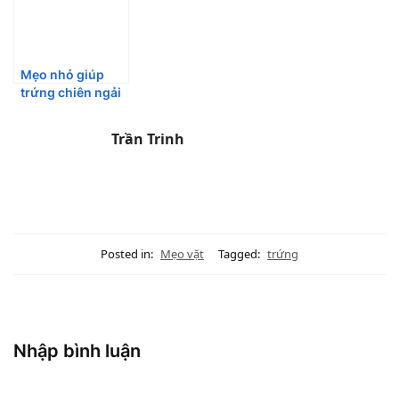
ngờ
Mẹo nhỏ giúp
trứng chiên ngải
cứu không bị
đắng, lại thơm
Trần Trinh
ngon béo ngậy
Posted in:
Mẹo vặt
Tagged:
trứng
Nhập bình luận