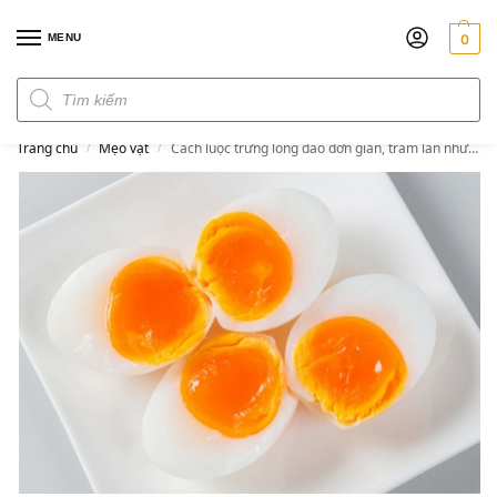
MENU
0
Đơn hàng trên 300k miễn phí ship
Trang chủ
Mẹo vặt
Cách luộc trứng lòng đào đơn giản, trăm lần như một
/
/