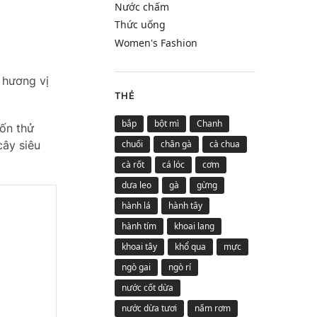
Nước chấm
Thức uống
Women's Fashion
 hương vị
THẺ
bắp
bột mì
Chanh
ốn thử
chuối
chân gà
cà chua
cây siêu
cà rốt
cá lóc
cơm
dưa leo
gà
gừng
hành lá
hành tây
hành tím
khoai lang
khoai tây
khổ qua
mực
ngò gai
ngò rí
nước cốt dừa
nước dừa tươi
nấm rơm