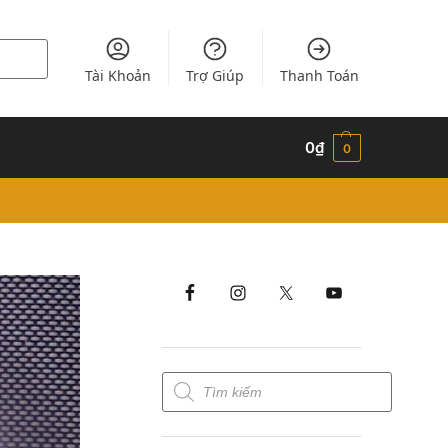
Tài Khoản
Trợ Giúp
Thanh Toán
0
₫
0