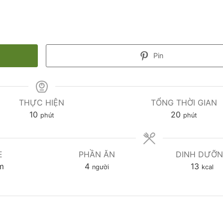
Pin
THỰC HIỆN
TỔNG THỜI GIAN
10
20
phút
phút
E
PHẦN ĂN
DINH DƯỠ
m
4
13
người
kcal