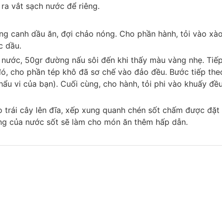
ra vắt sạch nước để riêng.
ỗng canh dầu ăn, đợi chảo nóng. Cho phần hành, tỏi vào xào
c dầu.
 nước, 50gr đường nấu sôi đến khi thấy màu vàng nhẹ. Tiếp
, cho phần tép khô đã sơ chế vào đảo đều. Bước tiếp the
ẩu vi của bạn). Cuối cùng, cho hành, tỏi phi vào khuấy đều
o trái cây lên đĩa, xếp xung quanh chén sốt chấm được đặt 
óng của nước sốt sẽ làm cho món ăn thêm hấp dẫn.