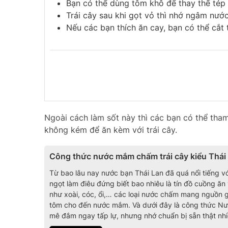
Bạn có thể dùng tôm khô để thay thế tép
Trái cây sau khi gọt vỏ thì nhớ ngâm nước 
Nếu các bạn thích ăn cay, bạn có thể cắt 
Ngoài cách làm sốt này thì các bạn có thể tha
không kém để ăn kèm với trái cây.
Công thức nước mắm chấm trái cây kiểu Thái
Từ bao lâu nay nước bạn Thái Lan đã quá nổi tiếng vớ
ngọt làm điêu đứng biết bao nhiêu là tín đồ cuồng ăn v
như xoài, cóc, ổi,… các loại nước chấm mang nguồn g
tôm cho đến nước mắm. Và dưới đây là công thức Nướ
mê đắm ngay tấp lự, nhưng nhớ chuẩn bị sẵn thật nhi