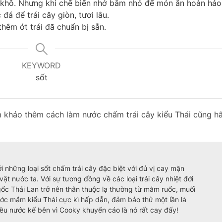
 khô. Nhưng khi chế biến nhớ bằm nhỏ để món ăn hoàn hảo
đá để trái cây giòn, tươi lâu.
thêm ớt trái đã chuẩn bị sẵn.
KEYWORD
sốt
m khảo thêm cách làm nước chấm trái cây kiểu Thái cũng h
i những loại sốt chấm trái cây đặc biệt với đủ vị cay mặn
ặt nước ta. Với sự tương đồng về các loại trái cây nhiệt đới
ốc Thái Lan trở nên thân thuộc lạ thường từ mắm ruốc, muối
c mắm kiểu Thái cực kì hấp dẫn, đảm bảo thử một lần là
ều nước kế bên vì Cooky khuyến cáo là nó rất cay đấy!