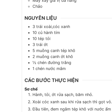
Máy xay gia vị đa năng
Chảo
NGUYÊN LIỆU
3
trái
xoài,cóc xanh
10
củ
hành tím
10
tép
tỏi
3
trái
ớt
5
muỗng canh
tép khô
2
muỗng canh
ớt khô
½
chén
đường trắng
1
chén
nước mắm
CÁC BƯỚC THỰC HIỆN
Sơ chế
Hành, tỏi, ớt rửa sạch, băm nhỏ.
Xoài cóc xanh sau khi rửa sạch thì gọt vỏ.
Đầu tiên, đem ngâm tép khô với nước ấm c