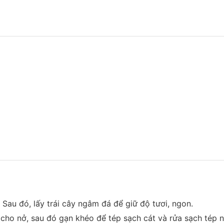
 Sau đó, lấy trái cây ngâm đá để giữ độ tươi, ngon.
ho nở, sau đó gạn khéo để tép sạch cát và rửa sạch tép n