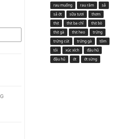
rau muống
rau răm
sả
sả ớt
sữa tươi
thơm
thịt
thịt ba chỉ
thịt bò
thịt gà
thịt heo
trứng
trứng cút
trứng gà
tôm
tỏi
xúc xích
đậu hũ
đậu hủ
ớt
ớt sừng
NG