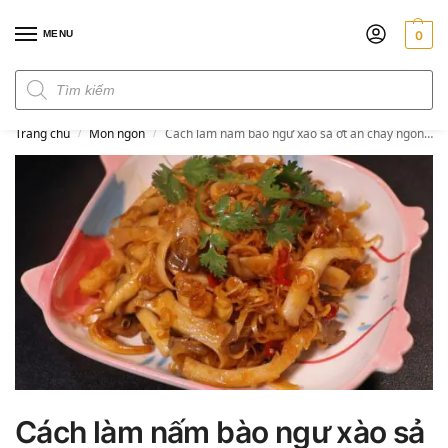
MENU
0
Đơn hàng trên 300k miễn phí ship
Trang chủ
Món ngon
Cách làm nấm bào ngư xào sả ớt ăn chay ngon cơm
/
/
Cách làm nấm bào ngư xào sả