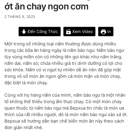
ớt ăn chay ngon cơm
2 THÁNG 9, 2023
Đến Công Thức
Xem Video
In
Một trong số những loại nấm thường được dùng nhiều
trong các bữa ăn hàng ngày là nấm bào ngư. Nấm bào ngư
tùy vùng miền còn có những tên gọi khác như nấm trắng,
nấm dai, nấm sò; chứa nhiều giá trị dinh dưỡng có lợi cho
sức khỏe. Nấm có vị ngọt tự nhiên dễ ăn nên đã góp mặt
trong vô số món ăn ngon gồm cả món mặn và món chay,
đặc biệt là món chay.
Cùng với họ hàng nấm của mình, nấm bào ngư là một nhân
tố không thể thiếu trong ẩm thực chay. Có một món chay
quen thuộc từ nấm bào ngư mà Bepxua tin chắc là món ưa
thích của rất nhiều người, đó là món nấm bào ngư xào sả ớt.
Bepxua sẽ hướng dẫn bạn chế biến món ăn này theo cách
đơn giản nhất nhé.