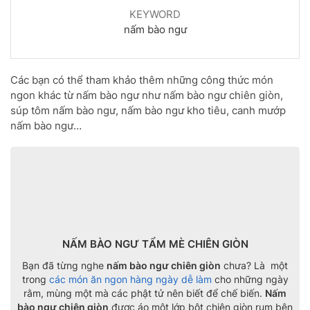
KEYWORD
nấm bào ngư
Các bạn có thể tham khảo thêm những công thức món
ngon khác từ nấm bào ngư như nấm bào ngư chiên giòn,
súp tôm nấm bào ngư, nấm bào ngư kho tiêu, canh mướp
nấm bào ngư…
NẤM BÀO NGƯ TẨM MÈ CHIÊN GIÒN
Bạn đã từng nghe
nấm bào ngư chiên giòn
chưa? Là một
trong
các món ăn ngon hàng ngày dễ làm
cho những ngày
rằm, mùng một mà các phật tử nên biết để chế biến.
Nấm
bào ngư chiên giòn
được áo một lớp bột chiên giòn rụm bên