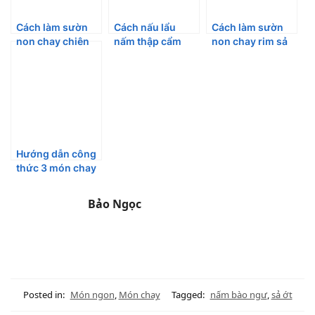
Cách làm sườn
Cách nấu lẩu
Cách làm sườn
non chay chiên
nấm thập cẩm
non chay rim sả
sả ớt giòn rụm
ngon tuyệt cú
ớt thơm giòn
thơm ngon
mèo
ngon ngất ngây
Hướng dẫn công
thức 3 món chay
hấp dẫn cho Lễ
Vu Lan
Bảo Ngọc
Posted in:
Món ngon
,
Món chay
Tagged:
nấm bào ngư
,
sả ớt