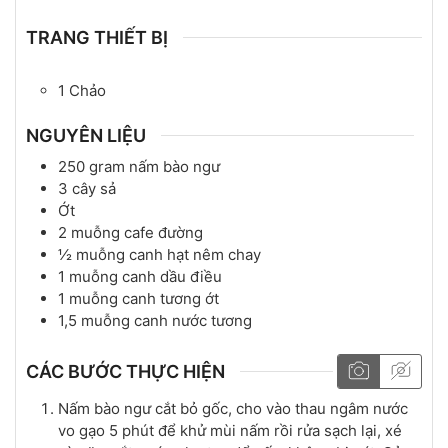
TRANG THIẾT BỊ
1 Chảo
NGUYÊN LIỆU
250
gram
nấm bào ngư
3
cây
sả
Ớt
2
muỗng cafe
đường
½
muỗng canh
hạt nêm chay
1
muỗng canh
dầu điều
1
muỗng canh
tương ớt
1,5
muỗng canh
nước tương
CÁC BƯỚC THỰC HIỆN
Nấm bào ngư cắt bỏ gốc, cho vào thau ngâm nước
vo gạo 5 phút để khử mùi nấm rồi rửa sạch lại, xé