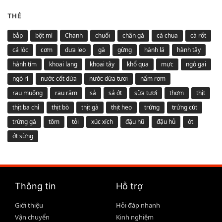
THẺ
bắp
bột mì
Chanh
chuối
chân gà
cà chua
cà rốt
cá lóc
cơm
dưa leo
gà
gừng
hành lá
hành tây
hành tím
khoai lang
khoai tây
khổ qua
mực
ngò gai
ngò rí
nước cốt dừa
nước dừa tươi
nấm rơm
rau muống
rau răm
sả
sả ớt
sữa tươi
thơm
thịt
thịt ba chỉ
thịt bò
thịt gà
thịt heo
trứng
trứng cút
trứng gà
tôm
tỏi
xúc xích
đậu hũ
đậu hủ
ớt
ớt sừng
Thông tin
Hỗ trợ
Giới thiệu
Hỏi đáp nhanh
Vận chuyển
Kinh nghiệm