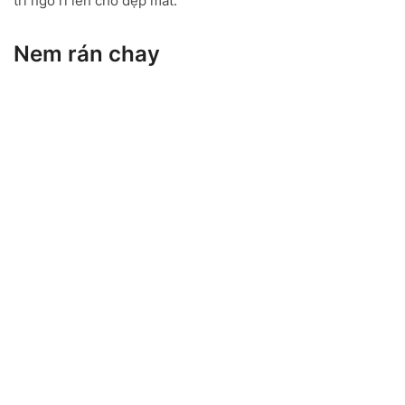
trí ngò rí lên cho đẹp mắt.
Nem rán chay