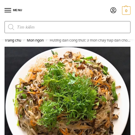
MENU
0
Đơn hàng trên 300k miễn phí ship
Trang chủ
Món ngon
Hướng dẫn công thức 3 món chay hấp dẫn cho Lễ Vu Lan
/
/