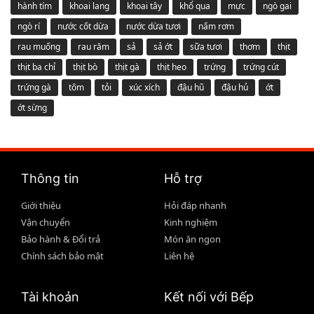
hành tím
khoai lang
khoai tây
khổ qua
mực
ngò gai
ngò rí
nước cốt dừa
nước dừa tươi
nấm rơm
rau muống
rau răm
sả
sả ớt
sữa tươi
thơm
thịt
thịt ba chỉ
thịt bò
thịt gà
thịt heo
trứng
trứng cút
trứng gà
tôm
tỏi
xúc xích
đậu hũ
đậu hủ
ớt
ớt sừng
Thông tin
Hỗ trợ
Giới thiệu
Hỏi đáp nhanh
Vận chuyển
Kinh nghiệm
Bảo hành & Đổi trả
Món ăn ngon
Chính sách bảo mật
Liên hệ
Tài khoản
Kết nối với Bếp