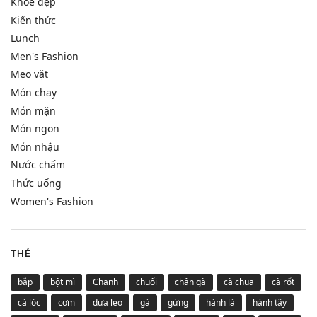
Khoẻ đẹp
Kiến thức
Lunch
Men's Fashion
Mẹo vặt
Món chay
Món mặn
Món ngon
Món nhậu
Nước chấm
Thức uống
Women's Fashion
THẺ
bắp
bột mì
Chanh
chuối
chân gà
cà chua
cà rốt
cá lóc
cơm
dưa leo
gà
gừng
hành lá
hành tây