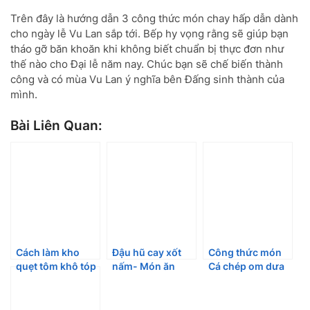
Trên đây là hướng dẫn 3 công thức món chay hấp dẫn dành
cho ngày lễ Vu Lan sắp tới. Bếp hy vọng rằng sẽ giúp bạn
tháo gỡ băn khoăn khi không biết chuẩn bị thực đơn như
thế nào cho Đại lễ năm nay. Chúc bạn sẽ chế biến thành
công và có mùa Vu Lan ý nghĩa bên Đấng sinh thành của
mình.
Bài Liên Quan:
Cách làm kho
Đậu hũ cay xốt
Công thức món
quẹt tôm khô tóp
nấm- Món ăn
Cá chép om dưa
mỡ “ngon tuyệt
thơm ngon
ngon như ngoài
cú mèo”
“chống ngán”
hàng
hiệu quả