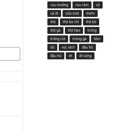
rau muống
rau răm
sả
sả ớt
sữa tươi
thơm
thịt
thịt ba chỉ
thịt bò
thịt gà
thịt heo
trứng
trứng cút
trứng gà
tôm
tỏi
xúc xích
đậu hũ
đậu hủ
ớt
ớt sừng