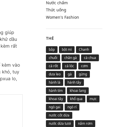
Nước chấm
Thức uống
Women's Fashion
ng giúp
THẺ
 khử dầu
 kèm rất
bắp
bột mì
Chanh
chuối
chân gà
cà chua
ể kèm vào
cà rốt
cá lóc
cơm
 khó, tuy
dưa leo
gà
gừng
pxua lo,
hành lá
hành tây
hành tím
khoai lang
khoai tây
khổ qua
mực
ngò gai
ngò rí
nước cốt dừa
nước dừa tươi
nấm rơm