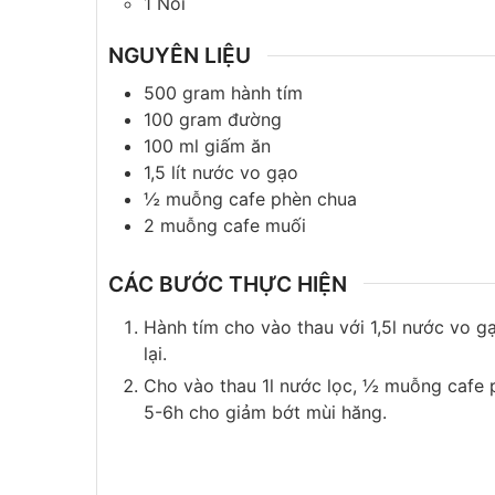
1 Nồi
NGUYÊN LIỆU
500
gram
hành tím
100
gram
đường
100
ml
giấm ăn
1,5
lít
nước vo gạo
½
muỗng cafe
phèn chua
2
muỗng cafe
muối
CÁC BƯỚC THỰC HIỆN
Hành tím cho vào thau với 1,5l nước vo 
lại.
Cho vào thau 1l nước lọc, ½ muỗng cafe 
5-6h cho giảm bớt mùi hăng.