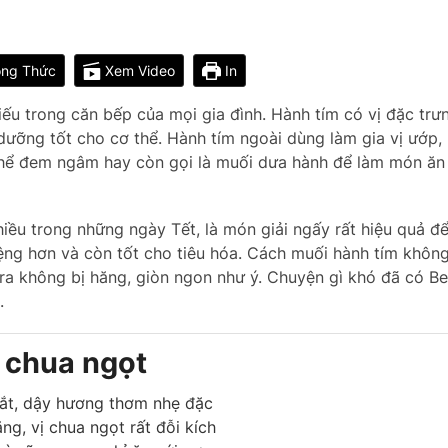
ng Thức
Xem Video
In
hiếu trong căn bếp của mọi gia đình. Hành tím có vị đặc trư
 dưỡng tốt cho cơ thể. Hành tím ngoài dùng làm gia vị ướp,
ó thể đem ngâm hay còn gọi là muối dưa hành để làm món ăn
ều trong những ngày Tết, là món giải ngấy rất hiệu quả đ
ng hơn và còn tốt cho tiêu hóa. Cách muối hành tím không
ra không bị hăng, giòn ngon như ý. Chuyện gì khó đã có Be
.
 chua ngọt
mắt, dậy hương thơm nhẹ đặc
g, vị chua ngọt rất đỗi kích