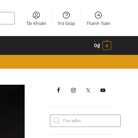
Tài Khoản
Trợ Giúp
Thanh Toán
0
₫
0