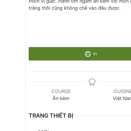
thích vị giác. Hành tím ngâm ăn kèm với món 
trắng thôi cũng không chê vào đâu được.
In
COURSE
CUISIN
Ăn kèm
Việt Na
TRANG THIẾT BỊ