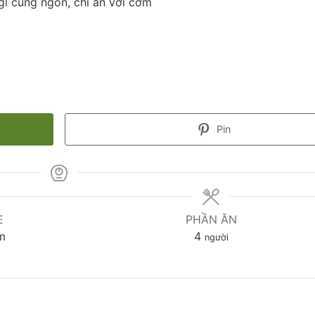
gì cũng ngon, chỉ ăn với cơm
Pin
E
PHẦN ĂN
m
4
người