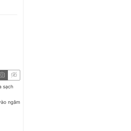
a sạch
 vào ngâm