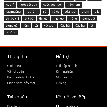
ngò rí
nước cốt dừa
nước dừa tươi
nấm rơm
rau muống
rau răm
sả
sả ớt
sữa tươi
thơm
thịt
thịt ba chỉ
thịt bò
thịt gà
thịt heo
trứng
trứng cút
trứng gà
tôm
tỏi
xúc xích
đậu hũ
đậu hủ
ớt
ớt sừng
Thông tin
Hỗ trợ
Giới thiệu
Hỏi đáp nhanh
Vận chuyển
Kinh nghiệm
Bảo hành & Đổi trả
Món ăn ngon
Chính sách bảo mật
Liên hệ
Tài khoản
Kết nối với Bếp
Đơn hàng
Facebook