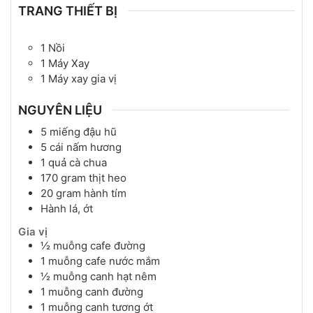
TRANG THIẾT BỊ
1 Nồi
1 Máy Xay
1 Máy xay gia vị
NGUYÊN LIỆU
5
miếng
đậu hũ
5
cái
nấm hương
1
quả
cà chua
170
gram
thịt heo
20
gram
hành tím
Hành lá, ớt
Gia vị
½
muỗng cafe
đường
1
muỗng cafe
nước mắm
½
muỗng canh
hạt nêm
1
muỗng canh
đường
1
muỗng canh
tương ớt