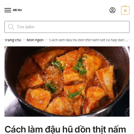
MENU
0
Đơn hàng trên 300k miễn phí ship
Trang chủ
Món ngon
Cách làm đậu hũ dồn thịt nấm sốt cà hấp dẫn mới lạ
/
/
Cách làm đậu hũ dồn thịt nấm