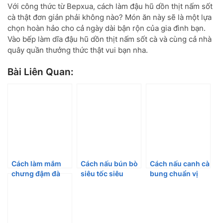
Với công thức từ Bepxua, cách làm đậu hũ dồn thịt nấm sốt
cà thật đơn giản phải không nào? Món ăn này sẽ là một lựa
chọn hoàn hảo cho cả ngày dài bận rộn của gia đình bạn.
Vào bếp làm dĩa đậu hũ dồn thịt nấm sốt cà và cùng cả nhà
quây quần thưởng thức thật vui bạn nha.
Bài Liên Quan:
Cách làm mắm
Cách nấu bún bò
Cách nấu canh cà
chưng đậm đà
siêu tốc siêu
bung chuẩn vị
hao cơm
ngon
thơm ngon