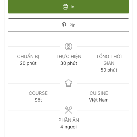
In
Pin
CHUẨN BỊ
THỰC HIỆN
TỔNG THỜI
20
phút
30
phút
GIAN
50
phút
COURSE
CUISINE
Sốt
Việt Nam
PHẦN ĂN
4
người