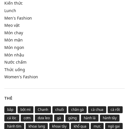
Kiến thức
Lunch
Men's Fashion
Mẹo vặt
Món chay
Món mặn
Món ngon
Món nhậu
Nước chấm
Thức uống
Women's Fashion
THẺ
bắp
bột mì
Chanh
chuối
chân gà
cà chua
cà rốt
cá lóc
cơm
dưa leo
gà
gừng
hành lá
hành tây
hành tím
khoai lang
khoai tây
khổ qua
mực
ngò gai