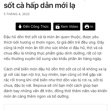
sốt cà hấp dẫn mới lạ
5 THÁNG 4, 2023
Đến Công Thức
Xem Video
In
Đậu hũ dồn thịt sốt cà là món ăn quen thuộc, được yêu
thích bởi hương vị thơm ngon, từ già đến trẻ đều ưng. Đây
cũng là một món ăn tốt cho sức khỏe vì đậu hũ, thịt và cà
chua đều là những thực phẩm giàu dinh dưỡng, rất có lợi
nếu thường xuyên bổ sung vào khẩu phần ăn hàng ngày.
Cách chế biến món đậu hũ dồn thịt sốt cà có lẽ không xa lạ
gì với các bạn nội trợ, tuy nhiên, bạn cũng có thể gặp vài
rắc rối trong khi chế biến như thịt dồn vào bị rơi ra, sốt bị
chua, đậu bị nát. Bepxua sẽ chỉ bạn một cách giúp bạn
đánh bay những vấn đề trên, đồng thời thêm nấm vào khiến
món ăn càng thêm ngon và bổ dưỡng.