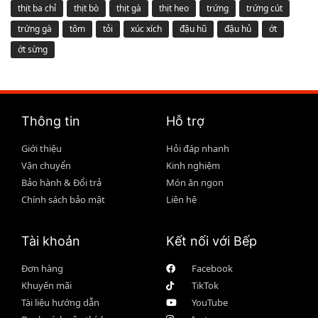
thịt ba chỉ
thịt bò
thịt gà
thịt heo
trứng
trứng cút
trứng gà
tôm
tỏi
xúc xích
đậu hũ
đậu hủ
ớt
ớt sừng
Thông tin
Hỗ trợ
Giới thiệu
Hỏi đáp nhanh
Vận chuyển
Kinh nghiệm
Bảo hành & Đổi trả
Món ăn ngon
Chính sách bảo mật
Liên hệ
Tài khoản
Kết nối với Bếp
Đơn hàng
Facebook
Khuyến mãi
TikTok
Tài liệu hướng dẫn
YouTube