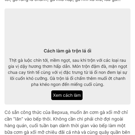
Cách làm gà trộn lá ổi
Thịt gà luộc chín tới, mềm ngọt, sau khi trộn với các loại rau
gia vị dậy hương thơm hấp dẫn. Món trộn đậm đà, mặn ngọt
chua cay tinh tế cùng với vị đặc trưng từ lá ổi non đem lại sự
lôi cuốn khó cưỡng. Gà trộn lá ổi chấm thêm muối ớt chanh
pha khéo ngon đến miếng cuối cùng.
Xem cách làm
Có sẵn công thức của Bepxua, muốn ăn cơm gà xối mỡ chỉ
cần “lăn” vào bếp thôi. Không cần chi phải chờ đợi ngoài
hàng quán, cuối tuần bạn dành thời gian vào bếp làm một
bữa cơm gà xối mỡ chiêu đãi cả nhà và cùng quây quần bên