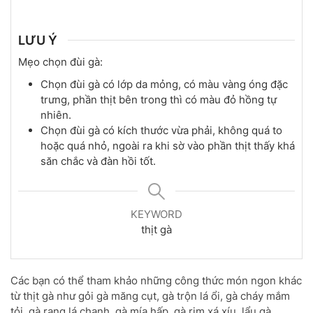
LƯU Ý
Mẹo chọn đùi gà:
Chọn đùi gà có lớp da mỏng, có màu vàng óng đặc
trưng, phần thịt bên trong thì có màu đỏ hồng tự
nhiên.
Chọn đùi gà có kích thước vừa phải, không quá to
hoặc quá nhỏ, ngoài ra khi sờ vào phần thịt thấy khá
săn chắc và đàn hồi tốt.
KEYWORD
thịt gà
Các bạn có thể tham khảo những công thức món ngon khác
từ thịt gà như gỏi gà măng cụt, gà trộn lá ổi, gà cháy mắm
tỏi, gà rang lá chanh, gà mía hấp, gà rim xá xíu, lẩu gà…