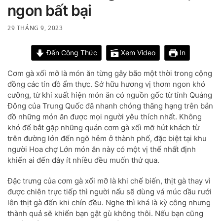
ngon bất bại
29 THÁNG 9, 2023
Đến Công Thức
Xem Video
In
Cơm gà xối mỡ là món ăn từng gây bão một thời trong cộng
đồng các tín đồ ẩm thực. Sở hữu hương vị thơm ngon khó
cưỡng, từ khi xuất hiện món ăn có nguồn gốc từ tỉnh Quảng
Đông của Trung Quốc đã nhanh chóng thăng hạng trên bản
đồ những món ăn được mọi người yêu thích nhất. Không
khó để bắt gặp những quán cơm gà xối mỡ hút khách từ
trên đường lớn đến ngõ hẻm ở thành phố, đặc biệt tại khu
người Hoa chợ Lớn món ăn này có một vị thế nhất định
khiến ai đến đây ít nhiều đều muốn thử qua.
Đặc trưng của cơm gà xối mỡ là khi chế biến, thịt gà thay vì
được chiên trực tiếp thì người nấu sẽ dùng vá múc dầu rưới
lên thịt gà đến khi chín đều. Nghe thì khá là kỳ công nhưng
thành quả sẽ khiến bạn gật gù không thôi. Nếu bạn cũng