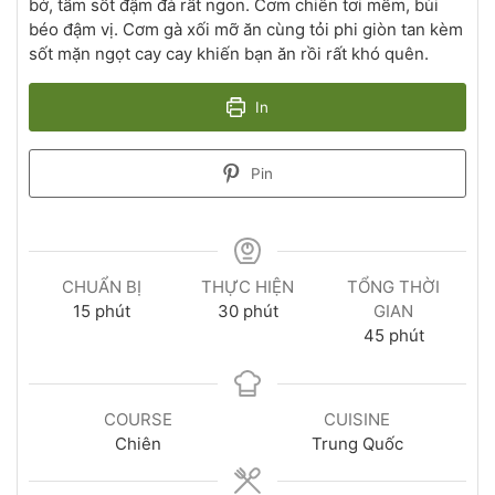
bở, tẩm sốt đậm đà rất ngon. Cơm chiên tơi mềm, bùi
béo đậm vị. Cơm gà xối mỡ ăn cùng tỏi phi giòn tan kèm
sốt mặn ngọt cay cay khiến bạn ăn rồi rất khó quên.
In
Pin
CHUẨN BỊ
THỰC HIỆN
TỔNG THỜI
15
phút
30
phút
GIAN
45
phút
COURSE
CUISINE
Chiên
Trung Quốc