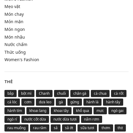
Mẹo vặt
Món chay
Món mặn
Món ngon
Món nhậu
Nước chấm
Thức uống
Women's Fashion
THẺ
bắp
bột mì
Chanh
chuối
chân gà
cà chua
cà rốt
cá lóc
cơm
dưa leo
gà
gừng
hành lá
hành tây
hành tím
khoai lang
khoai tây
khổ qua
mực
ngò gai
ngò rí
nước cốt dừa
nước dừa tươi
nấm rơm
rau muống
rau răm
sả
sả ớt
sữa tươi
thơm
thịt