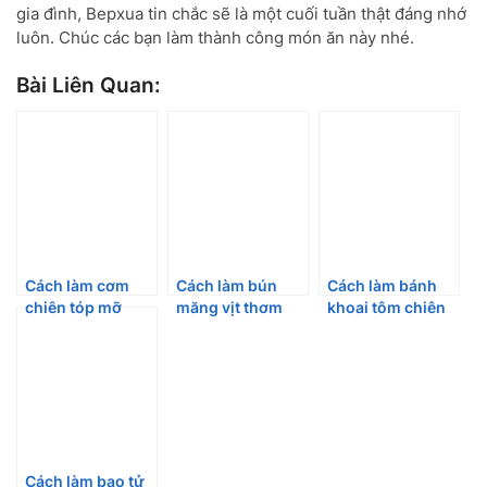
gia đình, Bepxua tin chắc sẽ là một cuối tuần thật đáng nhớ
luôn. Chúc các bạn làm thành công món ăn này nhé.
Bài Liên Quan:
Cách làm cơm
Cách làm bún
Cách làm bánh
chiên tóp mỡ
măng vịt thơm
khoai tôm chiên
giòn rồm rộp
ngon tròn vị
giòn ngon thơm
số dách
Cách làm bao tử