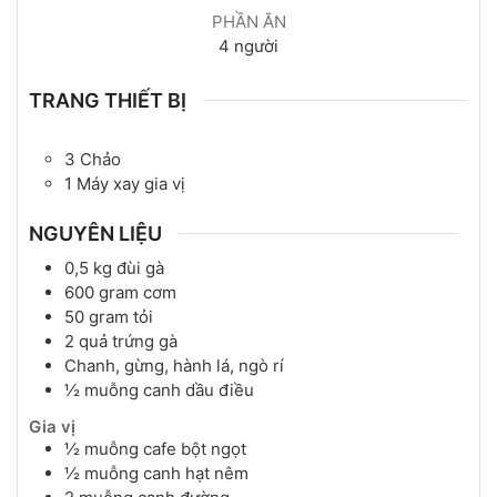
PHẦN ĂN
4
người
TRANG THIẾT BỊ
3 Chảo
1 Máy xay gia vị
NGUYÊN LIỆU
0,5
kg
đùi gà
600
gram
cơm
50
gram
tỏi
2
quả
trứng gà
Chanh, gừng, hành lá, ngò rí
½
muỗng canh
dầu điều
Gia vị
½
muỗng cafe
bột ngọt
½
muỗng canh
hạt nêm