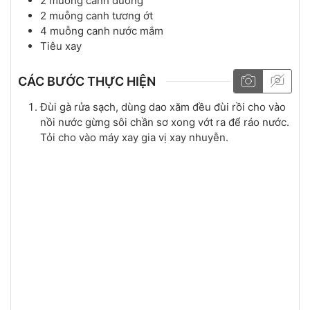
2
muỗng canh
đường
2
muỗng canh
tương ớt
4
muỗng canh
nước mắm
Tiêu xay
CÁC BƯỚC THỰC HIỆN
Đùi gà rửa sạch, dùng dao xăm đều đùi rồi cho vào
nồi nước gừng sôi chần sơ xong vớt ra để ráo nước.
Tỏi cho vào máy xay gia vị xay nhuyễn.