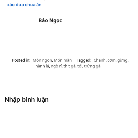
xào dưa chua ăn
đã ghiền
Bảo Ngọc
Posted in:
Món ngon
,
Món mặn
Tagged:
Chanh
,
cơm
,
gừng
,
hành lá
,
ngò rí
,
thịt gà
,
tỏi
,
trứng gà
Nhập bình luận