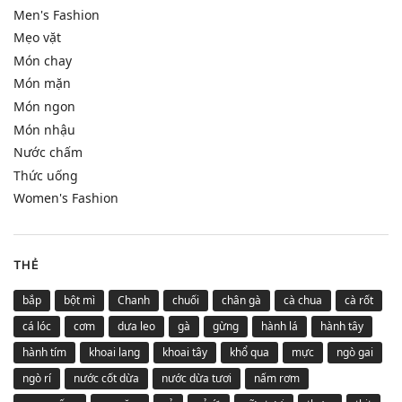
Men's Fashion
Mẹo vặt
Món chay
Món mặn
Món ngon
Món nhậu
Nước chấm
Thức uống
Women's Fashion
THẺ
bắp
bột mì
Chanh
chuối
chân gà
cà chua
cà rốt
cá lóc
cơm
dưa leo
gà
gừng
hành lá
hành tây
hành tím
khoai lang
khoai tây
khổ qua
mực
ngò gai
ngò rí
nước cốt dừa
nước dừa tươi
nấm rơm