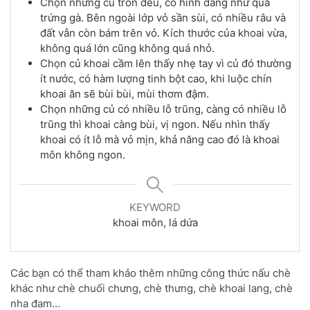
Chọn những củ tròn đều, có hình dáng như quả
trứng gà. Bên ngoài lớp vỏ sần sùi, có nhiều râu và
đất vẫn còn bám trên vỏ. Kích thước của khoai vừa,
không quá lớn cũng không quá nhỏ.
Chọn củ khoai cầm lên thấy nhẹ tay vì củ đó thường
ít nước, có hàm lượng tinh bột cao, khi luộc chín
khoai ăn sẽ bùi bùi, mùi thơm đậm.
Chọn những củ có nhiều lỗ trũng, càng có nhiều lỗ
trũng thì khoai càng bùi, vị ngon. Nếu nhìn thấy
khoai có ít lỗ mà vỏ mịn, khả năng cao đó là khoai
môn không ngon.
KEYWORD
khoai môn, lá dứa
Các bạn có thể tham khảo thêm những công thức nấu chè
khác như chè chuối chưng, chè thưng, chè khoai lang, chè
nha đam…