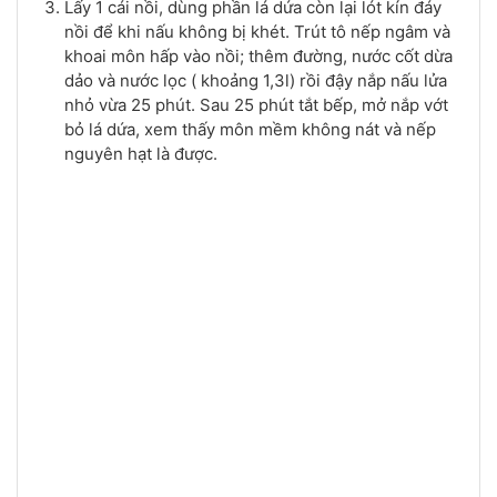
Lấy 1 cái nồi, dùng phần lá dứa còn lại lót kín đáy
nồi để khi nấu không bị khét. Trút tô nếp ngâm và
khoai môn hấp vào nồi; thêm đường, nước cốt dừa
dảo và nước lọc ( khoảng 1,3l) rồi đậy nắp nấu lửa
nhỏ vừa 25 phút. Sau 25 phút tắt bếp, mở nắp vớt
bỏ lá dứa, xem thấy môn mềm không nát và nếp
nguyên hạt là được.