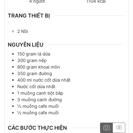
4
người
1104
kcal
TRANG THIẾT BỊ
2 Nồi
NGUYÊN LIỆU
150
gram
lá dứa
300
gram
nếp
800
gram
khoai môn
350
gram
đường
400
ml
nước cốt dừa nhất
Nước cốt dừa nhất
1
muỗng canh
bột bắp
3
muỗng canh
đường
⅓
muỗng cafe
muối
½
muỗng cafe
muối
CÁC BƯỚC THỰC HIỆN