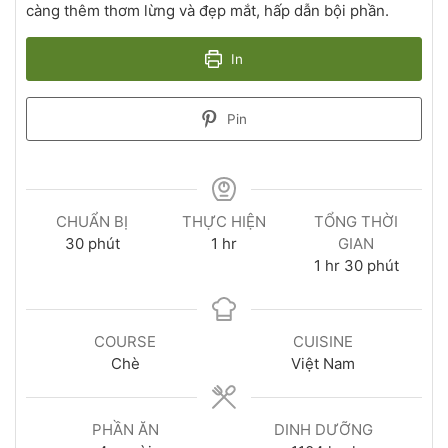
càng thêm thơm lừng và đẹp mắt, hấp dẫn bội phần.
In
Pin
CHUẨN BỊ
THỰC HIỆN
TỔNG THỜI
30
phút
1
hr
GIAN
1
hr
30
phút
COURSE
CUISINE
Chè
Việt Nam
PHẦN ĂN
DINH DƯỠNG