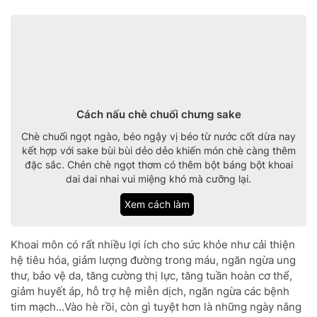
Cách nấu chè chuối chưng sake
Chè chuối ngọt ngào, béo ngậy vị béo từ nước cốt dừa nay
kết hợp với sake bùi bùi dẻo dẻo khiến món chè càng thêm
đặc sắc. Chén chè ngọt thơm có thêm bột báng bột khoai
dai dai nhai vui miệng khó mà cưỡng lại.
Xem cách làm
Khoai môn có rất nhiều lợi ích cho sức khỏe như cải thiện
hệ tiêu hóa, giảm lượng đường trong máu, ngăn ngừa ung
thư, bảo vệ da, tăng cường thị lực, tăng tuần hoàn cơ thể,
giảm huyết áp, hỗ trợ hệ miễn dịch, ngăn ngừa các bệnh
tim mạch…Vào hè rồi, còn gì tuyệt hơn là những ngày nắng