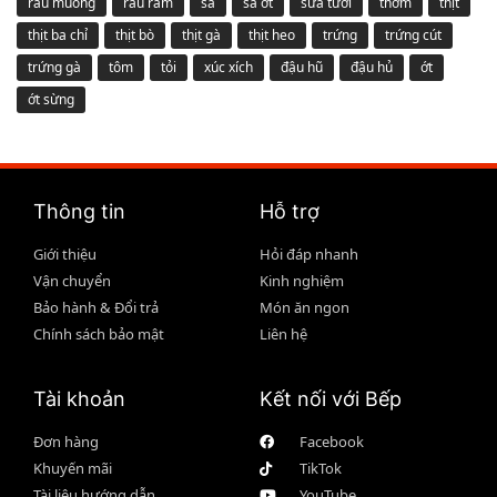
rau muống
rau răm
sả
sả ớt
sữa tươi
thơm
thịt
thịt ba chỉ
thịt bò
thịt gà
thịt heo
trứng
trứng cút
trứng gà
tôm
tỏi
xúc xích
đậu hũ
đậu hủ
ớt
ớt sừng
Thông tin
Hỗ trợ
Giới thiệu
Hỏi đáp nhanh
Vận chuyển
Kinh nghiệm
Bảo hành & Đổi trả
Món ăn ngon
Chính sách bảo mật
Liên hệ
Tài khoản
Kết nối với Bếp
Đơn hàng
Facebook
Khuyến mãi
TikTok
Tài liệu hướng dẫn
YouTube