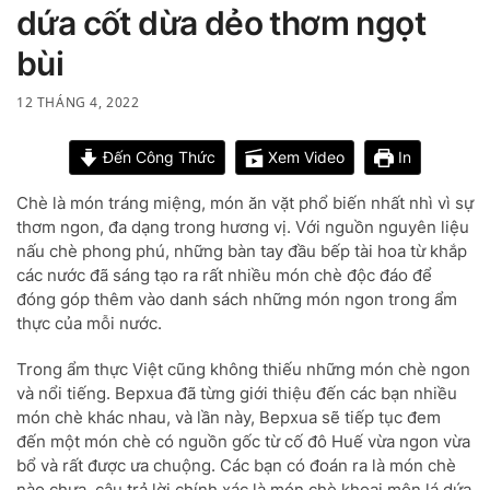
dứa cốt dừa dẻo thơm ngọt
bùi
12 THÁNG 4, 2022
Đến Công Thức
Xem Video
In
Chè là món tráng miệng, món ăn vặt phổ biến nhất nhì vì sự
thơm ngon, đa dạng trong hương vị. Với nguồn nguyên liệu
nấu chè phong phú, những bàn tay đầu bếp tài hoa từ khắp
các nước đã sáng tạo ra rất nhiều món chè độc đáo để
đóng góp thêm vào danh sách những món ngon trong ẩm
thực của mỗi nước.
Trong ẩm thực Việt cũng không thiếu những món chè ngon
và nổi tiếng. Bepxua đã từng giới thiệu đến các bạn nhiều
món chè khác nhau, và lần này, Bepxua sẽ tiếp tục đem
đến một món chè có nguồn gốc từ cố đô Huế vừa ngon vừa
bổ và rất được ưa chuộng. Các bạn có đoán ra là món chè
nào chưa, câu trả lời chính xác là món chè khoai môn lá dứa