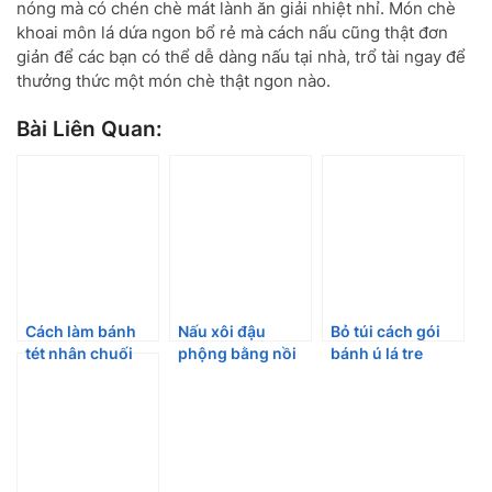
nóng mà có chén chè mát lành ăn giải nhiệt nhỉ. Món chè
khoai môn lá dứa ngon bổ rẻ mà cách nấu cũng thật đơn
giản để các bạn có thể dễ dàng nấu tại nhà, trổ tài ngay để
thưởng thức một món chè thật ngon nào.
Bài Liên Quan:
Cách làm bánh
Nấu xôi đậu
Bỏ túi cách gói
tét nhân chuối
phộng bằng nồi
bánh ú lá tre
chuẩn vị miền
cơm điện tiện lợi
mềm ngon cả
Tây
cho bữa sáng
nhà đón Tết Đoan
Ngọ