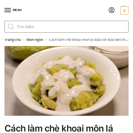
MENU
0
Đơn hàng trên 300k miễn phí ship
Trang chủ
Món ngon
Cách làm chè khoai môn lá dứa cốt dừa dẻo thơm ngọt bùi
/
/
Cách làm chè khoai môn lá