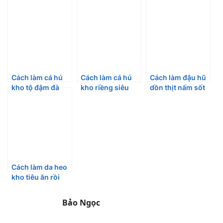
Cách làm cá hú
Cách làm cá hú
Cách làm đậu hũ
kho tộ đậm đà
kho riềng siêu
dồn thịt nấm sốt
đưa cơm
ngon bắt cơm
cà hấp dẫn mới lạ
Cách làm da heo
kho tiêu ăn rồi
nhớ mãi
Bảo Ngọc