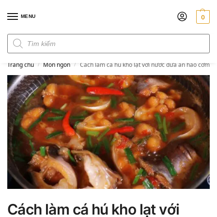
MENU
0
Đơn hàng trên 300k miễn phí ship
Trang chủ
Món ngon
Cách làm cá hú kho lạt với nước dừa ăn hao cơm
/
/
Cách làm cá hú kho lạt với