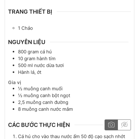
TRANG THIẾT BỊ
1 Chảo
NGUYÊN LIỆU
800
gram
cá hú
10
gram
hành tím
500
ml
nước dừa tươi
Hành lá, ớt
Gia vị
½
muỗng canh
muối
½
muỗng canh
bột ngọt
2,5
muỗng canh
đường
8
muỗng canh
nước mắm
CÁC BƯỚC THỰC HIỆN
Cá hú cho vào thau nước ấm 50 độ cạo sạch nhớt