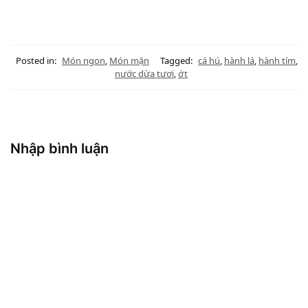
Posted in:
Món ngon
,
Món mặn
Tagged:
cá hú
,
hành lá
,
hành tím
,
nước dừa tươi
,
ớt
Nhập bình luận