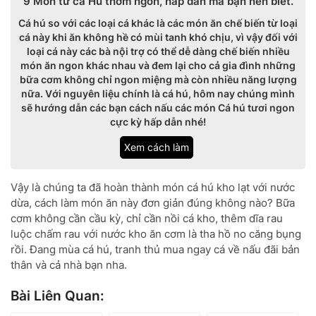
9 Món từ cá Hú thơm ngon, hấp dẫn mà bạn nên biết.
Cá hú so với các loại cá khác là các món ăn chế biến từ loại
cá này khi ăn không hề có mùi tanh khó chịu, vì vậy đối với
loại cá này các bà nội trợ có thể dễ dàng chế biến nhiều
món ăn ngon khác nhau và đem lại cho cả gia đình những
bữa cơm không chỉ ngon miệng mà còn nhiều năng lượng
nữa. Với nguyên liệu chính là cá hú, hôm nay chúng mình
sẽ hướng dẫn các bạn cách nấu các món Cá hú tươi ngon
cực kỳ hấp dẫn nhé!
Xem cách làm
Vậy là chúng ta đã hoàn thành món cá hú kho lạt với nước
dừa, cách làm món ăn này đơn giản đúng không nào? Bữa
cơm không cần cầu kỳ, chỉ cần nồi cá kho, thêm dĩa rau
luộc chấm rau với nước kho ăn cơm là tha hồ no căng bụng
rồi. Đang mùa cá hú, tranh thủ mua ngay cá về nấu đãi bản
thân và cả nhà bạn nha.
Bài Liên Quan: