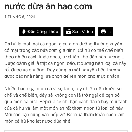
nước dừa ăn hao cơm
1 THÁNG 6, 2024
Đến Công Thức
Xem Video
In
Cá hú là một loại cá ngon, giàu dinh dưỡng thường xuyên
có mặt trong các bữa cơm gia đình. Cá hú có thể chế biến
theo nhiều cách khác nhau, từ chiên kho đến hấp nướng…
Được đánh giá là thịt cá ngon, béo, ít xương nên loại cá này
rất được ưa chuộng. Đây cũng là một nguyên liệu thường
được các nhà hàng lựa chọn để lên món cho thực khách.
Nhiều bạn ngại món cá vì sợ tanh, tuy nhiên nếu khéo sơ
chế và chế biến, đây sẽ không còn là trở ngại để bạn bỏ
qua món cá nữa. Bepxua sẽ chỉ bạn cách đánh bay mùi tanh
của cá hú và làm một món ăn rất thơm ngon từ loại cá này.
Mời các bạn cùng vào bếp với Bepxua tham khảo cách làm
món cá hú kho lạt nước dừa nhé.