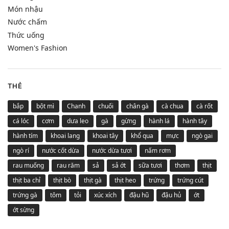
Món nhậu
Nước chấm
Thức uống
Women's Fashion
THẺ
bắp
bột mì
Chanh
chuối
chân gà
cà chua
cà rốt
cá lóc
cơm
dưa leo
gà
gừng
hành lá
hành tây
hành tím
khoai lang
khoai tây
khổ qua
mực
ngò gai
ngò rí
nước cốt dừa
nước dừa tươi
nấm rơm
rau muống
rau răm
sả
sả ớt
sữa tươi
thơm
thịt
thịt ba chỉ
thịt bò
thịt gà
thịt heo
trứng
trứng cút
trứng gà
tôm
tỏi
xúc xích
đậu hũ
đậu hủ
ớt
ớt sừng