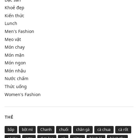
Khoẻ đẹp
Kiến thức
Lunch
Men's Fashion
Mẹo vặt
Món chay
Món mặn
Món ngon
Món nhậu
Nước chấm
Thức uống
Women's Fashion
THẺ
bắp
bột mì
Chanh
chuối
chân gà
cà chua
cà rốt