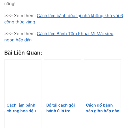
công!
>>> Xem thêm:
Cách làm bánh dừa tại nhà không khó với 6
công thức vàng
>>> Xem thêm:
Cách làm Bánh Tầm Khoai Mì Mài siêu
ngon hấp dẫn
Bài Liên Quan:
Cách làm bánh
Bỏ túi cách gói
Cách đổ bánh
chưng hoa đậu
bánh ú lá tre
xèo giòn hấp dẫn
biếc đẹp mắt,
mềm ngon cả
và nước chấm
thơm ngon cho
nhà đón Tết Đoan
ngon tuyệt
ngày Tết
Ngọ