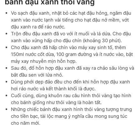
bánh đậu xanh thỏi vàng
Vo sạch đậu xanh, nhặt bỏ các hạt đậu hỏng, ngâm đậu
xanh vào nước lạnh vài tiếng cho hạt đậu nở mềm, vớt
đậu xanh ra để ráo nước.
Trộn đều đậu xanh đã vo với ít muối và lá dứa. Cho đậu
xanh vào xửng hấp cho đậu chín (khoảng 30 phút).
Cho đậu xanh đã hấp chín vào máy xay sinh tố, thêm
150ml nước cốt dừa, 100 gram đường và ít nước vào, bật
máy xay nhuyễn mịn hỗn hợp.
Sau đó, đổ hỗn hợp đậu xanh đã xay ra chảo sâu lòng và
bắt đầu sen với lửa nhỏ.
Dùng phới dẹp đảo đều cho đến khi hỗn hợp đậu xanh
hơi ráo nước và kết thành khối là được.
Cuối cùng, dùng khuôn rau câu hình thỏi vàng tạo hình
cho bánh giống như thỏi vàng là hoàn tất.
Những chiếc bánh đậu xanh hình thỏi vàng tượng trưng
cho tiền bạc, tài lộc mang ý nghĩa cầu mong sung túc
cho năm mới.