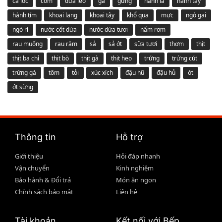
cá lóc
cơm
dưa leo
gà
gừng
hành lá
hành tây
hành tím
khoai lang
khoai tây
khổ qua
mực
ngò gai
ngò rí
nước cốt dừa
nước dừa tươi
nấm rơm
rau muống
rau răm
sả
sả ớt
sữa tươi
thơm
thịt
thịt ba chỉ
thịt bò
thịt gà
thịt heo
trứng
trứng cút
trứng gà
tôm
tỏi
xúc xích
đậu hũ
đậu hủ
ớt
ớt sừng
Thông tin
Hỗ trợ
Giới thiệu
Hỏi đáp nhanh
Vận chuyển
Kinh nghiệm
Bảo hành & Đổi trả
Món ăn ngon
Chính sách bảo mật
Liên hệ
Tài khoản
Kết nối với Bếp