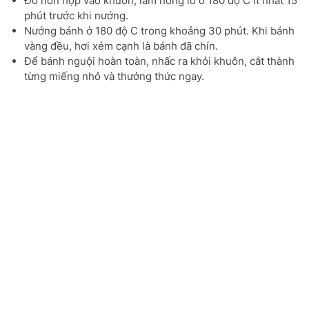
Đổ hỗn hợp vào khuôn, làm nóng lò ở 180 độ C ít nhất 15
phút trước khi nướng.
Nướng bánh ở 180 độ C trong khoảng 30 phút. Khi bánh
vàng đều, hơi xém cạnh là bánh đã chín.
Để bánh nguội hoàn toàn, nhấc ra khỏi khuôn, cắt thành
từng miếng nhỏ và thưởng thức ngay.