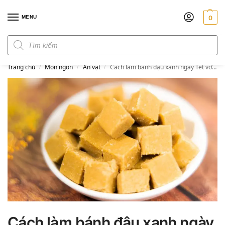
MENU
0
Đơn hàng trên 300k miễn phí ship
Trang chủ
Món ngon
Ăn vặt
Cách làm bánh đậu xanh ngày Tết với 6 công thức chuẩn ngon
/
/
/
Cách làm bánh đậu xanh ngày