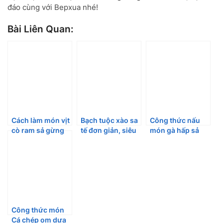
đáo cùng với Bepxua nhé!
Bài Liên Quan:
Cách làm món vịt
Bạch tuộc xào sa
Công thức nấu
cò ram sả gừng
tế đơn giản, siêu
món gà hấp sả
đậm đà khiến cả
lạ miệng
bia thơm nức mũi
nhà gắp không
ngừng tay.
Công thức món
Cá chép om dưa