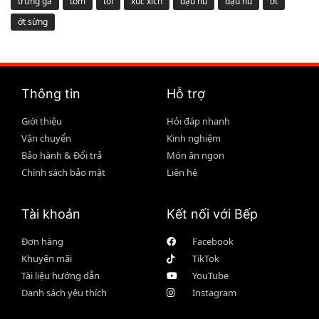
trứng gà
tôm
tỏi
xúc xích
đậu hũ
đậu hủ
ớt
ớt sừng
Thông tin
Hỗ trợ
Giới thiệu
Hỏi đáp nhanh
Vận chuyển
Kinh nghiệm
Bảo hành & Đổi trả
Món ăn ngon
Chính sách bảo mật
Liên hệ
Tài khoản
Kết nối với Bếp
Đơn hàng
Facebook
Khuyến mãi
TikTok
Tài liệu hướng dẫn
YouTube
Danh sách yêu thích
Instagram