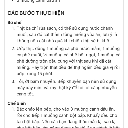
3
muỗng canh
dầu ăn
CÁC BƯỚC THỰC HIỆN
Sơ chế
Thịt ba chỉ rửa sạch, có thể sử dụng nước chanh
muối, sau đó cắt thành từng miếng vừa ăn, lưu ý là
không nên cắt nhỏ quá khi chiên thịt sẽ bị khô.
Ướp thịt: dùng 1 muỗng cà phê nước mắm, 1 muỗng
cà phê muối, ½ muỗng cà phê bột ngọt, 1 muỗng cà
phê đường trộn đều cùng với thịt sau khi đã cắt
miếng. Hãy trộn thật đều để thịt ngấm đều gia vị rồi
ướp trong 15 phút.
Tỏi, ớt băm nhuyễn. Bếp khuyên bạn nên sử dụng
máy xay mini và xay thật kỹ để tỏi, ớt càng nhuyễn
càng tốt.
Chế biến
Bắc chảo lên bếp, cho vào 3 muỗng canh dầu ăn,
rồi cho tiếp 1 muỗng canh bột bắp. Khuấy đều cho
tan bột bắp. Nếu các bạn đang thắc mắc tại sao lại
cho bột bắp vào công đoạn này thì lí do chính là bột