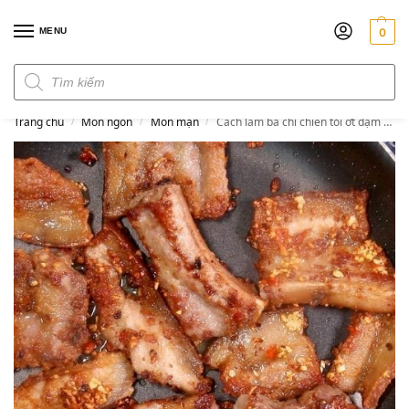
MENU
0
Đơn hàng trên 300k miễn phí ship
Trang chủ
Món ngon
Món mặn
Cách làm ba chỉ chiên tỏi ớt đậm đà đưa cơm
/
/
/