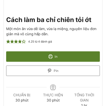
Cách làm ba chỉ chiên tỏi ớt
Một món ăn vừa dễ làm, vừa lạ miệng, nguyên liệu đơn
giản mà vô cùng hấp dẫn.
4.25
từ
4
đánh giá
In
Pin
CHUẨN BỊ
THỰC HIỆN
TỔNG THỜI
30
phút
30
phút
GIAN
1
hr