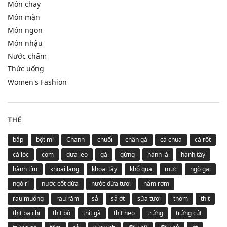
Món chay
Món mặn
Món ngon
Món nhậu
Nước chấm
Thức uống
Women's Fashion
THẺ
bắp
bột mì
Chanh
chuối
chân gà
cà chua
cà rốt
cá lóc
cơm
dưa leo
gà
gừng
hành lá
hành tây
hành tím
khoai lang
khoai tây
khổ qua
mực
ngò gai
ngò rí
nước cốt dừa
nước dừa tươi
nấm rơm
rau muống
rau răm
sả
sả ớt
sữa tươi
thơm
thịt
thịt ba chỉ
thịt bò
thịt gà
thịt heo
trứng
trứng cút