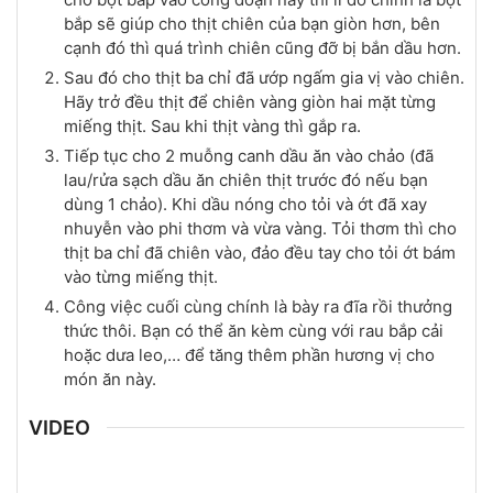
bắp sẽ giúp cho thịt chiên của bạn giòn hơn, bên
cạnh đó thì quá trình chiên cũng đỡ bị bắn dầu hơn.
Sau đó cho thịt ba chỉ đã ướp ngấm gia vị vào chiên.
Hãy trở đều thịt để chiên vàng giòn hai mặt từng
miếng thịt. Sau khi thịt vàng thì gắp ra.
Tiếp tục cho 2 muỗng canh dầu ăn vào chảo (đã
lau/rửa sạch dầu ăn chiên thịt trước đó nếu bạn
dùng 1 chảo). Khi dầu nóng cho tỏi và ớt đã xay
nhuyễn vào phi thơm và vừa vàng. Tỏi thơm thì cho
thịt ba chỉ đã chiên vào, đảo đều tay cho tỏi ớt bám
vào từng miếng thịt.
Công việc cuối cùng chính là bày ra đĩa rồi thưởng
thức thôi. Bạn có thể ăn kèm cùng với rau bắp cải
hoặc dưa leo,… để tăng thêm phần hương vị cho
món ăn này.
VIDEO