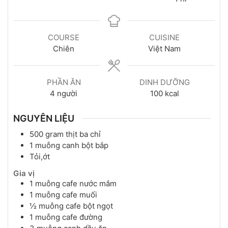
COURSE
CUISINE
Chiên
Việt Nam
PHẦN ĂN
DINH DƯỠNG
4
người
100
kcal
NGUYÊN LIỆU
500
gram
thịt ba chỉ
1
muỗng canh
bột bắp
Tỏi,ớt
Gia vị
1
muỗng cafe
nước mắm
1
muỗng cafe
muối
½
muỗng cafe
bột ngọt
1
muỗng cafe
đường