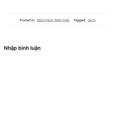
Posted in:
Món ngon
,
Món mặn
Tagged:
gà ta
Nhập bình luận