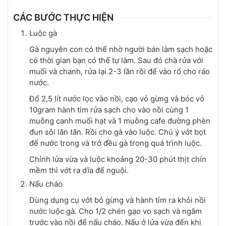
CÁC BƯỚC THỰC HIỆN
Luộc gà
Gà nguyên con có thể nhờ người bán làm sạch hoặc
có thời gian bạn có thể tự làm. Sau đó chà rửa với
muối và chanh, rửa lại 2-3 lần rồi để vào rổ cho ráo
nước.
Đổ 2,5 lít nước lọc vào nồi, cạo vỏ gừng và bóc vỏ
10gram hành tím rửa sạch cho vào nồi cùng 1
muỗng canh muối hạt và 1 muỗng cafe đường phèn
đun sôi lăn tăn. Rồi cho gà vào luộc. Chú ý vớt bọt
để nước trong và trở đều gà trong quá trình luộc.
Chỉnh lửa vừa và luộc khoảng 20-30 phút thịt chín
mềm thì vớt ra dĩa để nguội.
Nấu cháo
Dùng dụng cụ vớt bỏ gừng và hành tím ra khỏi nồi
nước luộc gà. Cho 1/2 chén gạo vo sạch và ngâm
trước vào nồi để nấu cháo. Nấu ở lửa vừa đến khi