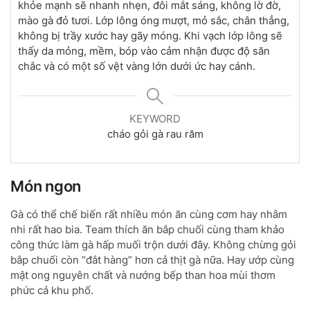
khỏe mạnh sẽ nhanh nhẹn, đôi mắt sáng, không lờ đờ,
mào gà đỏ tươi. Lớp lông óng mượt, mỏ sắc, chân thẳng,
không bị trầy xước hay gãy móng. Khi vạch lớp lông sẽ
thấy da mỏng, mềm, bóp vào cảm nhận được độ săn
chắc và có một số vệt vàng lớn dưới ức hay cánh.
KEYWORD
cháo gỏi gà rau răm
Món ngon
Gà có thể chế biến rất nhiều món ăn cùng cơm hay nhâm
nhi rất hao bia. Team thích ăn bắp chuối cùng tham khảo
công thức làm gà hấp muối trộn dưới đây. Không chừng gỏi
bắp chuối còn “đắt hàng” hơn cả thịt gà nữa. Hay ướp cùng
mật ong nguyên chất và nướng bếp than hoa mùi thơm
phức cả khu phố.