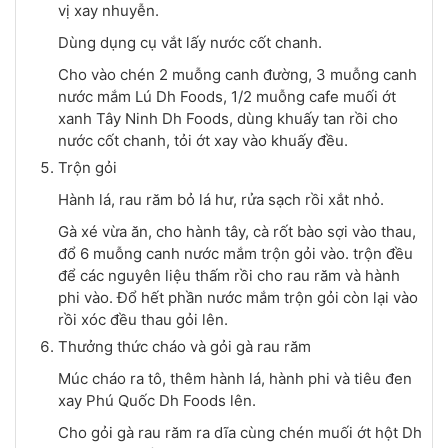
vị xay nhuyễn.
Dùng dụng cụ vắt lấy nước cốt chanh.
Cho vào chén 2 muỗng canh đường, 3 muỗng canh
nước mắm Lú Dh Foods, 1/2 muỗng cafe muối ớt
xanh Tây Ninh Dh Foods, dùng khuấy tan rồi cho
nước cốt chanh, tỏi ớt xay vào khuấy đều.
Trộn gỏi
Hành lá, rau răm bỏ lá hư, rửa sạch rồi xắt nhỏ.
Gà xé vừa ăn, cho hành tây, cà rốt bào sợi vào thau,
đổ 6 muỗng canh nước mắm trộn gỏi vào. trộn đều
để các nguyên liệu thấm rồi cho rau răm và hành
phi vào. Đổ hết phần nước mắm trộn gỏi còn lại vào
rồi xóc đều thau gỏi lên.
Thưởng thức cháo và gỏi gà rau răm
Múc cháo ra tô, thêm hành lá, hành phi và tiêu đen
xay Phú Quốc Dh Foods lên.
Cho gỏi gà rau răm ra dĩa cùng chén muối ớt hột Dh