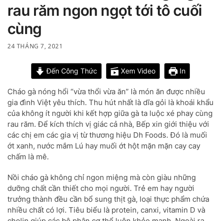
rau răm ngon ngọt tới tô cuối
cùng
24 THÁNG 7, 2021
Đến Công Thức
Xem Video
In
Cháo gà nóng hổi “vừa thổi vừa ăn” là món ăn được nhiều
gia đình Việt yêu thích. Thu hút nhất là dĩa gỏi là khoái khẩu
của không ít người khi kết hợp giữa gà ta luộc xé phay cùng
rau răm. Để kích thích vị giác cả nhà, Bếp xin giới thiệu với
các chị em các gia vị từ thương hiệu Dh Foods. Đó là muối
ớt xanh, nước mắm Lú hay muối ớt hột mặn mặn cay cay
chấm là mê.
Nồi cháo gà không chỉ ngon miệng mà còn giàu những
dưỡng chất cần thiết cho mọi người. Trẻ em hay người
trưởng thành đều cần bổ sung thịt gà, loại thực phẩm chứa
nhiều chất có lợi. Tiêu biểu là protein, canxi, vitamin D và
cholin giúp các bộ phận cơ thể luôn khỏe mạnh. Ngoài ra,