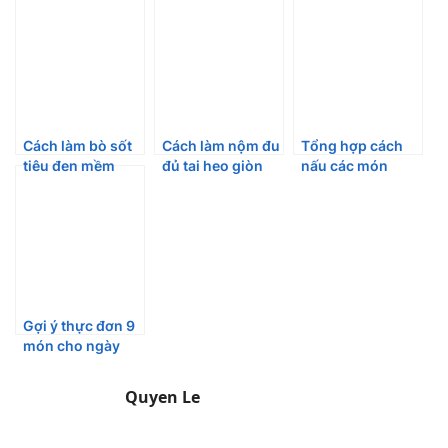
Cách làm bò sốt
Cách làm nộm đu
Tổng hợp cách
tiêu đen mềm
đủ tai heo giòn
nấu các món
ngọt không bị dai
dai, thơm ngon
cháo bổ dưỡng
không sợ bị đắng
tại nhà
Gợi ý thực đơn 9
món cho ngày
Quốc Tế Phụ Nữ
Quyen Le