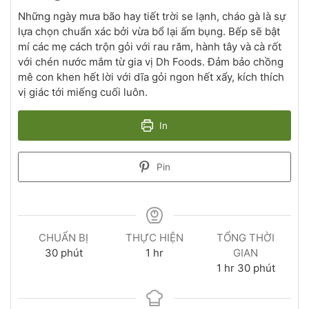
Những ngày mưa bão hay tiết trời se lạnh, cháo gà là sự
lựa chọn chuẩn xác bởi vừa bổ lại ấm bụng. Bếp sẽ bật
mí các mẹ cách trộn gỏi với rau răm, hành tây và cà rốt
với chén nước mắm từ gia vị Dh Foods. Đảm bảo chồng
mê con khen hết lời với dĩa gỏi ngon hết xẩy, kích thích
vị giác tới miếng cuối luôn.
In
Pin
CHUẨN BỊ
THỰC HIỆN
TỔNG THỜI
30
phút
1
hr
GIAN
1
hr
30
phút