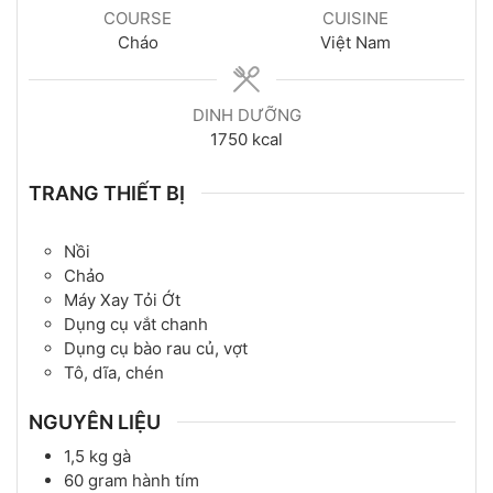
COURSE
CUISINE
Cháo
Việt Nam
DINH DƯỠNG
1750
kcal
TRANG THIẾT BỊ
Nồi
Chảo
Máy Xay Tỏi Ớt
Dụng cụ vắt chanh
Dụng cụ bào rau củ, vợt
Tô, dĩa, chén
NGUYÊN LIỆU
1,5
kg
gà
60
gram
hành tím