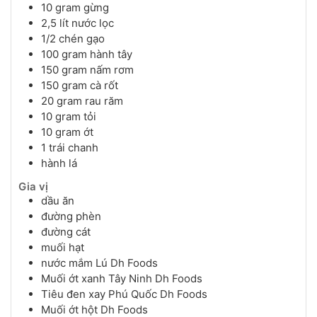
10
gram
gừng
2,5
lít
nước lọc
1/2
chén
gạo
100
gram
hành tây
150
gram
nấm rơm
150
gram
cà rốt
20
gram
rau răm
10
gram
tỏi
10
gram
ớt
1
trái
chanh
hành lá
Gia vị
dầu ăn
đường phèn
đường cát
muối hạt
nước mắm Lú Dh Foods
Muối ớt xanh Tây Ninh Dh Foods
Tiêu đen xay Phú Quốc Dh Foods
Muối ớt hột Dh Foods