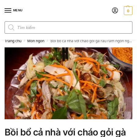
MENU
0
Đơn hàng trên 300k miễn phí ship
Trang chủ
Món ngon
Bồi bổ cả nhà với cháo gỏi gà rau răm ngon ngọt tới tô cuối cùng
/
/
Bồi bổ cả nhà với cháo gỏi gà