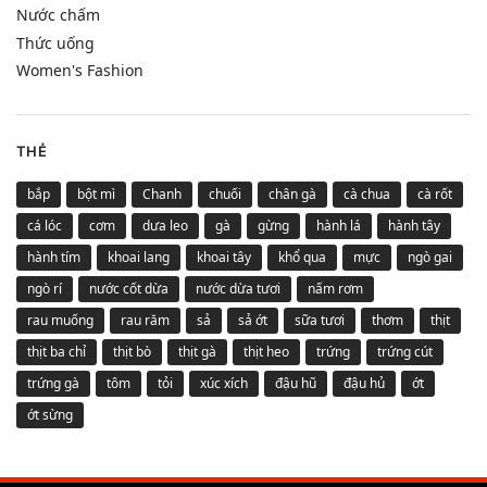
Nước chấm
Thức uống
Women's Fashion
THẺ
bắp
bột mì
Chanh
chuối
chân gà
cà chua
cà rốt
cá lóc
cơm
dưa leo
gà
gừng
hành lá
hành tây
hành tím
khoai lang
khoai tây
khổ qua
mực
ngò gai
ngò rí
nước cốt dừa
nước dừa tươi
nấm rơm
rau muống
rau răm
sả
sả ớt
sữa tươi
thơm
thịt
thịt ba chỉ
thịt bò
thịt gà
thịt heo
trứng
trứng cút
trứng gà
tôm
tỏi
xúc xích
đậu hũ
đậu hủ
ớt
ớt sừng