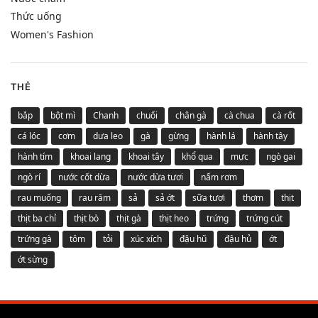
Thức uống
Women's Fashion
THẺ
bắp
bột mì
Chanh
chuối
chân gà
cà chua
cà rốt
cá lóc
cơm
dưa leo
gà
gừng
hành lá
hành tây
hành tím
khoai lang
khoai tây
khổ qua
mực
ngò gai
ngò rí
nước cốt dừa
nước dừa tươi
nấm rơm
rau muống
rau răm
sả
sả ớt
sữa tươi
thơm
thịt
thịt ba chỉ
thịt bò
thịt gà
thịt heo
trứng
trứng cút
trứng gà
tôm
tỏi
xúc xích
đậu hũ
đậu hủ
ớt
ớt sừng