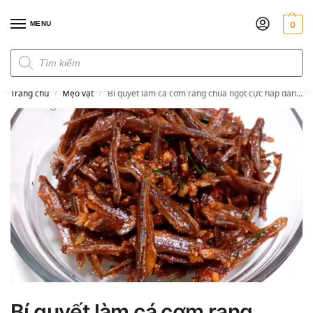
MENU
0
Đơn hàng trên 300k miễn phí ship
Trang chủ
Mẹo vặt
Bí quyết làm cá cơm rang chua ngọt cực hấp dẫn, hao cơm tốn mồi
/
/
Bí quyết làm cá cơm rang