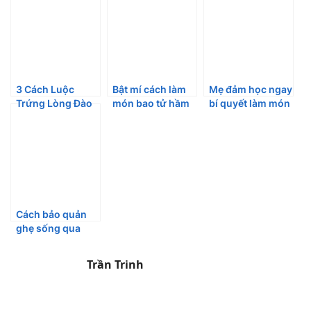
3 Cách Luộc
Bật mí cách làm
Mẹ đảm học ngay
Trứng Lòng Đào
món bao tử hầm
bí quyết làm món
Không Cần Bóc
tiêu chuẩn ngon
bánh canh khoai
Vỏ
ngay tại nhà
lang tím thơm
ngon và bổ
dưỡng
Cách bảo quản
ghẹ sống qua
đêm nhưng vẫn
giữ độ tươi ngon
Trần Trinh