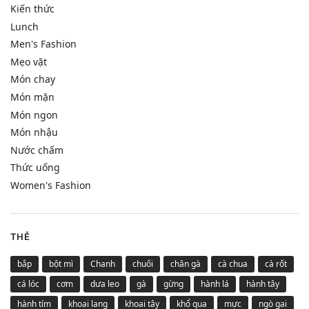
Kiến thức
Lunch
Men's Fashion
Mẹo vặt
Món chay
Món mặn
Món ngon
Món nhậu
Nước chấm
Thức uống
Women's Fashion
THẺ
bắp
bột mì
Chanh
chuối
chân gà
cà chua
cà rốt
cá lóc
cơm
dưa leo
gà
gừng
hành lá
hành tây
hành tím
khoai lang
khoai tây
khổ qua
mực
ngò gai