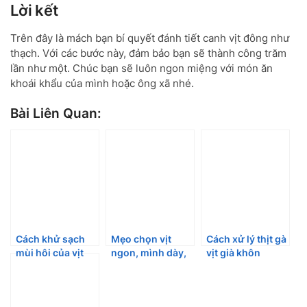
Lời kết
Trên đây là mách bạn bí quyết đánh tiết canh vịt đông như
thạch. Với các bước này, đảm bảo bạn sẽ thành công trăm
lần như một. Chúc bạn sẽ luôn ngon miệng với món ăn
khoái khẩu của mình hoặc ông xã nhé.
Bài Liên Quan:
Cách khử sạch
Mẹo chọn vịt
Cách xử lý thịt gà
mùi hôi của vịt
ngon, mình dày,
vịt già khôn
nhanh chóng,
chắc thịt, lại mềm
ngoan
hiệu quả
và thơm