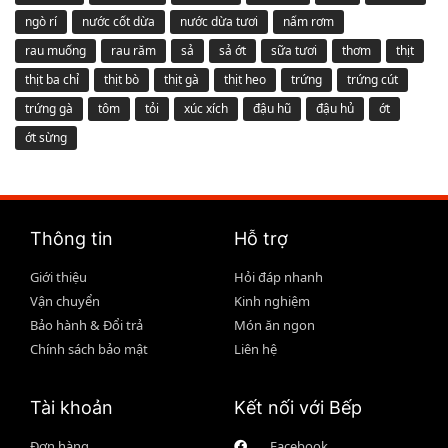
ngò rí
nước cốt dừa
nước dừa tươi
nấm rơm
rau muống
rau răm
sả
sả ớt
sữa tươi
thơm
thịt
thịt ba chỉ
thịt bò
thịt gà
thịt heo
trứng
trứng cút
trứng gà
tôm
tỏi
xúc xích
đậu hũ
đậu hủ
ớt
ớt sừng
Thông tin
Hỗ trợ
Giới thiệu
Hỏi đáp nhanh
Vận chuyển
Kinh nghiệm
Bảo hành & Đổi trả
Món ăn ngon
Chính sách bảo mật
Liên hệ
Tài khoản
Kết nối với Bếp
Đơn hàng
Facebook