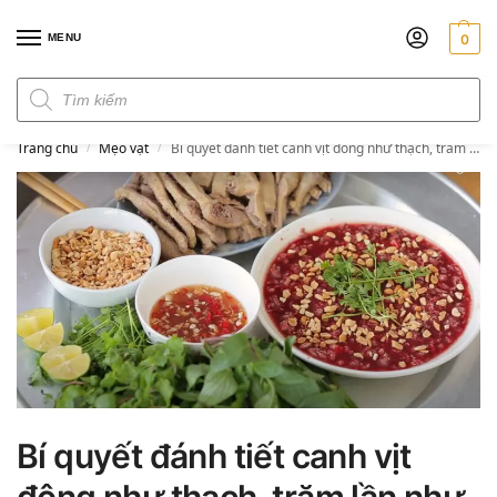
MENU
0
Đơn hàng trên 300k miễn phí ship
Trang chủ
Mẹo vặt
Bí quyết đánh tiết canh vịt đông như thạch, trăm lần như một
/
/
Bí quyết đánh tiết canh vịt
đông như thạch, trăm lần như