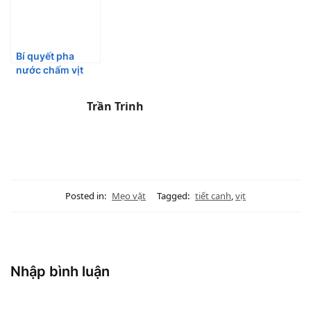
Bí quyết pha
nước chấm vịt
quay, nướng,
luộc sóng sánh,
Trần Trinh
ngon me ly đến
giọt cuối cùng
Posted in:
Mẹo vặt
Tagged:
tiết canh
,
vịt
Nhập bình luận