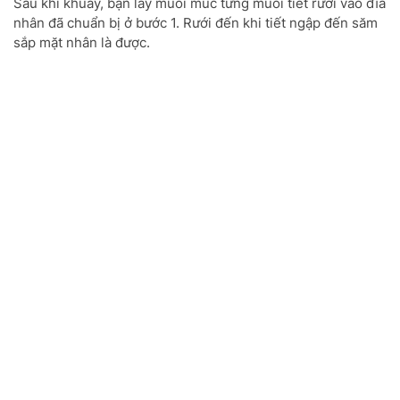
Sau khi khuấy, bạn lấy muôi múc từng muôi tiết rưới vào đĩa
nhân đã chuẩn bị ở bước 1. Rưới đến khi tiết ngập đến săm
sắp mặt nhân là được.