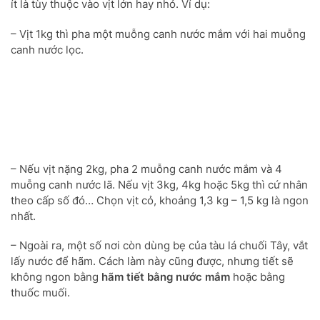
ít là tùy thuộc vào vịt lớn hay nhỏ. Ví dụ:
– Vịt 1kg thì pha một muỗng canh nước mắm với hai muỗng
canh nước lọc.
– Nếu vịt nặng 2kg, pha 2 muỗng canh nước mắm và 4
muỗng canh nước lã. Nếu vịt 3kg, 4kg hoặc 5kg thì cứ nhân
theo cấp số đó… Chọn vịt cỏ, khoảng 1,3 kg – 1,5 kg là ngon
nhất.
– Ngoài ra, một số nơi còn dùng bẹ của tàu lá chuối Tây, vắt
lấy nước để hãm. Cách làm này cũng được, nhưng tiết sẽ
không ngon bằng
hãm tiết bằng nước mắm
hoặc bằng
thuốc muối.