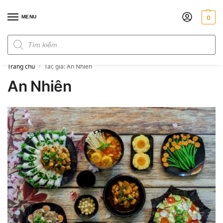
MENU
0
Đơn hàng trên 300k miễn phí ship
Trang chủ
Tác giả: An Nhiên
/
An Nhiên