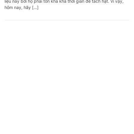
liệu này bởi họ phải tốn kha khá thời gian để tách hạt. Vì vậy,
hôm nay, hãy […]