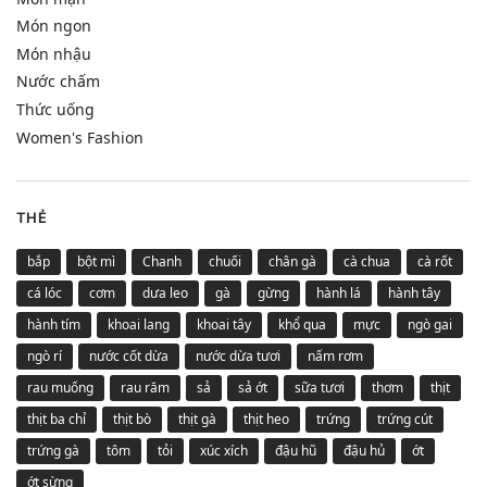
Món ngon
Món nhậu
Nước chấm
Thức uống
Women's Fashion
THẺ
bắp
bột mì
Chanh
chuối
chân gà
cà chua
cà rốt
cá lóc
cơm
dưa leo
gà
gừng
hành lá
hành tây
hành tím
khoai lang
khoai tây
khổ qua
mực
ngò gai
ngò rí
nước cốt dừa
nước dừa tươi
nấm rơm
rau muống
rau răm
sả
sả ớt
sữa tươi
thơm
thịt
thịt ba chỉ
thịt bò
thịt gà
thịt heo
trứng
trứng cút
trứng gà
tôm
tỏi
xúc xích
đậu hũ
đậu hủ
ớt
ớt sừng