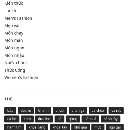
Kiến thức
Lunch
Men's Fashion
Mẹo vặt
Món chay
Món mặn
Món ngon
Món nhậu
Nước chấm
Thức uống
Women's Fashion
THẺ
bắp
bột mì
Chanh
chuối
chân gà
cà chua
cà rốt
cá lóc
cơm
dưa leo
gà
gừng
hành lá
hành tây
hành tím
khoai lang
khoai tây
khổ qua
mực
ngò gai