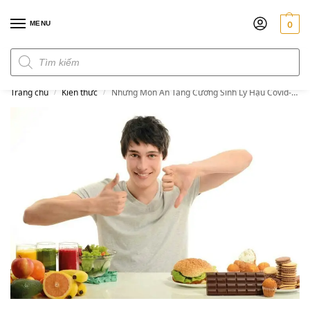
MENU
0
Đơn hàng trên 300k miễn phí ship
Trang chủ
Kiến thức
Những Món Ăn Tăng Cường Sinh Lý Hậu Covid-19
/
/