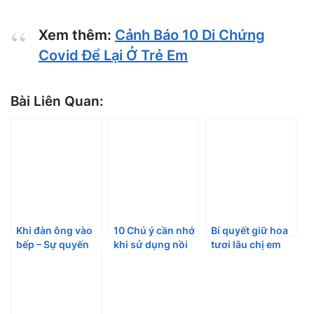
Xem thêm:
Cảnh Báo 10 Di Chứng
Covid Để Lại Ở Trẻ Em
Bài Liên Quan:
Khi đàn ông vào
10 Chú ý cần nhớ
Bí quyết giữ hoa
bếp – Sự quyến
khi sử dụng nồi
tươi lâu chị em
rũ không thể chối
chiên không dầu
nên nắm ngay
từ
thôi