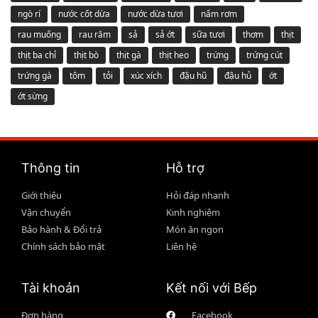
ngò rí
nước cốt dừa
nước dừa tươi
nấm rơm
rau muống
rau răm
sả
sả ớt
sữa tươi
thơm
thịt
thịt ba chỉ
thịt bò
thịt gà
thịt heo
trứng
trứng cút
trứng gà
tôm
tỏi
xúc xích
đậu hũ
đậu hủ
ớt
ớt sừng
Thông tin
Hỗ trợ
Giới thiệu
Hỏi đáp nhanh
Vận chuyển
Kinh nghiệm
Bảo hành & Đổi trả
Món ăn ngon
Chính sách bảo mật
Liên hệ
Tài khoản
Kết nối với Bếp
Đơn hàng
Facebook