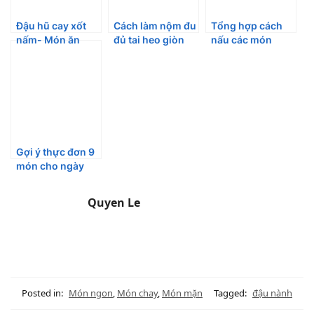
Đậu hũ cay xốt
Cách làm nộm đu
Tổng hợp cách
nấm- Món ăn
đủ tai heo giòn
nấu các món
thơm ngon
dai, thơm ngon
cháo bổ dưỡng
“chống ngán”
không sợ bị đắng
tại nhà
hiệu quả
Gợi ý thực đơn 9
món cho ngày
Quốc Tế Phụ Nữ
Quyen Le
Posted in:
Món ngon
,
Món chay
,
Món mặn
Tagged:
đậu nành