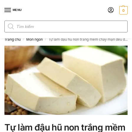
MENU
0
Đơn hàng trên 300k miễn phí ship
Trang chủ
Món ngon
Tự làm đậu hũ non trắng mềm chay mặn đều dùng được
/
/
Tự làm đậu hũ non trắng mềm