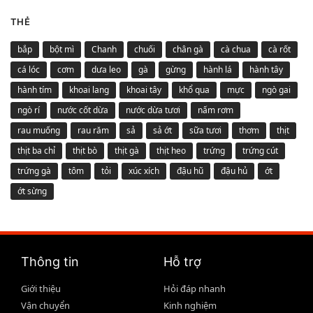
THẺ
bắp
bột mì
Chanh
chuối
chân gà
cà chua
cà rốt
cá lóc
cơm
dưa leo
gà
gừng
hành lá
hành tây
hành tím
khoai lang
khoai tây
khổ qua
mực
ngò gai
ngò rí
nước cốt dừa
nước dừa tươi
nấm rơm
rau muống
rau răm
sả
sả ớt
sữa tươi
thơm
thịt
thịt ba chỉ
thịt bò
thịt gà
thịt heo
trứng
trứng cút
trứng gà
tôm
tỏi
xúc xích
đậu hũ
đậu hủ
ớt
ớt sừng
Thông tin
Hỗ trợ
Giới thiệu
Hỏi đáp nhanh
Vận chuyển
Kinh nghiệm