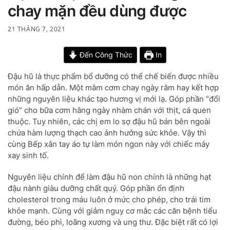
chay mặn đều dùng được
21 THÁNG 7, 2021
Đến Công Thức
In
Đậu hũ là thực phẩm bổ dưỡng có thể chế biến được nhiều
món ăn hấp dẫn. Một mâm cơm chay ngày rằm hay kết hợp
những nguyên liệu khác tạo hương vị mới lạ. Góp phần “đổi
gió” cho bữa cơm hằng ngày nhàm chán với thịt, cá quen
thuộc. Tuy nhiên, các chị em lo sợ đậu hũ bán bên ngoài
chứa hàm lượng thạch cao ảnh hưởng sức khỏe. Vậy thì
cùng Bếp xắn tay áo tự làm món ngon này với chiếc máy
xay sinh tố.
Nguyên liệu chính để làm đậu hũ non chính là những hạt
đậu nành giàu dưỡng chất quý. Góp phần ổn định
cholesterol trong máu luôn ở mức cho phép, cho trái tim
khỏe mạnh. Cùng với giảm nguy cơ mắc các căn bệnh tiểu
đường, béo phì, loãng xương và ung thư. Đặc biệt rất có lợi