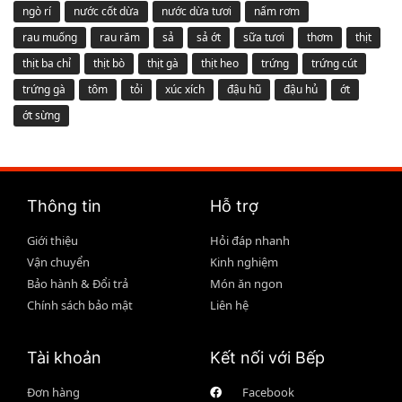
ngò rí
nước cốt dừa
nước dừa tươi
nấm rơm
rau muống
rau răm
sả
sả ớt
sữa tươi
thơm
thịt
thịt ba chỉ
thịt bò
thịt gà
thịt heo
trứng
trứng cút
trứng gà
tôm
tỏi
xúc xích
đậu hũ
đậu hủ
ớt
ớt sừng
Thông tin
Hỗ trợ
Giới thiệu
Hỏi đáp nhanh
Vận chuyển
Kinh nghiệm
Bảo hành & Đổi trả
Món ăn ngon
Chính sách bảo mật
Liên hệ
Tài khoản
Kết nối với Bếp
Đơn hàng
Facebook