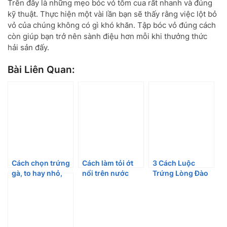
Trên đây là những mẹo bóc vỏ tôm cua rất nhanh và đúng
kỹ thuật. Thực hiện một vài lần bạn sẽ thấy rằng việc lột bỏ
vỏ của chúng không có gì khó khăn. Tập bóc vỏ đúng cách
còn giúp bạn trở nên sành điệu hơn mỗi khi thưởng thức
hải sản đấy.
Bài Liên Quan:
Cách chọn trứng
Cách làm tỏi ớt
3 Cách Luộc
gà, to hay nhỏ,
nổi trên nước
Trứng Lòng Đào
trắng hay nâu sẽ
mắm cực đơn
Không Cần Bóc
tốt hơn?
giản
Vỏ