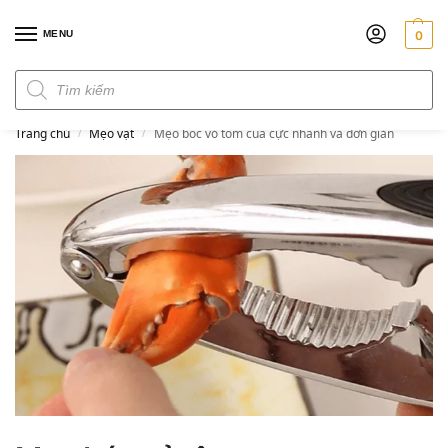
MENU
0
Đơn hàng trên 300k miễn phí ship
Trang chủ
Mẹo vặt
Mẹo bóc vỏ tôm cua cực nhanh và đơn giản
/
/