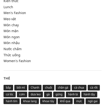
Kiến thức
Lunch
Men's Fashion
Mẹo vặt
Món chay
Món mặn
Món ngon
Món nhậu
Nước chấm
Thức uống
Women's Fashion
THẺ
bắp
bột mì
Chanh
chuối
chân gà
cà chua
cà rốt
cá lóc
cơm
dưa leo
gà
gừng
hành lá
hành tây
hành tím
khoai lang
khoai tây
khổ qua
mực
ngò gai