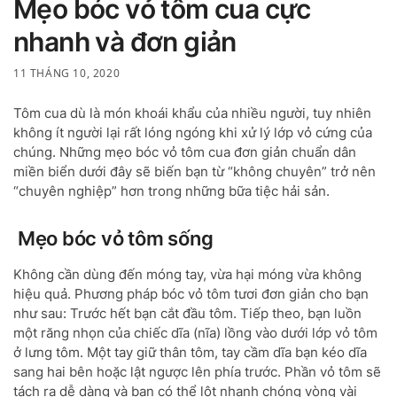
Mẹo bóc vỏ tôm cua cực
nhanh và đơn giản
11 THÁNG 10, 2020
Tôm cua dù là món khoái khẩu của nhiều người, tuy nhiên
không ít người lại rất lóng ngóng khi xử lý lớp vỏ cứng của
chúng. Những mẹo bóc vỏ tôm cua đơn giản chuẩn dân
miền biển dưới đây sẽ biến bạn từ “không chuyên” trở nên
“chuyên nghiệp” hơn trong những bữa tiệc hải sản.
Mẹo bóc vỏ tôm sống
Không cần dùng đến móng tay, vừa hại móng vừa không
hiệu quả. Phương pháp bóc vỏ tôm tươi đơn giản cho bạn
như sau: Trước hết bạn cắt đầu tôm. Tiếp theo, bạn luồn
một răng nhọn của chiếc dĩa (nĩa) lồng vào dưới lớp vỏ tôm
ở lưng tôm. Một tay giữ thân tôm, tay cầm dĩa bạn kéo dĩa
sang hai bên hoặc lật ngược lên phía trước. Phần vỏ tôm sẽ
tách ra dễ dàng và bạn có thể lột nhanh chóng vòng vài